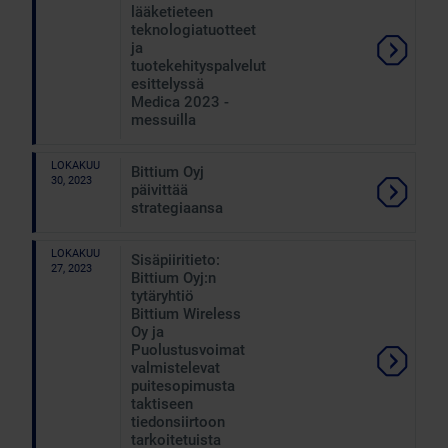
lääketieteen
teknologiatuotteet
ja
tuotekehityspalvelut
esittelyssä
Medica 2023 -
messuilla
LOKAKUU
Bittium Oyj
30, 2023
päivittää
strategiaansa
LOKAKUU
Sisäpiiritieto:
27, 2023
Bittium Oyj:n
tytäryhtiö
Bittium Wireless
Oy ja
Puolustusvoimat
valmistelevat
puitesopimusta
taktiseen
tiedonsiirtoon
tarkoitetuista