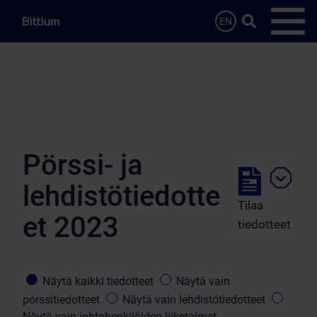
Siirry sisältöön
Hae…
EN
Avaa 
Pörssi- ja
lehdistötiedotte
Tilaa
et 2023
tiedotteet
Näytä kaikki tiedotteet
Näytä vain
pörssitiedotteet
Näytä vain lehdistötiedotteet
Näytä vain johtohenkilöiden liiketoimet