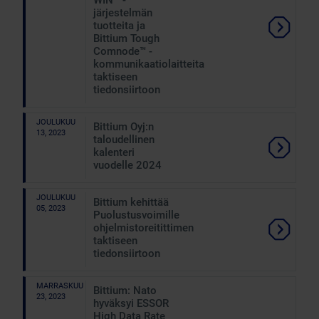
WIN™ -
järjestelmän
tuotteita ja
Bittium Tough
Comnode™ -
kommunikaatiolaitteita
taktiseen
tiedonsiirtoon
JOULUKUU
Bittium Oyj:n
13, 2023
taloudellinen
kalenteri
vuodelle 2024
JOULUKUU
Bittium kehittää
05, 2023
Puolustusvoimille
ohjelmistoreitittimen
taktiseen
tiedonsiirtoon
MARRASKUU
Bittium: Nato
23, 2023
hyväksyi ESSOR
High Data Rate