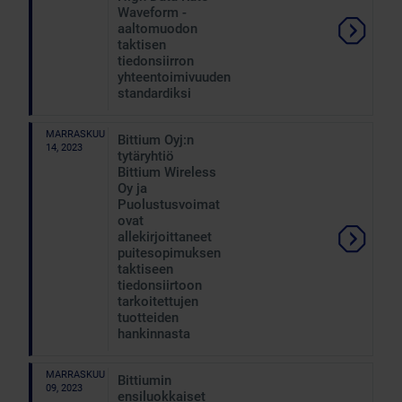
Waveform -
aaltomuodon
taktisen
tiedonsiirron
yhteentoimivuuden
standardiksi
MARRASKUU
Bittium Oyj:n
14, 2023
tytäryhtiö
Bittium Wireless
Oy ja
Puolustusvoimat
ovat
allekirjoittaneet
puitesopimuksen
taktiseen
tiedonsiirtoon
tarkoitettujen
tuotteiden
hankinnasta
MARRASKUU
Bittiumin
09, 2023
ensiluokkaiset