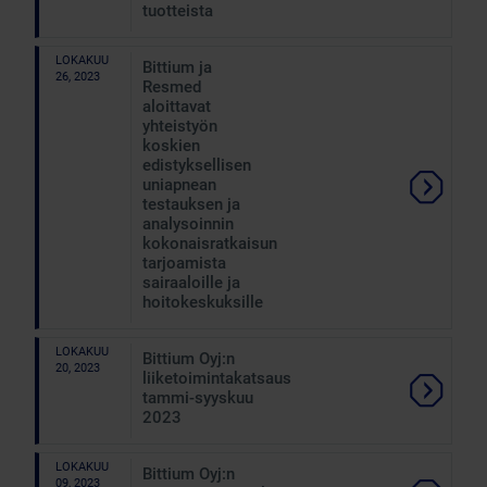
tuotteista
LOKAKUU
Bittium ja
26, 2023
Resmed
aloittavat
yhteistyön
koskien
edistyksellisen
uniapnean
testauksen ja
analysoinnin
kokonaisratkaisun
tarjoamista
sairaaloille ja
hoitokeskuksille
LOKAKUU
Bittium Oyj:n
20, 2023
liiketoimintakatsaus
tammi-syyskuu
2023
LOKAKUU
Bittium Oyj:n
09, 2023