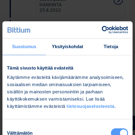
HANKINTA
29.8.2023
ELOKUU
Bittium Oyj:
28, 2023
OMIEN
OSAKKEIDEN
HANKINTA
Suostumus
Yksityiskohdat
Tietoja
28.8.2023
ELOKUU
Bittium Oyj:
25, 2023
Tämä sivusto käyttää evästeitä
OMIEN
OSAKKEIDEN
Käytämme evästeitä kävijämäärämme analysoimiseen,
HANKINTA
sosiaalisen median ominaisuuksien tarjoamiseen,
25.8.2023
sisällön ja mainosten personointiin ja parhaan
käyttökokemuksen varmistamiseksi. Lue lisää
ELOKUU
Bittium Oyj:
24, 2023
OMIEN
käyttämistämme evästeistä
tietosuojaselosteesta
.
OSAKKEIDEN
HANKINTA
24.8.2023
Suostumuksen
Välttämätön
valinta