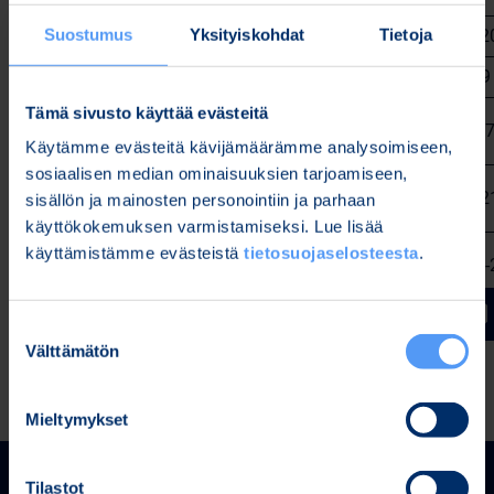
Suostumus
Yksityiskohdat
Tietoja
Korolliset velat, MEUR
15,6
16,8
17,8
2
Omavaraisuusaste, %
71,1 %
70,5%
70,7 %
69,
Tämä sivusto käyttää evästeitä
Nettovelkaantumisaste,
-20,8
-0,8 %
-0,9 %
-0,
%
%
Käytämme evästeitä kävijämäärämme analysoimiseen,
sosiaalisen median ominaisuuksien tarjoamiseen,
Liiketoiminnan
36,9
6,1
9,2
2
sisällön ja mainosten personointiin ja parhaan
rahavirta, MEUR
käyttökokemuksen varmistamiseksi. Lue lisää
Investointien rahavirta,
käyttämistämme evästeistä
tietosuojaselosteesta
.
-4,3
-5,4
-5,2
-
MEUR
Suostumuksen
Välttämätön
valinta
Mieltymykset
Tilastot