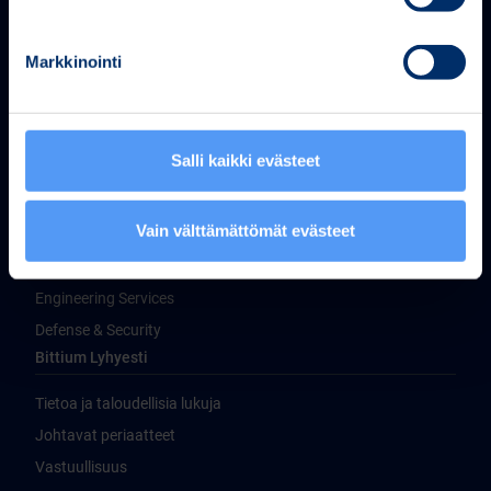
Markkinointi
Bittium Corporation
Ritaharjuntie 1
Salli kaikki evästeet
FI-90590 Oulu, Finland
Puh. +358 40 344 2000
Tuotteet ja Palvelut
Vain välttämättömät evästeet
Medical Technologies
Engineering Services
Defense & Security
Bittium Lyhyesti
Tietoa ja taloudellisia lukuja
Johtavat periaatteet
Vastuullisuus