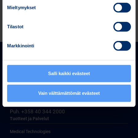
Mieltymykset
Tilastot
Markkinointi
Salli kaikki evästeet
Bittium Corporation
Vain välttämättömät evästeet
Ritaharjuntie 1
FI-90590 Oulu, Finland
Puh. +358 40 344 2000
Tuotteet ja Palvelut
Medical Technologies