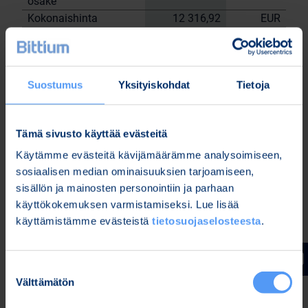
osake
Kokonaishinta
12 316,92
EUR
Yhtiön hallussa olevat omat osakkeet
20.6.2023
tehtyjen kauppojen jälkeen: 44 772 kpl.
Suostumus
Yksityiskohdat
Tietoja
Bittium Oyj:n puolesta
Nordea Pankki Oyj
Sami
Janne Sarvikivi
Tämä sivusto käyttää evästeitä
Huttunen
Käytämme evästeitä kävijämäärämme analysoimiseen,
Lisätietoja:
sosiaalisen median ominaisuuksien tarjoamiseen,
Kari Jokela
sisällön ja mainosten personointiin ja parhaan
Lakiasiainjohtaja
käyttökokemuksen varmistamiseksi. Lue lisää
Puh. 040 344 5258
käyttämistämme evästeistä
tietosuojaselosteesta
.
www.bittium.com
Suostumuksen
Tiedostot
Välttämätön
valinta
Release (wkr0006.pdf)
Bitti 20 6 trades (Bitti 20.6 trades.xlsx)