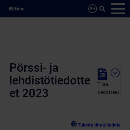
Siirry sisältöön
Hae…
EN
Avaa 
Pörssi- ja
lehdistötiedotte
Tilaa
et 2023
tiedotteet
Tulosta tämä tiedote