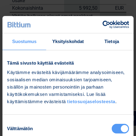
osake
Kokonaishinta
5 992,50
EUR
Yhtiön hallussa olevat omat osakkeet
28.8.2023
tehtyjen kauppojen jälkeen: 157 431
kpl.
Suostumus
Yksityiskohdat
Tietoja
Bittium Oyj:n puolesta
Nordea Pankki Oyj
Sami
Tämä sivusto käyttää evästeitä
Janne Sarvikivi
Huttunen
Käytämme evästeitä kävijämäärämme analysoimiseen,
Lisätietoja:
sosiaalisen median ominaisuuksien tarjoamiseen,
Kari Jokela
sisällön ja mainosten personointiin ja parhaan
Lakiasiainjohtaja
käyttökokemuksen varmistamiseksi. Lue lisää
Puh. 040 344 5258
käyttämistämme evästeistä
tietosuojaselosteesta
.
www.bittium.com
Suostumuksen
Tiedostot
Välttämätön
valinta
Release (wkr0006.pdf)