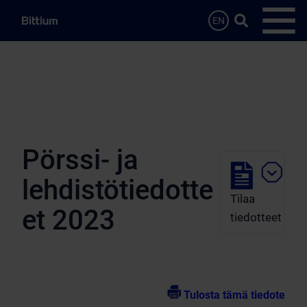
Siirry sisältöön
Hae…
EN
Avaa 
Pörssi- ja
lehdistötiedotte
Tilaa
et 2023
tiedotteet
Tulosta tämä tiedote