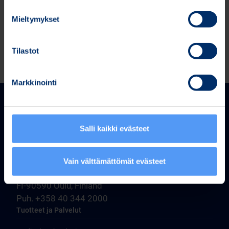
Bitti 28 8 trades (Bitti 28.8 trades.xlsx)
Mieltymykset
Tilastot
Markkinointi
Salli kaikki evästeet
Bittium Corporation
Vain välttämättömät evästeet
Ritaharjuntie 1
FI-90590 Oulu, Finland
Puh. +358 40 344 2000
Tuotteet ja Palvelut