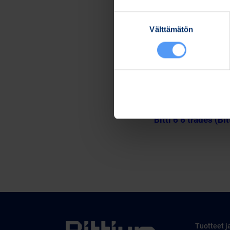
Lisätietoja:
Suostumuksen
Kari Jokela
Välttämätön
valinta
Lakiasiainjohtaja
Puh. 040 344 5258
www.bittium.com
Tiedostot
Release (wkr0006.
Bitti 6 6 trades (Bi
Tuotteet j