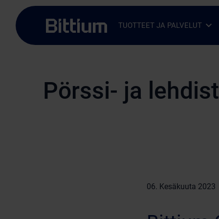
Siirry sisältöön
TUOTTEET JA PALVELUT
Avaa alavalikko
Sulje alavalikko
Pörssi- ja lehdis
06. Kesäkuuta 2023