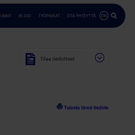
Hae…
TUMAT
BLOGI
TYÖPAIKAT
OTA YHTEYTTÄ
EN
Tilaa tiedotteet
Tulosta tämä tiedote