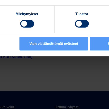
Mieltymykset
Tilastot
Vain välttämättömät evästeet
pdf)
tti 6.6 trades.xlsx)
a Palvelut
Bittium Lyhyesti