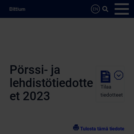
Siirry sisältöön
Hae…
EN
Avaa 
Pörssi- ja
lehdistötiedotte
Tilaa
et 2023
tiedotteet
Tulosta tämä tiedote