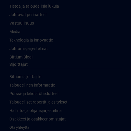
Tietoa ja taloudellisia lukuja
Johtavat periaatteet
Vastuullisuus
Media
Teknologia ja innovaatio
Johtamisjärjestelmät
Bittium Blogi
Sijoittajat
Bittium sijoittajille
Taloudellinen informaatio
Pörssi- ja lehdistötiedotteet
Taloudelliset raportit ja esitykset
Hallinto- ja ohjausjärjestelmä
Osakkeet ja osakkeenomistajat
Ota yhteyttä