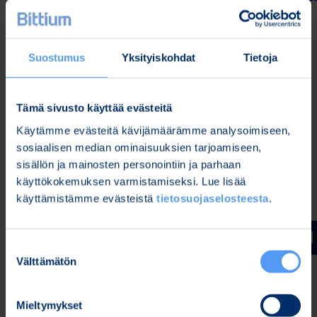
Webcast-nauhoite ja esitysaineisto ovat saatavilla
Bittiumin kotisivuilla osoitteessa
Suostumus
Yksityiskohdat
Tietoja
www.bittium.com/sijoittajat
myöhemmin samana
päivänä.
Lisätietoja:
Tämä sivusto käyttää evästeitä
Käytämme evästeitä kävijämäärämme analysoimiseen,
Karoliina Malmi
sosiaalisen median ominaisuuksien tarjoamiseen,
Viestintä- ja markkinointijohtaja
sisällön ja mainosten personointiin ja parhaan
Puh. 040 344 2789
käyttökokemuksen varmistamiseksi. Lue lisää
käyttämistämme evästeistä
tietosuojaselosteesta
.
Jakelu:
Keskeiset tiedotusvälineet
Suostumuksen
www.bittium.com/sijoittajat
Välttämätön
valinta
Bittium
Mieltymykset
Bittium on erikoistunut luotettavien ja turvallisten