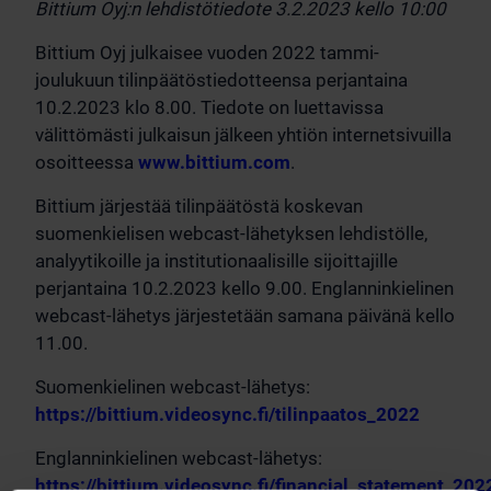
Bittium Oyj:n lehdistötiedote 3.2.2023 kello 10:00
Bittium Oyj julkaisee vuoden 2022 tammi-
joulukuun tilinpäätöstiedotteensa perjantaina
10.2.2023 klo 8.00. Tiedote on luettavissa
välittömästi julkaisun jälkeen yhtiön internetsivuilla
osoitteessa
www.bittium.com
.
Bittium järjestää tilinpäätöstä koskevan
suomenkielisen webcast-lähetyksen lehdistölle,
analyytikoille ja institutionaalisille sijoittajille
perjantaina 10.2.2023 kello 9.00. Englanninkielinen
webcast-lähetys järjestetään samana päivänä kello
11.00.
Suomenkielinen webcast-lähetys:
https://bittium.videosync.fi/tilinpaatos_2022
Englanninkielinen webcast-lähetys:
https://bittium.videosync.fi/financial_statement_202