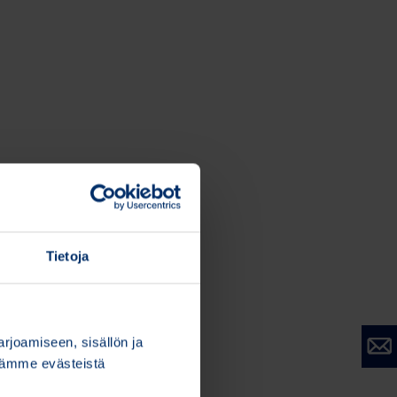
Tietoja
joamiseen, sisällön ja
stämme evästeistä