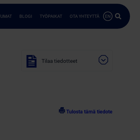
Hae…
TUMAT
BLOGI
TYÖPAIKAT
OTA YHTEYTTÄ
EN
Tilaa tiedotteet
Tulosta tämä tiedote