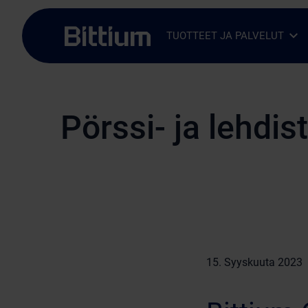
Siirry sisältöön
TUOTTEET JA PALVELUT
Avaa alavalikko
Sulje alavalikko
Pörssi- ja lehdis
15. Syyskuuta 2023