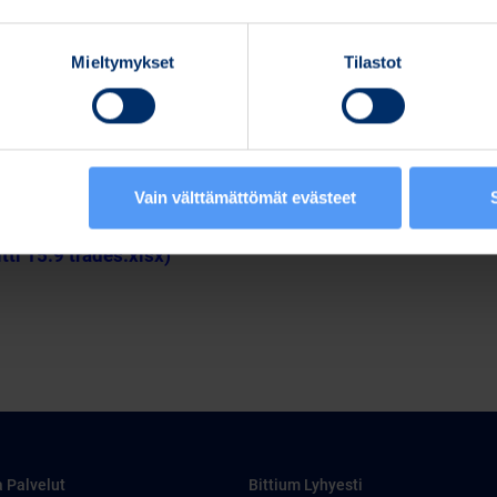
Mieltymykset
Tilastot
Vain välttämättömät evästeet
pdf)
itti 15.9 trades.xlsx)
a Palvelut
Bittium Lyhyesti