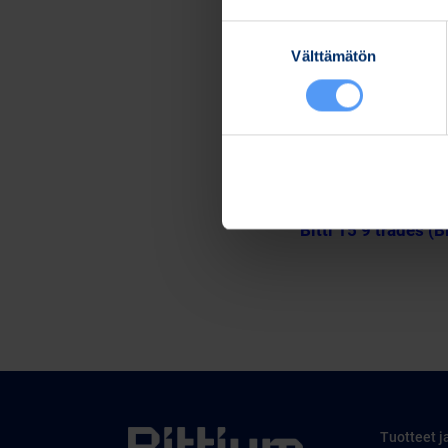
Lisätietoja:
Suostumuksen
Kari Jokela
Välttämätön
valinta
Lakiasiainjohtaja
Puh. 040 344 5258
www.bittium.com
Tiedostot
Release (wkr0006.
Bitti 15 9 trades (B
Tuotteet j