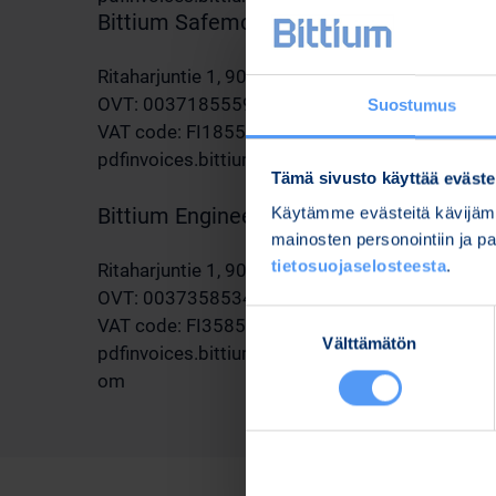
Bittium Safemove Oy
Ritaharjuntie 1, 90590 Oulu
OVT: 003718555987
Suostumus
VAT code: FI18555987
pdfinvoices.bittium.safemove@bittium.com
Tämä sivusto käyttää eväste
Bittium Engineering Services Oy
Käytämme evästeitä kävijämä
mainosten personointiin ja 
tietosuojaselosteesta
.
Ritaharjuntie 1, 90590 Oulu
OVT: 003735853425
Suostumuksen
VAT code: FI35853425
Välttämätön
valinta
pdfinvoices.bittium.engineeringservices@bittiu
om