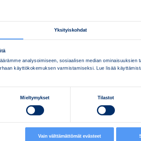
Bittium Biosignals Oy
Kii
Ritaharjuntie 1, 90590 Oulu
Rit
OVT: 003705363855
OVT
Yksityiskohdat
VAT code: FI05363855
VAT
pdfinvoices.bittium.biosignals@bittium.com
pdf
itä
ärämme analysoimiseen, sosiaalisen median ominaisuuksien tar
parhaan käyttökokemuksen varmistamiseksi. Lue lisää käyttämi
Mieltymykset
Tilastot
m.c
Vain välttämättömät evästeet