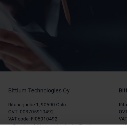
Bittium Technologies Oy
Bit
Ritaharjuntie 1, 90590 Oulu
Rit
OVT: 003705910492
OVT
VAT code: FI05910492
VAT
pdfinvoices.bittium.technologies@bittium.com
pdf