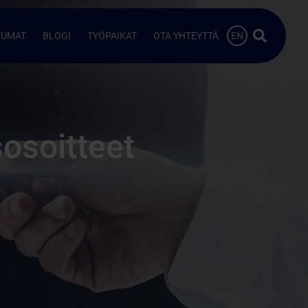
Hae…
TUMAT
BLOGI
TYÖPAIKAT
OTA YHTEYTTÄ
EN
osoitteet