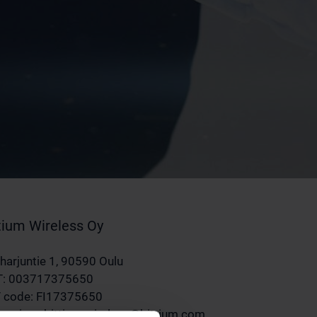
tium Wireless Oy
aharjuntie 1, 90590 Oulu
: 003717375650
 code: FI17375650
invoices.bittium.wireless@bittium.com