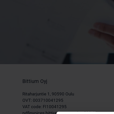
Bittium Oyj
Ritaharjuntie 1, 90590 Oulu
OVT: 003710041295
VAT code: FI10041295
pdfinvoices.bittium.corporation@bittium.com