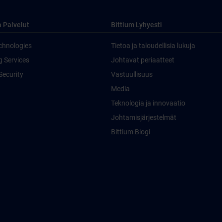
a Palvelut
Bittium Lyhyesti
chnologies
Tietoa ja taloudellisia lukuja
g Services
Johtavat periaatteet
Security
Vastuullisuus
Media
Teknologia ja innovaatio
Johtamisjärjestelmät
Bittium Blogi