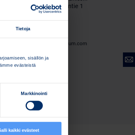
nteistö Oy Oulun Ritaharjuntie 1
aharjuntie 1, 90590 Oulu
: 003727045794
Tietoja
 code: FI27045794
invoices.koy.ritaharjuntie@bittium.com
joamiseen, sisällön ja
stämme evästeistä
Markkinointi
Salli kaikki evästeet