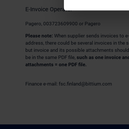
E-Invoice Operator
Pagero, 003723609900 or Pagero
Please note:
When supplier sends invoices to e
address, there could be several invoices in the 
but invoice and its possible attachments shoul
be in the same PDF file,
such as one invoice and
attachments = one PDF file.
Finance e-mail:
fsc.finland@bittium.com