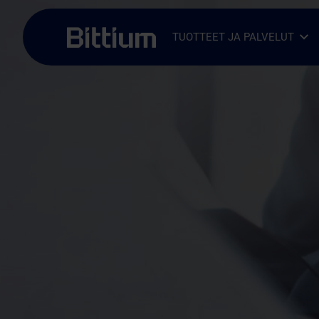
Siirry sisältöön
TUOTTEET JA PALVELUT
Avaa alavalikko
Sulje alavalikko