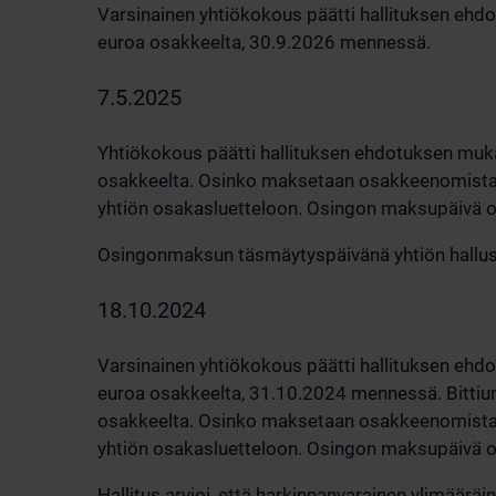
Varsinainen yhtiökokous päätti hallituksen ehd
euroa osakkeelta, 30.9.2026 mennessä.
7.5.2025
Yhtiökokous päätti hallituksen ehdotuksen mukai
osakkeelta. Osinko maksetaan osakkeenomistaj
yhtiön osakasluetteloon. Osingon maksupäivä o
Osingonmaksun täsmäytyspäivänä yhtiön hallussa
18.10.2024
Varsinainen yhtiökokous päätti hallituksen ehd
euroa osakkeelta, 31.10.2024 mennessä. Bittium
osakkeelta. Osinko maksetaan osakkeenomistaj
yhtiön osakasluetteloon. Osingon maksupäivä 
Hallitus arvioi, että harkinnanvarainen ylimäär