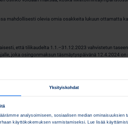
 mahdollisesti olevia omia osakkeita lukuun ottamatta kai
sesti, että tilikaudelta 1.1.–31.12.2023 vahvistetun taseen
alle, joka osingonmaksun täsmäytyspäivänä 12.4.2024 on m
n 19.4.2024.
sen mukaisesti valtuuttaa hallituksen päättämään harkintan
i, että harkinnanvarainen ylimääräinen osinko maksetaan, e
Yksityiskohdat
Yhtiö julkistaa hallituksen mahdollisesti tekemät osingonma
itä
 mahdollisesti olevia omia osakkeita lukuun ottamatta kai
ärämme analysoimiseen, sosiaalisen median ominaisuuksien tar
parhaan käyttökokemuksen varmistamiseksi. Lue lisää käyttämi