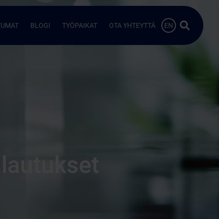
Hae…
TUMAT
BLOGI
TYÖPAIKAT
OTA YHTEYTTÄ
EN
lautukset