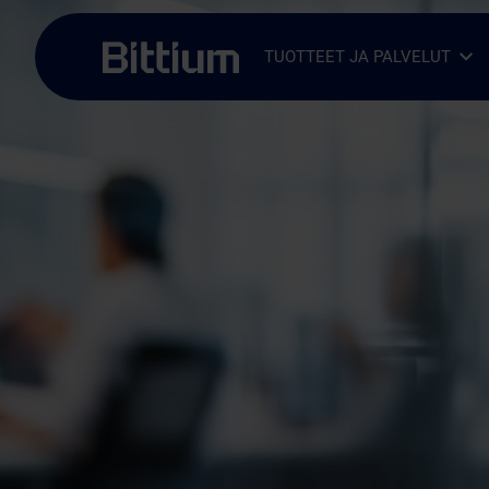
Siirry sisältöön
TUOTTEET JA PALVELUT
Avaa alavalikko
Sulje alavalikko