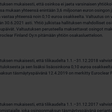
uksen mukaisesti, että osinkoa ei jaeta varsinaisen yhtiökok
a mukaan yhteensä enintään 3,6 miljoonan euron osingon 
a vastaa yhteensä noin 0,10 euroa osakkeelta. Valtuutus on
än 30.6.2021 asti. Yhtiö julkistaa hallituksen mahdolliset 
äivät. Valtuutuksen perusteella maksettavat osingot maks
oclear Finland Oy:n pitämään yhtiön osakasluetteloon.
tuksen mukaisesti, että tilikaudelta 1.1.–31.12.2018 vahvis
 tuloksesta ja sen lisäksi lisäosinkona 0,10 euroa osakkeelt
aksun täsmäytyspäivänä 12.4.2019 on merkitty Euroclear F
tuksen mukaisesti, että tilikaudelta 1.1.–31.12.2017 vahvis
istajalle, joka osingonmaksun täsmäytyspäivänä perjantai