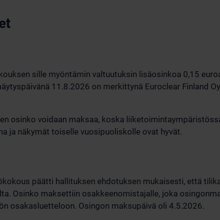
et
kokouksen sille myöntämin valtuutuksin lisäosinkoa 0,15 eu
ytyspäivänä 11.8.2026 on merkittynä Euroclear Finland Oy
äinen osinko voidaan maksaa, koska liiketoimintaympäristös
ja näkymät toiselle vuosipuoliskolle ovat hyvät.
iökokous päätti hallituksen ehdotuksen mukaisesti, että til
elta. Osinko maksettiin osakkeenomistajalle, joka osingon
iön osakasluetteloon. Osingon maksupäivä oli 4.5.2026.