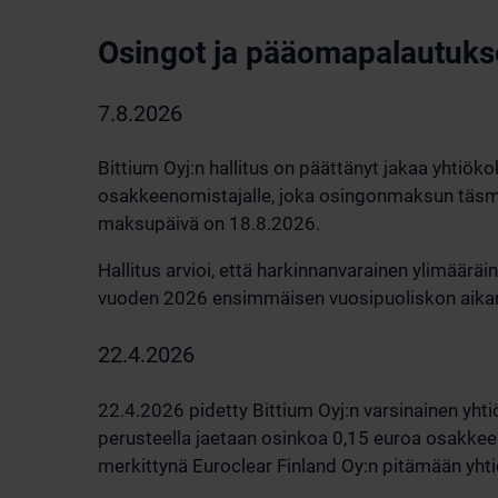
Osingot ja pääomapalautuks
7.8.2026
Bittium Oyj:n hallitus on päättänyt jakaa yhtiö
osakkeenomistajalle, joka osingonmaksun täsmä
maksupäivä on 18.8.2026.
Hallitus arvioi, että harkinnanvarainen ylimäär
vuoden 2026 ensimmäisen vuosipuoliskon aikana 
22.4.2026
22.4.2026 pidetty Bittium Oyj:n varsinainen yht
perusteella jaetaan osinkoa 0,15 euroa osakke
merkittynä Euroclear Finland Oy:n pitämään yht