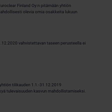
roclear Finland Oy:n pitämään yhtiön
dollisesti olevia omia osakkeita lukuun
31.12.2020 vahvistettavan taseen perusteella ei
 yhtiön tilikauden 1.1.-31.12.2019
ykyä tulevaisuuden kasvun mahdollistamiseksi.