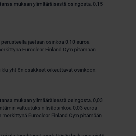
ntansa mukaan ylimääräisestä osingosta, 0,15
 perusteella jaetaan osinkoa 0,10 euroa
rkittynä Euroclear Finland Oy:n pitämään
kki yhtiön osakkeet oikeuttavat osinkoon.
ntansa mukaan ylimääräisestä osingosta, 0,03
ntämin valtuutuksin lisäosinkoa 0,03 euroa
merkittynä Euroclear Finland Oy:n pitämään
sä ei ole tapahtunut merkittävää heikkenemistä