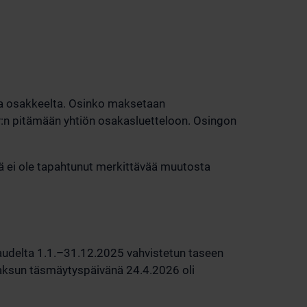
roa osakkeelta. Osinko maksetaan
:n pitämään yhtiön osakasluetteloon. Osingon
sä ei ole tapahtunut merkittävää muutosta
ikaudelta 1.1.–31.12.2025 vahvistetun taseen
maksun täsmäytyspäivänä 24.4.2026 oli