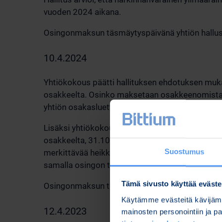
vuoden 2024 aikana.
Osingonmaksun täsmäytyspäivänä yhtiön hallussa
10.4.2024
Yhtiökokous päätti hallituksen ehdotuksen mukai
osakkeelta. Osinko maksetaan osakkeenomistaj
yhtiön osakasluetteloon. Osingon maksupäivä o
Lisäksi yhtiökokous päätti hallituksen ehdotuk
osakkeelta, 31.10.2024 mennessä. Hallitus arvio
Suostumus
merkittävää heikkenemistä vuoden 2024 aikana. 
samalla osingon täsmäytys- ja maksupäivät.
Tämä sivusto käyttää eväste
Osingonmaksun täsmäytyspäivänä yhtiön hallussa
Käytämme evästeitä kävijämä
12.4.2023
mainosten personointiin ja 