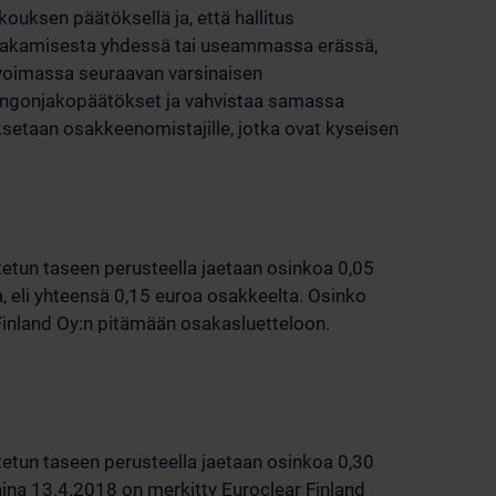
ouksen päätöksellä ja, että hallitus
jakamisesta yhdessä tai useammassa erässä,
 voimassa seuraavan varsinaisen
osingonjakopäätökset ja vahvistaa samassa
etaan osakkeenomistajille, jotka ovat kyseisen
tetun taseen perusteella jaetaan osinkoa 0,05
a, eli yhteensä 0,15 euroa osakkeelta. Osinko
inland Oy:n pitämään osakasluetteloon.
tetun taseen perusteella jaetaan osinkoa 0,30
na 13.4.2018 on merkitty Euroclear Finland