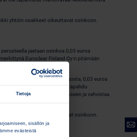
kki yhtiön osakkeet oikeuttavat osinkoon.
 perusteella jaetaan osinkoa 0,03 euroa
erkittynä Euroclear Finland Oy:n pitämään
sa mukaan ylimääräisestä osingosta, 0,03 euroa
llei liiketoimintaympäristössä tapahdu
Tietoja
ksuun liittyvät päätökset erikseen ja vahvistaa
kki yhtiön osakkeet oikeuttavat osinkoon.
joamiseen, sisällön ja
stämme evästeistä