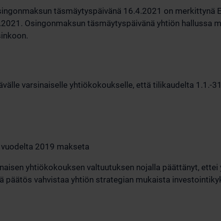
singonmaksun täsmäytyspäivänä 16.4.2021 on merkittynä Eu
2021. Osingonmaksun täsmäytyspäivänä yhtiön hallussa mah
sinkoon.
välle varsinaiselle yhtiökokoukselle, että tilikaudelta 1.1.-
koa vuodelta 2019 makseta
inaisen yhtiökokouksen valtuutuksen nojalla päättänyt, ettei
 päätös vahvistaa yhtiön strategian mukaista investointik