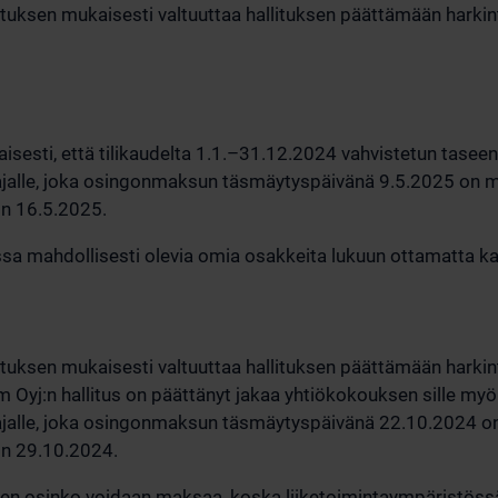
otuksen mukaisesti valtuuttaa hallituksen päättämään harki
sesti, että tilikaudelta 1.1.–31.12.2024 vahvistetun taseen
alle, joka osingonmaksun täsmäytyspäivänä 9.5.2025 on me
n 16.5.2025.
 mahdollisesti olevia omia osakkeita lukuun ottamatta kai
otuksen mukaisesti valtuuttaa hallituksen päättämään harki
 Oyj:n hallitus on päättänyt jakaa yhtiökokouksen sille myö
alle, joka osingonmaksun täsmäytyspäivänä 22.10.2024 on 
on 29.10.2024.
äinen osinko voidaan maksaa, koska liiketoimintaympäristös