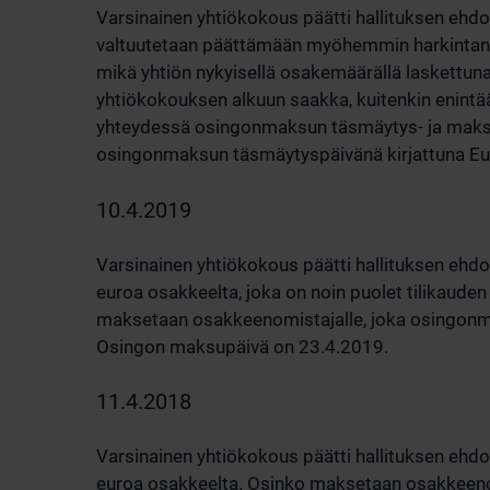
Varsinainen yhtiökokous päätti hallituksen ehdot
valtuutetaan päättämään myöhemmin harkintans
mikä yhtiön nykyisellä osakemäärällä laskettun
yhtiökokouksen alkuun saakka, kuitenkin enintä
yhteydessä osingonmaksun täsmäytys- ja maksup
osingonmaksun täsmäytyspäivänä kirjattuna Eur
10.4.2019
Varsinainen yhtiökokous päätti hallituksen ehdo
euroa osakkeelta, joka on noin puolet tilikauden
maksetaan osakkeenomistajalle, joka osingonm
Osingon maksupäivä on 23.4.2019.
11.4.2018
Varsinainen yhtiökokous päätti hallituksen ehdo
euroa osakkeelta. Osinko maksetaan osakkeenom