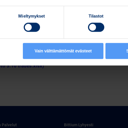
Mieltymykset
Tilastot
Vain välttämättömät evästeet
pdf)
itti 3.10 trades.xlsx)
a Palvelut
Bittium Lyhyesti