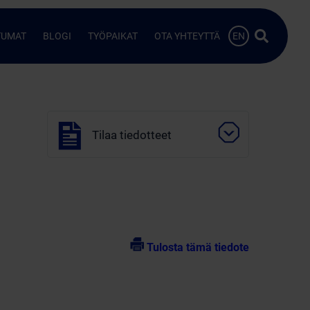
Hae…
TUMAT
BLOGI
TYÖPAIKAT
OTA YHTEYTTÄ
EN
Tilaa tiedotteet
Tulosta tämä tiedote