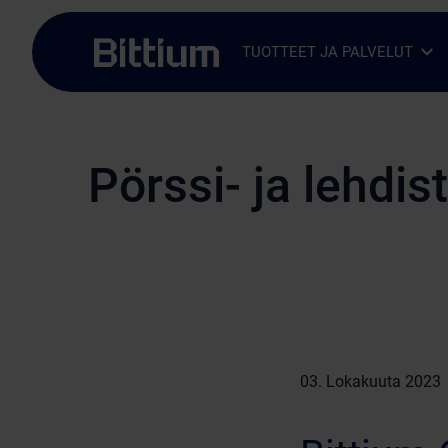
Siirry sisältöön
TUOTTEET JA PALVELUT
Avaa alavalikko
Sulje alavalikko
Pörssi- ja lehdis
03. Lokakuuta 2023