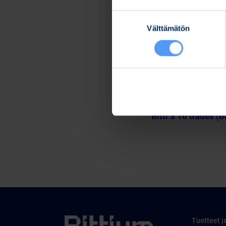
Lisätietoja:
Suostumuksen
Kari Jokela
Välttämätön
valinta
Lakiasiainjohtaja
Puh. 040 344 5258
www.bittium.com
Tiedostot
Release (wkr0006.
Bitti 3 10 trades (B
Tuotteet j