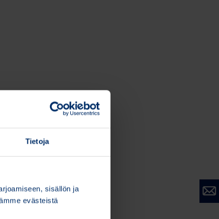
Tietoja
joamiseen, sisällön ja
stämme evästeistä