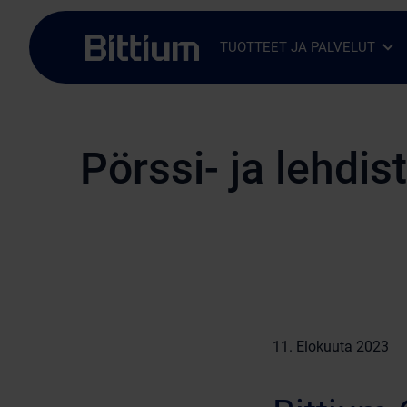
Siirry sisältöön
TUOTTEET JA PALVELUT
Avaa alavalikko
Sulje alavalikko
Pörssi- ja lehdis
11. Elokuuta 2023