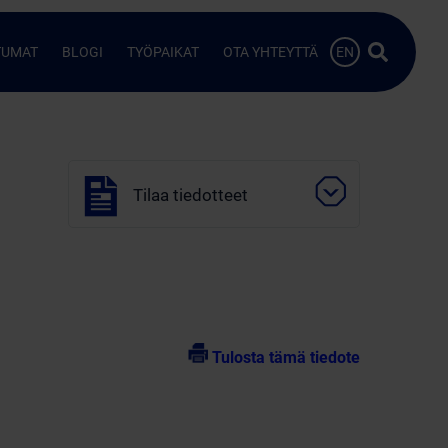
Hae…
TUMAT
BLOGI
TYÖPAIKAT
OTA YHTEYTTÄ
EN
Tilaa tiedotteet
Tulosta tämä tiedote