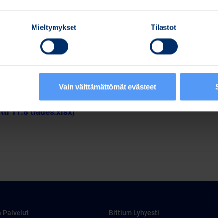
Mieltymykset
Tilastot
Vain välttämättömät evästeet
pdf)
itti 11.8 trades.xlsx)
a Palvelut
Bittium Lyhyesti