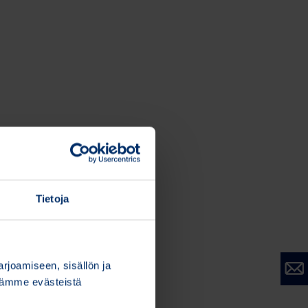
Tietoja
joamiseen, sisällön ja
stämme evästeistä