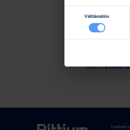
Lisätietoja:
Suostumuksen
Kari Jokela
Välttämätön
valinta
Lakiasiainjohtaja
Puh. 040 344 5258
www.bittium.com
Tiedostot
Release (wkr0006.
Bitti 11 8 trades (B
Tuotteet j