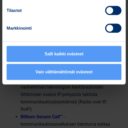
ajoneuvoihin asennettavasta Bittium Tough SDR
Tilastot
Vehicular™ -ajoneuvoradiosta. Radioiden avulla
voidaan tuottaa ja jakaa johtamisjärjestelmien
reaaliaikaista tilannekuvaa (paikkatieto, kuva,
Markkinointi
ääni, video, sensoridata) organisaation kaikilla
tasoilla.
Bittium Tough Comnode™
-laite täyttää liikkuvien
Salli kaikki evästeet
joukkojen tiedonsiirron tarpeet toimimalla muun
muassa VoIP-puhelimena, IP-reitittimenä ja
Vain välttämättömät evästeet
kenttäparikaapelin toistimena. Lisäksi Bittium
Tough Comnode -laite mahdollistaa myös
vanhemman teknologian kenttäradioiden
liittämisen osaksi IP-pohjaista taktista
kommunikaatiojärjestelmää (Radio over IP,
RoIP).
Bittium Secure Call™
-
kommunikaatiosovelluksen tietoturva kattaa