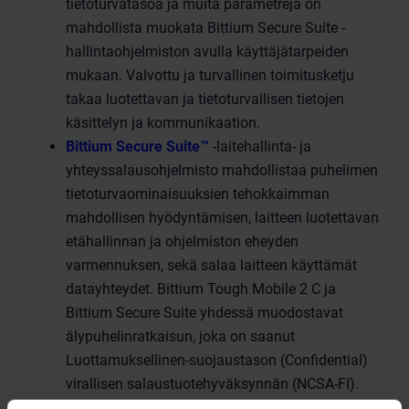
tietoturvatasoa ja muita parametreja on
mahdollista muokata Bittium Secure Suite -
hallintaohjelmiston avulla käyttäjätarpeiden
mukaan. Valvottu ja turvallinen toimitusketju
takaa luotettavan ja tietoturvallisen tietojen
käsittelyn ja kommunikaation.
Bittium Secure Suite™
-laitehallinta- ja
yhteyssalausohjelmisto mahdollistaa puhelimen
tietoturvaominaisuuksien tehokkaimman
mahdollisen hyödyntämisen, laitteen luotettavan
etähallinnan ja ohjelmiston eheyden
varmennuksen, sekä salaa laitteen käyttämät
datayhteydet. Bittium Tough Mobile 2 C ja
Bittium Secure Suite yhdessä muodostavat
älypuhelinratkaisun, joka on saanut
Luottamuksellinen-suojaustason (Confidential)
virallisen salaustuotehyväksynnän (NCSA-FI).
Bittium Tough Mobile™ 2 Tactical
on sotilaan