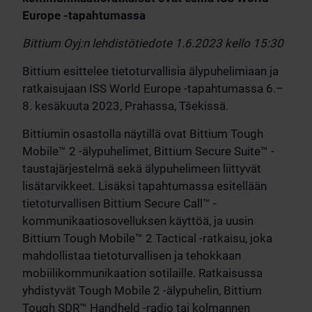
Europe -tapahtumassa
Bittium Oyj:n lehdistötiedote 1.6.2023 kello 15:30
Bittium esittelee tietoturvallisia älypuhelimiaan ja
ratkaisujaan ISS World Europe -tapahtumassa 6.–
8. kesäkuuta 2023, Prahassa, Tšekissä.
Bittiumin osastolla näytillä ovat Bittium Tough
Mobile™ 2 -älypuhelimet, Bittium Secure Suite™ -
taustajärjestelmä sekä älypuhelimeen liittyvät
lisätarvikkeet. Lisäksi tapahtumassa esitellään
tietoturvallisen Bittium Secure Call™ -
kommunikaatiosovelluksen käyttöä, ja uusin
Bittium Tough Mobile™ 2 Tactical -ratkaisu, joka
mahdollistaa tietoturvallisen ja tehokkaan
mobiilikommunikaation sotilaille. Ratkaisussa
yhdistyvät Tough Mobile 2 -älypuhelin, Bittium
Tough SDR™ Handheld -radio tai kolmannen