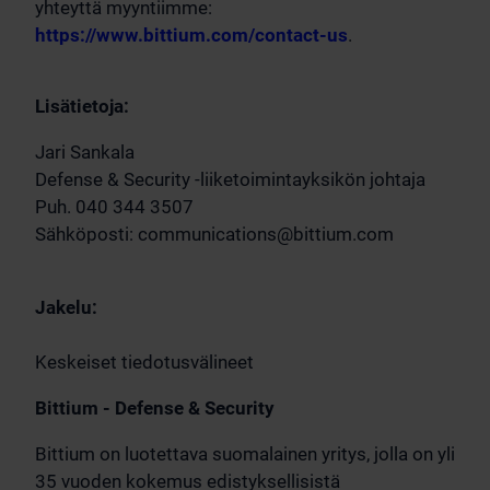
yhteyttä myyntiimme:
https://www.bittium.com/contact-us
.
Lisätietoja:
Jari Sankala
Defense & Security -liiketoimintayksikön johtaja
Puh. 040 344 3507
Sähköposti:
communications@bittium.com
Jakelu:
Keskeiset tiedotusvälineet
Bittium - Defense & Security
Bittium on luotettava suomalainen yritys, jolla on yli
35 vuoden kokemus edistyksellisistä