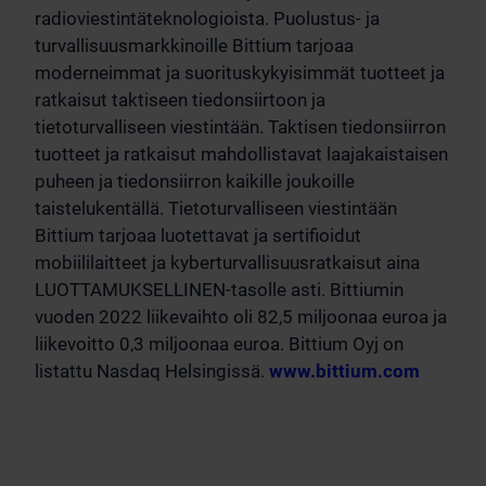
radioviestintäteknologioista. Puolustus- ja
turvallisuusmarkkinoille Bittium tarjoaa
moderneimmat ja suorituskykyisimmät tuotteet ja
ratkaisut taktiseen tiedonsiirtoon ja
tietoturvalliseen viestintään. Taktisen tiedonsiirron
tuotteet ja ratkaisut mahdollistavat laajakaistaisen
puheen ja tiedonsiirron kaikille joukoille
taistelukentällä. Tietoturvalliseen viestintään
Bittium tarjoaa luotettavat ja sertifioidut
mobiililaitteet ja kyberturvallisuusratkaisut aina
LUOTTAMUKSELLINEN-tasolle asti. Bittiumin
vuoden 2022 liikevaihto oli 82,5 miljoonaa euroa ja
liikevoitto 0,3 miljoonaa euroa. Bittium Oyj on
listattu Nasdaq Helsingissä.
www.bittium.com