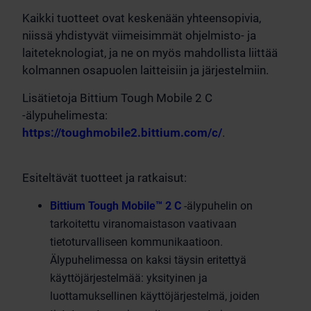
Kaikki tuotteet ovat keskenään yhteensopivia,
niissä yhdistyvät viimeisimmät ohjelmisto- ja
laiteteknologiat, ja ne on myös mahdollista liittää
kolmannen osapuolen laitteisiin ja järjestelmiin.
Lisätietoja Bittium Tough Mobile 2 C
-älypuhelimesta:
https://toughmobile2.bittium.com/c/
.
Esiteltävät tuotteet ja ratkaisut:
Bittium Tough Mobile™ 2 C
-älypuhelin on
tarkoitettu viranomaistason vaativaan
tietoturvalliseen kommunikaatioon.
Älypuhelimessa on kaksi täysin eritettyä
käyttöjärjestelmää: yksityinen ja
luottamuksellinen käyttöjärjestelmä, joiden