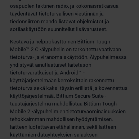
osapuolen taktinen radio, ja kokonaisratkaisua
täydentävät tietoturvallisen viestinnän ja
tiedonsiirron mahdollistavat ohjelmistot ja
sotilaskäyttöön suunnitellut lisävarusteet.
Kestävä ja helppokäyttöinen Bittium Tough
Mobile™ 2 C -älypuhelin on tarkoitettu vaativaan
tietoturva- ja viranomaiskäyttöön. Älypuhelimessa
yhdistyvät ainutlaatuiset laitetason
tietoturvaratkaisut ja Android™ -
käyttöjärjestelmään kerroksittain rakennettu
tietoturva sekä kaksi täysin erillistä ja kovennettua
käyttöjärjestelmää. Bittium Secure Suite -
taustajärjestelmä mahdollistaa Bittium Tough
Mobile 2 -älypuhelimien tietoturvaominaisuuksien
tehokkaimman mahdollisen hyödyntämisen,
laitteen luotettavan etähallinnan, sekä laitteen
käyttämien datayhteyksien salauksen.