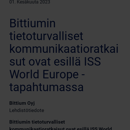
01. Kesäkuuta 2023
Bittiumin
tietoturvalliset
kommunikaatioratkai
sut ovat esillä ISS
World Europe -
tapahtumassa
Bittium Oyj
Lehdistötiedote
Bittiumin tietoturvalliset
kommunikaatioratkaisut ovat esillä ISS World