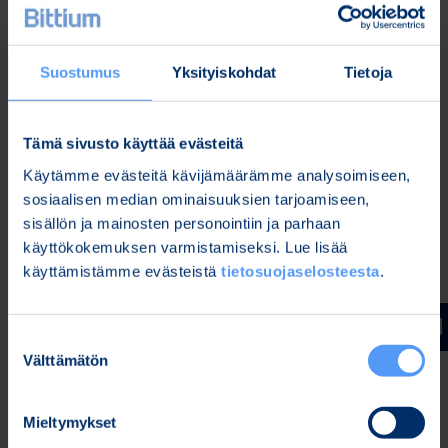
mobiilikommunikaation mahdollistava
kokonaisvaltainen ratkaisu, joka perustuu
Suostumus
Yksityiskohdat
Tietoja
tietoturvalliseen ja kestävään Bittium Tough
Mobile™ 2 -älypuhelimeen, joka voidaan liittää
joko Bittium Tough SDR Handheld™ -radioon tai
Tämä sivusto käyttää evästeitä
kolmansien osapuolten taktisiin radioihin.
Käytämme evästeitä kävijämäärämme analysoimiseen,
Ratkaisu on yhteensopiva eri
sosiaalisen median ominaisuuksien tarjoamiseen,
taistelunjohtojärjestelmien kanssa, mikä
sisällön ja mainosten personointiin ja parhaan
mahdollistaa reaaliaikaisen ja tehokkaan
käyttökokemuksen varmistamiseksi. Lue lisää
tilannetietoisuuden jakamisen taktisissa
käyttämistämme evästeistä
tietosuojaselosteesta
.
verkoissa. Ratkaisua täydentävät tietoturvallisen
viestinnän ja tiedonsiirron mahdollistavat
ohjelmistot ja sotilaskäyttöön suunnitellut
Suostumuksen
Välttämätön
lisävarusteet.
valinta
Bittium Tough SDR™
-tuoteperhe koostuu
yksittäisen sotilaan käyttöön tarkoitetusta
Mieltymykset
Bittium Tough SDR Handheld™ -käsiradiosta ja