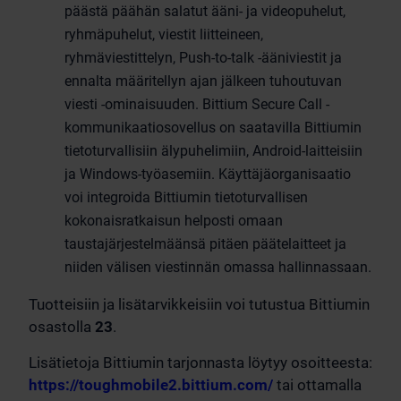
päästä päähän salatut ääni- ja videopuhelut,
ryhmäpuhelut, viestit liitteineen,
ryhmäviestittelyn, Push-to-talk -ääniviestit ja
ennalta määritellyn ajan jälkeen tuhoutuvan
viesti -ominaisuuden. Bittium Secure Call -
kommunikaatiosovellus on saatavilla Bittiumin
tietoturvallisiin älypuhelimiin, Android-laitteisiin
ja Windows-työasemiin. Käyttäjäorganisaatio
voi integroida Bittiumin tietoturvallisen
kokonaisratkaisun helposti omaan
taustajärjestelmäänsä pitäen päätelaitteet ja
niiden välisen viestinnän omassa hallinnassaan.
Tuotteisiin ja lisätarvikkeisiin voi tutustua Bittiumin
osastolla
23
.
Lisätietoja Bittiumin tarjonnasta löytyy osoitteesta:
https://toughmobile2.bittium.com/
tai ottamalla