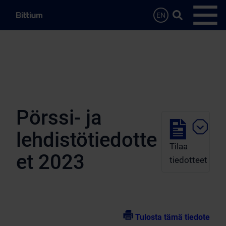
Siirry sisältöön
Hae…
EN
Avaa 
Pörssi- ja
lehdistötiedotte
Tilaa
et 2023
tiedotteet
Tulosta tämä tiedote