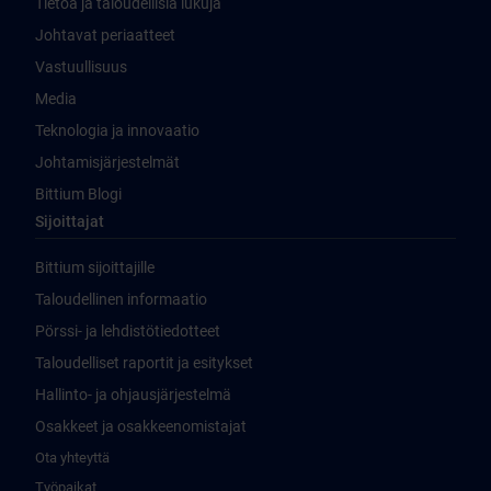
Tietoa ja taloudellisia lukuja
Johtavat periaatteet
Vastuullisuus
Media
Teknologia ja innovaatio
Johtamisjärjestelmät
Bittium Blogi
Sijoittajat
Bittium sijoittajille
Taloudellinen informaatio
Pörssi- ja lehdistötiedotteet
Taloudelliset raportit ja esitykset
Hallinto- ja ohjausjärjestelmä
Osakkeet ja osakkeenomistajat
Ota yhteyttä
Työpaikat