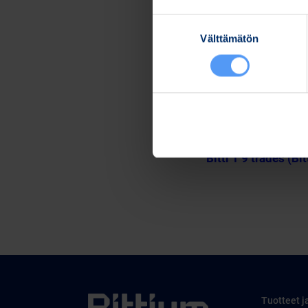
Lisätietoja:
Suostumuksen
Kari Jokela
Välttämätön
valinta
Lakiasiainjohtaja
Puh. 040 344 5258
www.bittium.com
Tiedostot
Release (wkr0006.
Bitti 1 9 trades (Bi
Tuotteet j