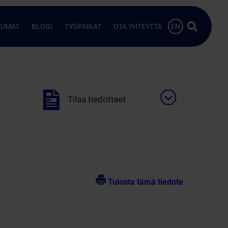
Hae…
TUMAT
BLOGI
TYÖPAIKAT
OTA YHTEYTTÄ
EN
Tilaa tiedotteet
Tulosta tämä tiedote