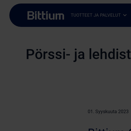
Siirry sisältöön
TUOTTEET JA PALVELUT
Avaa alavalikko
Sulje alavalikko
Pörssi- ja lehdis
01. Syyskuuta 2023