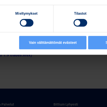
Mieltymykset
Tilastot
Vain välttämättömät evästeet
pdf)
tti 1.9 trades.xlsx)
a Palvelut
Bittium Lyhyesti