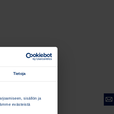
Tietoja
joamiseen, sisällön ja
stämme evästeistä