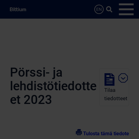
Siirry sisältöön
Hae…
EN
Avaa 
Pörssi- ja
lehdistötiedotte
Tilaa
et 2023
tiedotteet
Tulosta tämä tiedote