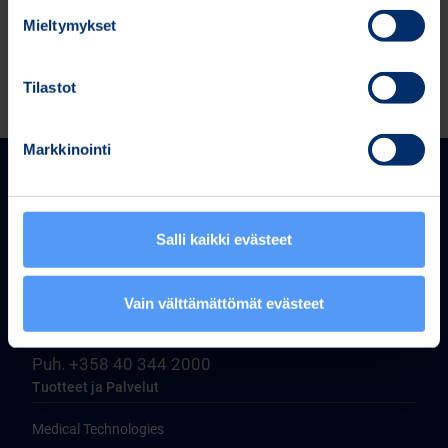
Mieltymykset
Tilastot
Markkinointi
Salli kaikki evästeet
Bittium Corporation
Vain välttämättömät evästeet
Ritaharjuntie 1
FI-90590 Oulu, Finland
Puh. +358 40 344 2000
Tuotteet ja Palvelut
Medical Technologies