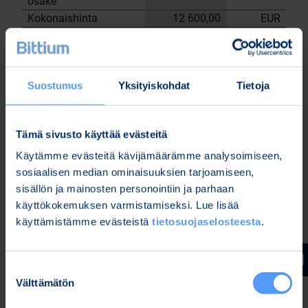
osake
Kokonaishinta
12 600,00
EUR
Yhtiön hallussa olevat omat osakkeet
28.6.2023
tehtyjen kauppojen jälkeen: 59 072 kpl.
Suostumus
Yksityiskohdat
Tietoja
Bittium Oyj:n puolesta
Nordea Pankki Oyj
Sami
Janne Sarvikivi
Tämä sivusto käyttää evästeitä
Huttunen
Käytämme evästeitä kävijämäärämme analysoimiseen,
Lisätietoja:
sosiaalisen median ominaisuuksien tarjoamiseen,
Kari Jokela
sisällön ja mainosten personointiin ja parhaan
Lakiasiainjohtaja
käyttökokemuksen varmistamiseksi. Lue lisää
Puh. 040 344 5258
käyttämistämme evästeistä
tietosuojaselosteesta
.
www.bittium.com
Suostumuksen
Tiedostot
Välttämätön
valinta
Release (wkr0006.pdf)
Bitti 28 6 trades (Bitti 28.6 trades.xlsx)