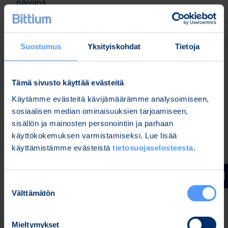
päivänä.
Oulussa, 28.7.2023
Suostumus
Yksityiskohdat
Tietoja
Lisätietoja:
Tämä sivusto käyttää evästeitä
Karoliina Malmi
Käytämme evästeitä kävijämäärämme analysoimiseen,
Viestintä- ja markkinointijohtaja
sosiaalisen median ominaisuuksien tarjoamiseen,
Puh. 040 344 2789
sisällön ja mainosten personointiin ja parhaan
käyttökokemuksen varmistamiseksi. Lue lisää
käyttämistämme evästeistä
tietosuojaselosteesta
.
Jakelu:
Keskeiset tiedotusvälineet
Suostumuksen
www.bittium.com/sijoittajat
Välttämätön
valinta
Bittium
Mieltymykset