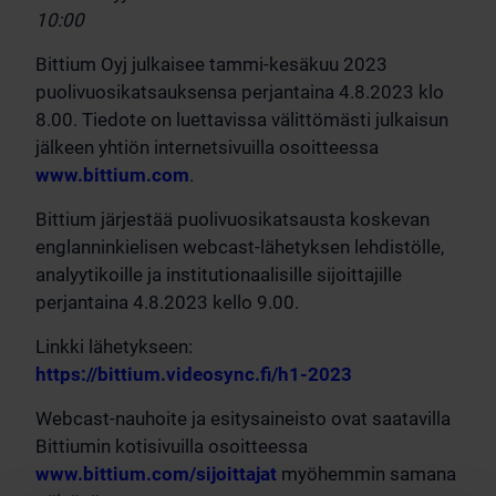
10:00
Bittium Oyj julkaisee tammi-kesäkuu 2023
puolivuosikatsauksensa perjantaina 4.8.2023 klo
8.00. Tiedote on luettavissa välittömästi julkaisun
jälkeen yhtiön internetsivuilla osoitteessa
www.bittium.com
.
Bittium järjestää puolivuosikatsausta koskevan
englanninkielisen webcast-lähetyksen lehdistölle,
analyytikoille ja institutionaalisille sijoittajille
perjantaina 4.8.2023 kello 9.00.
Linkki lähetykseen:
https://bittium.videosync.fi/h1-2023
Webcast-nauhoite ja esitysaineisto ovat saatavilla
Bittiumin kotisivuilla osoitteessa
www.bittium.com/sijoittajat
myöhemmin samana