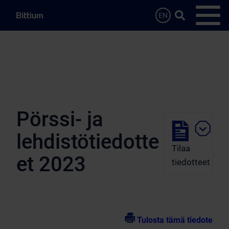
Siirry sisältöön
Hae…
EN
Avaa 
Pörssi- ja
lehdistötiedotte
Tilaa
et 2023
tiedotteet
Tulosta tämä tiedote