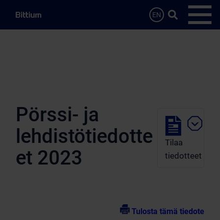
Siirry sisältöön
Hae…
EN
Avaa 
Pörssi- ja
lehdistötiedotte
Tilaa
et 2023
tiedotteet
Tulosta tämä tiedote