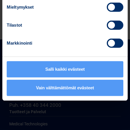
Mieltymykset
Tilastot
Markkinointi
Salli kaikki evästeet
Bittium Corporation
Vain välttämättömät evästeet
Ritaharjuntie 1
FI-90590 Oulu, Finland
Puh. +358 40 344 2000
Tuotteet ja Palvelut
Medical Technologies