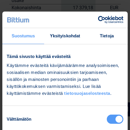
osake
Kokonaishinta
17 379,18
EUR
Yhtiön hallussa olevat omat osakkeet
26.5.2023
tehtyjen kauppojen jälkeen: 22 291 kpl.
Suostumus
Yksityiskohdat
Tietoja
Bittium Oyj:n puolesta
Nordea Pankki Oyj
Sami
Janne Sarvikivi
Tämä sivusto käyttää evästeitä
Huttunen
Käytämme evästeitä kävijämäärämme analysoimiseen,
Lisätietoja:
sosiaalisen median ominaisuuksien tarjoamiseen,
Kari Jokela
sisällön ja mainosten personointiin ja parhaan
Lakiasiainjohtaja
käyttökokemuksen varmistamiseksi. Lue lisää
Puh. 040 344 5258
käyttämistämme evästeistä
tietosuojaselosteesta
.
www.bittium.com
Suostumuksen
Tiedostot
Välttämätön
valinta
Release (wkr0006.pdf)
Bitti 26 5 trades (Bitti 26.5 trades.xlsx)