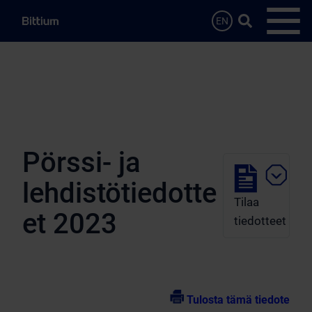
Siirry sisältöön
Hae…
EN
Avaa 
Pörssi- ja
lehdistötiedotte
Tilaa
et 2023
tiedotteet
Tulosta tämä tiedote