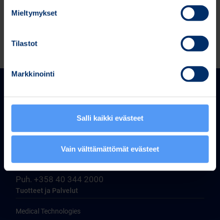
Mieltymykset
Tilastot
Markkinointi
Salli kaikki evästeet
Bittium Corporation
Vain välttämättömät evästeet
Ritaharjuntie 1
FI-90590 Oulu, Finland
Puh. +358 40 344 2000
Tuotteet ja Palvelut
Medical Technologies