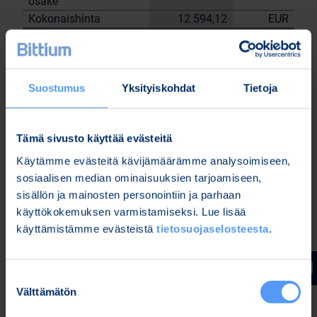
osake
Kokonaishinta
12 594,12
EUR
Yhtiön hallussa olevat omat osakkeet
26.6.2023
tehtyjen kauppojen jälkeen: 53 272 kpl.
Suostumus
Yksityiskohdat
Tietoja
Bittium Oyj:n puolesta
Nordea Pankki Oyj
Sami
Janne Sarvikivi
Tämä sivusto käyttää evästeitä
Huttunen
Käytämme evästeitä kävijämäärämme analysoimiseen,
Lisätietoja:
sosiaalisen median ominaisuuksien tarjoamiseen,
Kari Jokela
sisällön ja mainosten personointiin ja parhaan
Lakiasiainjohtaja
käyttökokemuksen varmistamiseksi. Lue lisää
Puh. 040 344 5258
käyttämistämme evästeistä
tietosuojaselosteesta
.
www.bittium.com
Suostumuksen
Tiedostot
Välttämätön
valinta
Release (wkr0006.pdf)
Bitti 26 6 trades (Bitti 26.6 trades.xlsx)