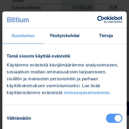
osake
Kokonaishinta
10 000,80
EUR
Yhtiön hallussa olevat omat osakkeet
13.7.2023
tehtyjen kauppojen jälkeen: 90 072 kpl.
Suostumus
Yksityiskohdat
Tietoja
Bittium Oyj:n puolesta
Nordea Pankki Oyj
Sami
Janne Sarvikivi
Tämä sivusto käyttää evästeitä
Huttunen
Käytämme evästeitä kävijämäärämme analysoimiseen,
Lisätietoja:
sosiaalisen median ominaisuuksien tarjoamiseen,
Kari Jokela
sisällön ja mainosten personointiin ja parhaan
Lakiasiainjohtaja
käyttökokemuksen varmistamiseksi. Lue lisää
Puh. 040 344 5258
käyttämistämme evästeistä
tietosuojaselosteesta
.
www.bittium.com
Suostumuksen
Tiedostot
Välttämätön
valinta
Release (wkr0006.pdf)
Bitti 13 7 trades (Bitti 13.7 trades.xlsx)