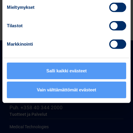
Mieltymykset
Tilastot
Markkinointi
Salli kaikki evästeet
Bittium Corporation
Vain välttämättömät evästeet
Ritaharjuntie 1
FI-90590 Oulu, Finland
Puh. +358 40 344 2000
Tuotteet ja Palvelut
Medical Technologies