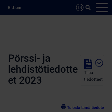
Siirry sisältöön
Hae…
EN
Avaa 
Pörssi- ja
lehdistötiedotte
Tilaa
et 2023
tiedotteet
Tulosta tämä tiedote