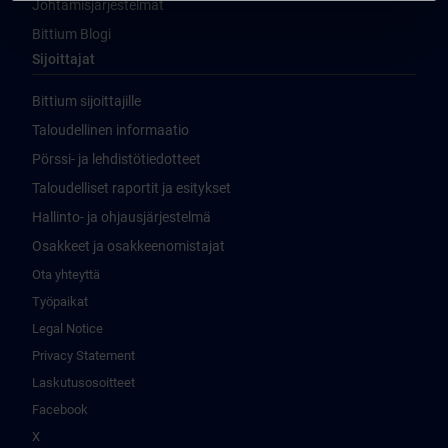
Johtamisjärjestelmät
Bittium Blogi
Sijoittajat
Bittium sijoittajille
Taloudellinen informaatio
Pörssi- ja lehdistötiedotteet
Taloudelliset raportit ja esitykset
Hallinto- ja ohjausjärjestelmä
Osakkeet ja osakkeenomistajat
Ota yhteyttä
Työpaikat
Legal Notice
Privacy Statement
Laskutusosoitteet
Facebook
X