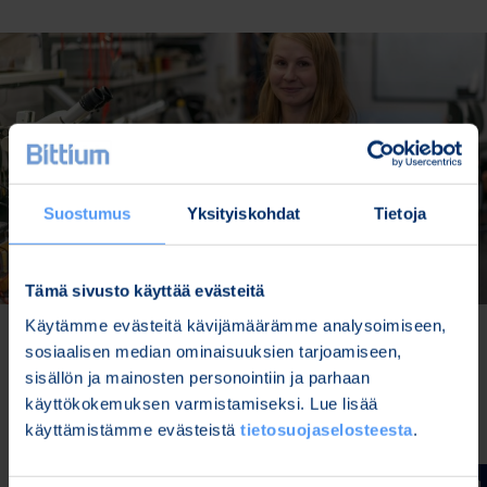
Suostumus
Yksityiskohdat
Tietoja
Tämä sivusto käyttää evästeitä
Käytämme evästeitä kävijämäärämme analysoimiseen,
sosiaalisen median ominaisuuksien tarjoamiseen,
Projektit tarjoavat RF-
sisällön ja mainosten personointiin ja parhaan
käyttökokemuksen varmistamiseksi. Lue lisää
suunnittelijalle
käyttämistämme evästeistä
tietosuojaselosteesta
.
kansainvälisiä työtehtäviä