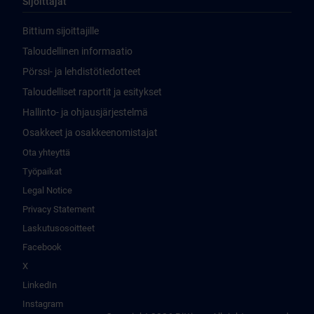
Sijoittajat
Bittium sijoittajille
Taloudellinen informaatio
Pörssi- ja lehdistötiedotteet
Taloudelliset raportit ja esitykset
Hallinto- ja ohjausjärjestelmä
Osakkeet ja osakkeenomistajat
Ota yhteyttä
Työpaikat
Legal Notice
Privacy Statement
Laskutusosoitteet
Facebook
X
LinkedIn
Instagram