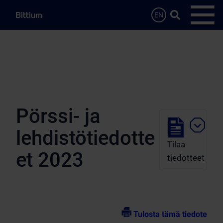
Siirry sisältöön
Hae…
EN
Avaa 
Pörssi- ja
lehdistötiedotte
Tilaa
et 2023
tiedotteet
Tulosta tämä tiedote