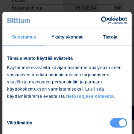
osake
Kokonaishinta
15 008,04
EUR
Yhtiön hallussa olevat omat osakkeet
30.5.2023
tehtyjen kauppojen jälkeen: 28 338 kpl.
Suostumus
Yksityiskohdat
Tietoja
Bittium Oyj:n puolesta
Nordea Pankki Oyj
Sami
Janne Sarvikivi
Tämä sivusto käyttää evästeitä
Huttunen
Käytämme evästeitä kävijämäärämme analysoimiseen,
Lisätietoja:
sosiaalisen median ominaisuuksien tarjoamiseen,
Kari Jokela
sisällön ja mainosten personointiin ja parhaan
Lakiasiainjohtaja
käyttökokemuksen varmistamiseksi. Lue lisää
Puh. 040 344 5258
käyttämistämme evästeistä
tietosuojaselosteesta
.
www.bittium.com
Suostumuksen
Tiedostot
Välttämätön
valinta
Release (wkr0006.pdf)
Bitti 30 5 trades (Bitti 30.5 trades.xlsx)