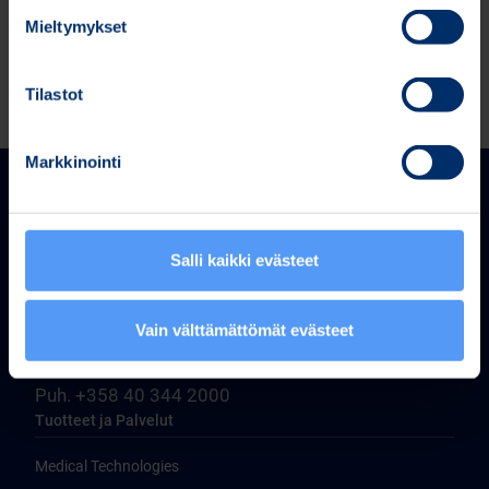
Mieltymykset
Tilastot
Markkinointi
Salli kaikki evästeet
Bittium Corporation
Vain välttämättömät evästeet
Ritaharjuntie 1
FI-90590 Oulu, Finland
Puh. +358 40 344 2000
Tuotteet ja Palvelut
Medical Technologies