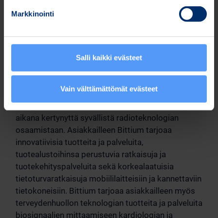
Jakelu
Markkinointi
Nasdaq Helsinki Oy
Keskeiset tiedotusvälineet
Salli kaikki evästeet
Bittium
Bittium on erikoistunut luotettavien ja turvallisten
Vain välttämättömät evästeet
viestintä- ja liitettävyysratkaisujen kehittämiseen
käyttäen uusimpia teknologioita ja yli 35 vuoden
aikana kertynyttä syvällistä radioteknologian
osaamistaan. Asiakkailleen Bittium tarjoaa
innovatiivisia tuotteita ja palveluita,
tuotealustoihinsa perustuvia ratkaisuja ja
tuotekehityspalveluita sekä korkealaatuisia
tietoturvaratkaisuja mobiililaitteisiin ja kannettaviin
tietokoneisiin. Bittium tarjoaa asiakkailleen myös
terveydenhuollon teknologian tuotteita ja palveluita
biosignaalien mittaamiseen kardiologian ja