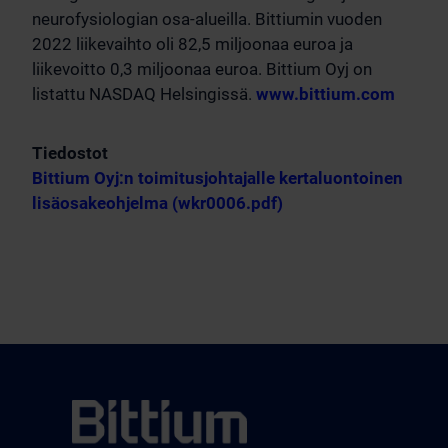
neurofysiologian osa-alueilla. Bittiumin vuoden
2022 liikevaihto oli 82,5 miljoonaa euroa ja
liikevoitto 0,3 miljoonaa euroa. Bittium Oyj on
listattu NASDAQ Helsingissä.
www.bittium.com
Tiedostot
Bittium Oyj:n toimitusjohtajalle kertaluontoinen
lisäosakeohjelma (wkr0006.pdf)