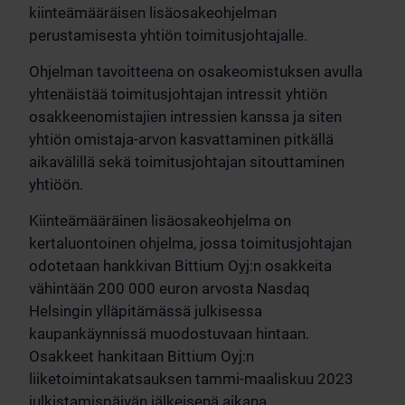
kiinteämääräisen lisäosakeohjelman
perustamisesta yhtiön toimitusjohtajalle.
Ohjelman tavoitteena on osakeomistuksen avulla
yhtenäistää toimitusjohtajan intressit yhtiön
osakkeenomistajien intressien kanssa ja siten
yhtiön omistaja-arvon kasvattaminen pitkällä
aikavälillä sekä toimitusjohtajan sitouttaminen
yhtiöön.
Kiinteämääräinen lisäosakeohjelma on
kertaluontoinen ohjelma, jossa toimitusjohtajan
odotetaan hankkivan Bittium Oyj:n osakkeita
vähintään 200 000 euron arvosta Nasdaq
Helsingin ylläpitämässä julkisessa
kaupankäynnissä muodostuvaan hintaan.
Osakkeet hankitaan Bittium Oyj:n
liiketoimintakatsauksen tammi-maaliskuu 2023
julkistamispäivän jälkeisenä aikana.