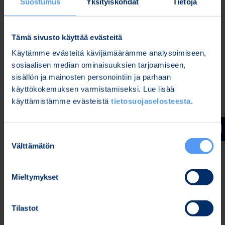
Suostumus
Yksityiskohdat
Tietoja
osakemäärä voi poiketa olennaisesti tästä arviosta
osakkeen kurssikehityksen perusteella.
Tämä sivusto käyttää evästeitä
Toimitusjohtajalle tämän ohjelman perusteella
Käytämme evästeitä kävijämäärämme analysoimiseen,
suoritettaviin lisäosakkeisiin liittyy kolmen vuoden
sosiaalisen median ominaisuuksien tarjoamiseen,
luovutusrajoitus (lock-up).
sisällön ja mainosten personointiin ja parhaan
Oulussa, 27.4.2023
käyttökokemuksen varmistamiseksi. Lue lisää
käyttämistämme evästeistä
tietosuojaselosteesta
.
Bittium Oyj
Hallitus
Suostumuksen
Välttämätön
valinta
Lisätietoja:
Kari Jokela
Mieltymykset
Lakiasiainjohtaja
Puh. 040 344 5258
Tilastot