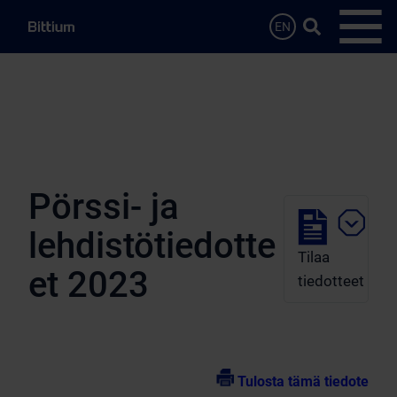
Siirry sisältöön
Hae…
EN
Avaa 
Pörssi- ja
lehdistötiedotte
Tilaa
et 2023
tiedotteet
Tulosta tämä tiedote