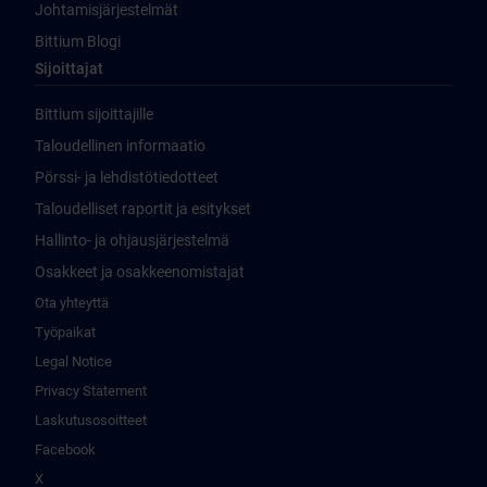
Johtamisjärjestelmät
Bittium Blogi
Sijoittajat
Bittium sijoittajille
Taloudellinen informaatio
Pörssi- ja lehdistötiedotteet
Taloudelliset raportit ja esitykset
Hallinto- ja ohjausjärjestelmä
Osakkeet ja osakkeenomistajat
Ota yhteyttä
Työpaikat
Legal Notice
Privacy Statement
Laskutusosoitteet
Facebook
X