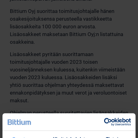
Bittium Oyj suorittaa toimitusjohtajalle hänen
osakesijoituksensa perusteella vastikkeetta
lisäosakkeita 100 000 euron arvosta.
Lisäosakkeet maksetaan Bittium Oyj:n listattuina
osakkeina.
Lisäosakkeet pyritään suorittamaan
toimitusjohtajalle vuoden 2023 toisen
vuosineljänneksen kuluessa, kuitenkin viimeistään
vuoden 2023 kuluessa. Lisäosakkeiden lisäksi
yhtiö suorittaa ohjelman yhteydessä maksettavat
ennakonpidätyksen ja muut verot ja veroluontoiset
maksut.
Ohjelman perusteella suoritettavien lisäosakkeiden
määrä, arvioituna yhtiön osakkeen tämänhetkisen
arvon perusteella, on arviolta noin 25 000
osaketta. Ohjelman perusteella toteutuva