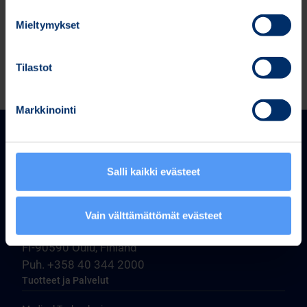
Bitti 21 8 trades (Bitti 21.8 trades.xlsx)
Mieltymykset
Tilastot
Markkinointi
Salli kaikki evästeet
Bittium Corporation
Vain välttämättömät evästeet
Ritaharjuntie 1
FI-90590 Oulu, Finland
Puh. +358 40 344 2000
Tuotteet ja Palvelut