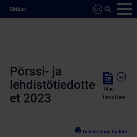
Siirry sisältöön
Hae…
EN
Avaa 
Pörssi- ja
lehdistötiedotte
Tilaa
et 2023
tiedotteet
Tulosta tämä tiedote