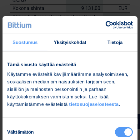
osake
Kokonaishinta
9 131,00
EUR
Yhtiön hallussa olevat omat osakkeet
21.8.2023
tehtyjen kauppojen jälkeen: 148 131
kpl.
Suostumus
Yksityiskohdat
Tietoja
Bittium Oyj:n puolesta
Nordea Pankki Oyj
Sami
Tämä sivusto käyttää evästeitä
Janne Sarvikivi
Huttunen
Käytämme evästeitä kävijämäärämme analysoimiseen,
Lisätietoja:
sosiaalisen median ominaisuuksien tarjoamiseen,
Kari Jokela
sisällön ja mainosten personointiin ja parhaan
Lakiasiainjohtaja
käyttökokemuksen varmistamiseksi. Lue lisää
Puh. 040 344 5258
käyttämistämme evästeistä
tietosuojaselosteesta
.
www.bittium.com
Suostumuksen
Tiedostot
Välttämätön
valinta
Release (wkr0006.pdf)