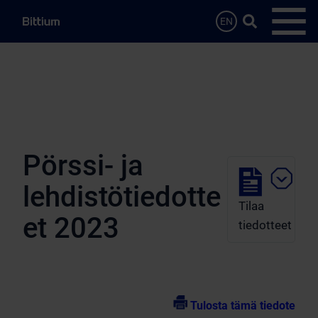
Siirry sisältöön
Hae…
EN
Avaa 
Pörssi- ja
lehdistötiedotte
Tilaa
et 2023
tiedotteet
Tulosta tämä tiedote