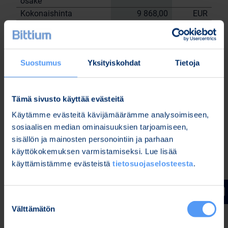
osake
Kokonaishinta
9 868,00
EUR
Yhtiön hallussa olevat omat osakkeet
8.8.2023
tehtyjen kauppojen jälkeen: 126 972 kpl.
Suostumus
Yksityiskohdat
Tietoja
Bittium Oyj:n puolesta
Nordea Pankki Oyj
Sami
Janne Sarvikivi
Tämä sivusto käyttää evästeitä
Huttunen
Käytämme evästeitä kävijämäärämme analysoimiseen,
Lisätietoja:
sosiaalisen median ominaisuuksien tarjoamiseen,
Kari Jokela
sisällön ja mainosten personointiin ja parhaan
Lakiasiainjohtaja
käyttökokemuksen varmistamiseksi. Lue lisää
Puh. 040 344 5258
käyttämistämme evästeistä
tietosuojaselosteesta
.
www.bittium.com
Suostumuksen
Tiedostot
Välttämätön
valinta
Release (wkr0006.pdf)
Bitti 8 8 trades (Bitti 8.8 trades.xlsx)