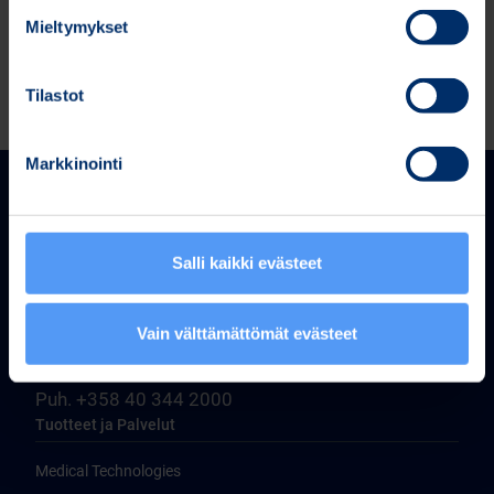
Mieltymykset
Tilastot
Markkinointi
Salli kaikki evästeet
Bittium Corporation
Vain välttämättömät evästeet
Ritaharjuntie 1
FI-90590 Oulu, Finland
Puh. +358 40 344 2000
Tuotteet ja Palvelut
Medical Technologies