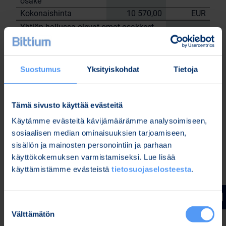
osake
Kokonaishinta
10 570,00
EUR
Yhtiön hallussa olevat omat osakkeet
22.9.2023
tehtyjen kauppojen jälkeen: 198 307
kpl.
Suostumus
Yksityiskohdat
Tietoja
Bittium Oyj:n puolesta
Nordea Pankki Oyj
Sami
Tämä sivusto käyttää evästeitä
Janne Sarvikivi
Huttunen
Käytämme evästeitä kävijämäärämme analysoimiseen,
Lisätietoja:
sosiaalisen median ominaisuuksien tarjoamiseen,
Kari Jokela
sisällön ja mainosten personointiin ja parhaan
Lakiasiainjohtaja
käyttökokemuksen varmistamiseksi. Lue lisää
Puh. 040 344 5258
käyttämistämme evästeistä
tietosuojaselosteesta
.
www.bittium.com
Suostumuksen
Tiedostot
Välttämätön
valinta
Release (wkr0006.pdf)