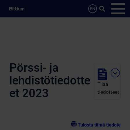
Siirry sisältöön
Hae…
EN
Avaa 
Pörssi- ja
lehdistötiedotte
Tilaa
et 2023
tiedotteet
Tulosta tämä tiedote