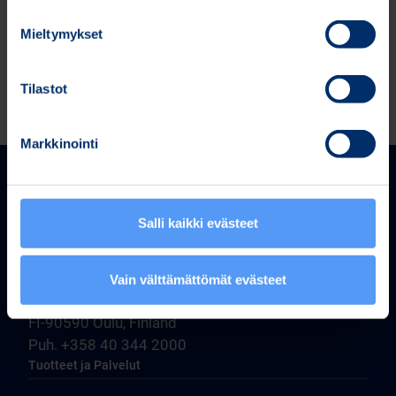
Bitti 22 9 trades (Bitti 22.9 trades.xlsx)
Mieltymykset
Tilastot
Markkinointi
Salli kaikki evästeet
Bittium Corporation
Vain välttämättömät evästeet
Ritaharjuntie 1
FI-90590 Oulu, Finland
Puh. +358 40 344 2000
Tuotteet ja Palvelut