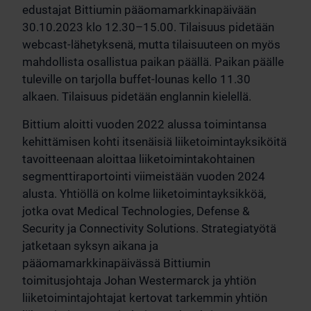
edustajat Bittiumin pääomamarkkinapäivään
30.10.2023 klo 12.30–15.00. Tilaisuus pidetään
webcast-lähetyksenä, mutta tilaisuuteen on myös
mahdollista osallistua paikan päällä. Paikan päälle
tuleville on tarjolla buffet-lounas kello 11.30
alkaen. Tilaisuus pidetään englannin kielellä.
Bittium aloitti vuoden 2022 alussa toimintansa
kehittämisen kohti itsenäisiä liiketoimintayksiköitä
tavoitteenaan aloittaa liiketoimintakohtainen
segmenttiraportointi viimeistään vuoden 2024
alusta. Yhtiöllä on kolme liiketoimintayksikköä,
jotka ovat Medical Technologies, Defense &
Security ja Connectivity Solutions. Strategiatyötä
jatketaan syksyn aikana ja
pääomamarkkinapäivässä Bittiumin
toimitusjohtaja Johan Westermarck ja yhtiön
liiketoimintajohtajat kertovat tarkemmin yhtiön