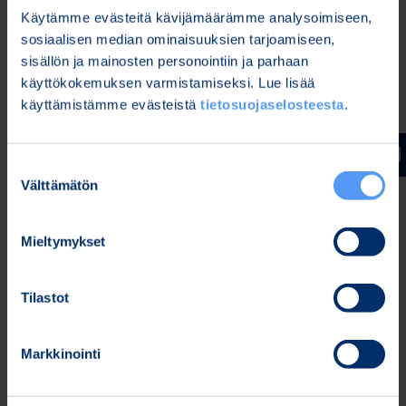
materiaalit ovat saatavilla tilaisuuden jälkeen
Käytämme evästeitä kävijämäärämme analysoimiseen,
Bittiumin IR-sivuilla osoitteessa:
sosiaalisen median ominaisuuksien tarjoamiseen,
https://www.bittium.com/investors
sisällön ja mainosten personointiin ja parhaan
käyttökokemuksen varmistamiseksi. Lue lisää
Tervetuloa!
käyttämistämme evästeistä
tietosuojaselosteesta
.
Johan Westermarck,
Toimitusjohtaja
Suostumuksen
Bittium Oyj
Välttämätön
valinta
Lisätietoja:
Mieltymykset
Karoliina Malmi
Tilastot
Viestintä- ja markkinointijohtaja
Puh. 040 344 2789
Markkinointi
Jakelu:
Keskeiset tiedotusvälineet