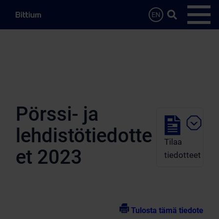
Siirry sisältöön
Hae…
EN
Avaa 
Pörssi- ja
lehdistötiedotte
Tilaa
et 2023
tiedotteet
Tulosta tämä tiedote