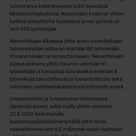
toimintansa kehittämiseksi kohti itsenäisiä
liiketoimintayksiköitä. Neuvottelut koskivat yhtiön
kaikkia tytäryhtiöitä Suomessa ja sen piirissä oli
noin 600 työntekijää.
Neuvottelujen alkaessa yhtiö arvioi suunniteltujen
toimenpiteiden johtavan enintään 80 työntekijän
irtisanomiseen tai lomauttamiseen. Neuvottelujen
lopputuloksena yhtiö irtisanoo enintään 61
työntekijää ja lomauttaa toistaiseksi enintään 8
työntekijää taloudellisista ja tuotannollisista sekä
toiminnan uudelleenjärjestelyistä johtuvista syistä.
Irtisanomisten ja lomautusten toteutuessa
täysimääräisesti, sekä muilla yhtiön aiemmin
23.8.2023 tiedottamilla
kustannussäästötoimenpiteillä yhtiö arvioi
saavuttavansa noin 6,0 miljoonan euron vuotuiset