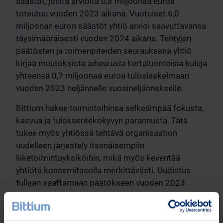
säästöt, joista arviolta 0,8 miljoonaa euroa
toteutuu vuoden 2023 aikana. Vuotuiset 6,0
miljoonan euron säästöt yhtiö arvioi saavuttavansa
täysimääräisesti vuoden 2024 aikana. Tehtyjen
päätösten ja toimenpiteiden seurauksena yhtiö
kirjaa muutoksista aiheutuvia kertaluonteisia kuluja
yhteensä 0,7 miljoonaa euroa tuloslaskelmaan
vuoden 2023 neljännelle vuosineljännekselle.
Bittium hakee toimintoihinsa selkeämpää fokusta,
kasvua ja tuloksentekokyvyn parannusta. Tätä
tukee myös yhtiössä tehtävä organisaation
uudelleen järjestely itsenäisempiin
liiketoimintayksiköihin, mikä myös keventää
yhtiötä konsernitasolla merkittävästi. Uudistus
tullaan saattamaan päätökseen vuoden 2023
aikana ja yhtiö aloittaa uuteen rakenteeseen
pohjautuvan segmenttiraportoinnin viimeistään
vuoden 2024 alusta. Kannattavuuden