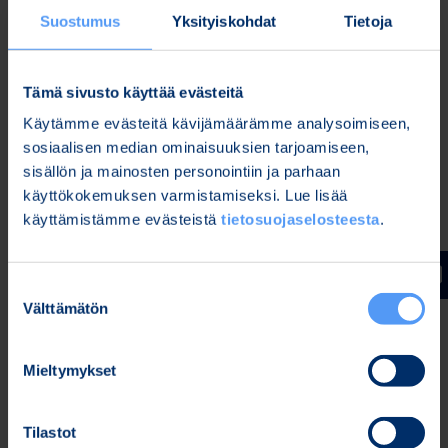
parantamiseen tähtäävät toimenpiteet tukevat
Suostumus
Yksityiskohdat
Tietoja
Bittiumin tavoitetta saavuttaa keskimäärin yli 10
prosentin vuotuinen liikevaihdon kasvu ja 10
Tämä sivusto käyttää evästeitä
prosentin liikevoittotaso, jotka yhtiö arvioi
saavuttavansa vuonna 2024 (vuoden 2023 tammi-
Käytämme evästeitä kävijämäärämme analysoimiseen,
kesäkuun puolivuosikatsaus 4.8.2023).
sosiaalisen median ominaisuuksien tarjoamiseen,
sisällön ja mainosten personointiin ja parhaan
käyttökokemuksen varmistamiseksi. Lue lisää
Oulussa, 9.10.2023
käyttämistämme evästeistä
tietosuojaselosteesta
.
Bittium Oyj
Johan Westermarck
Suostumuksen
toimitusjohtaja
Välttämätön
valinta
Lisätietoja:
Mieltymykset
Johan Westermarck
Toimitusjohtaja
Tilastot
Puh. 040 344 3507