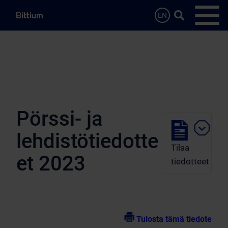
Siirry sisältöön
Hae…
EN
Avaa 
Pörssi- ja
lehdistötiedotte
Tilaa
et 2023
tiedotteet
Tulosta tämä tiedote