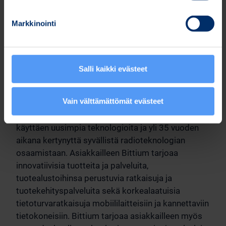
Markkinointi
Jakelu
Nasdaq Helsinki Oy
Keskeiset tiedotusvälineet
Salli kaikki evästeet
Bittium
Vain välttämättömät evästeet
Bittium on erikoistunut luotettavien ja turvallisten
viestintä- ja liitettävyysratkaisujen kehittämiseen
käyttäen uusimpia teknologioita ja yli 35 vuoden
aikana kertynyttä syvällistä radioteknologian
osaamistaan. Asiakkailleen Bittium tarjoaa
innovatiivisia tuotteita ja palveluita,
tuotealustoihinsa perustuvia ratkaisuja ja
tuotekehityspalveluita sekä korkealaatuisia
tietoturvaratkaisuja mobiililaitteisiin ja kannettaviin
tietokoneisiin. Bittium tarjoaa asiakkailleen myös