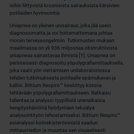
niihin liittyvistä kroonisista sairauksista kärsivien
potilaiden hyvinvointia.
Uniapnea on yleinen unisairaus, joka jää usein
diagnosoimatta ja voi hoitamattomana johtaa
moniin terveysongelmiin. Tutkimusten mukaan
maailmassa on yli 936 miljoonaa obstruktiivista
uniapneaa sairastavaa ihmistä [1]. Uniapnea on
perinteisesti diagnosoitu yöpolygrafiamittauksella,
joka vaatii yön viettämisen unilaboratoriossa
tehden tutkimuksesta potilaalle epämukavan ja
kalliin. Bittium Respiro™ keskittyy kotona
tehtävään yöpolygrafiamittaukseen. Ratkaisu
tallentaa ja analysoi tyypillisiä unenaikaisia
hengityshäiriöitä hyödyntäen tekoälyä
analysointityön tehostamiseksi. Bittium Respiro™
esianalysoi kotirekisteröinnistä saadun
mittaustiedon ja muuntaa sen visuaalisesti