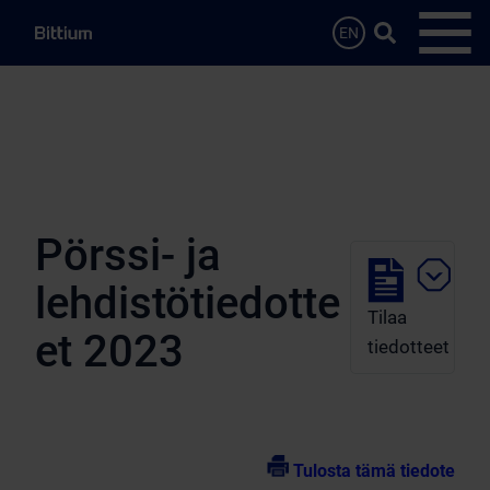
Siirry sisältöön
Hae…
EN
Avaa 
Pörssi- ja
lehdistötiedotte
Tilaa
et 2023
tiedotteet
Tulosta tämä tiedote