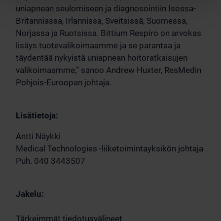
uniapnean seulomiseen ja diagnosointiin Isossa-
Britanniassa, Irlannissa, Sveitsissä, Suomessa,
Norjassa ja Ruotsissa. Bittium Respiro on arvokas
lisäys tuotevalikoimaamme ja se parantaa ja
täydentää nykyistä uniapnean hoitoratkaisujen
valikoimaamme,” sanoo Andrew Huxter, ResMedin
Pohjois-Euroopan johtaja.
Lisätietoja:
Antti Näykki
Medical Technologies -liiketoimintayksikön johtaja
Puh. 040 3443507
Jakelu:
Tärkeimmät tiedotusvälineet