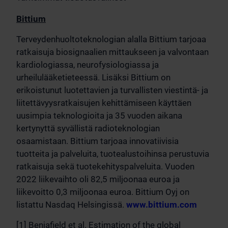
Bittium
Terveydenhuoltoteknologian alalla Bittium tarjoaa
ratkaisuja biosignaalien mittaukseen ja valvontaan
kardiologiassa, neurofysiologiassa ja
urheilulääketieteessä. Lisäksi Bittium on
erikoistunut luotettavien ja turvallisten viestintä- ja
liitettävyysratkaisujen kehittämiseen käyttäen
uusimpia teknologioita ja 35 vuoden aikana
kertynyttä syvällistä radioteknologian
osaamistaan. Bittium tarjoaa innovatiivisia
tuotteita ja palveluita, tuotealustoihinsa perustuvia
ratkaisuja sekä tuotekehityspalveluita. Vuoden
2022 liikevaihto oli 82,5 miljoonaa euroa ja
liikevoitto 0,3 miljoonaa euroa. Bittium Oyj on
listattu Nasdaq Helsingissä.
www.bittium.com
[1] Benjafield et al. Estimation of the global