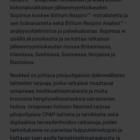
kokonaisratkaisun jälleenmyyntioikeuden.
Sopimus koskee Bittium Respiro™ -mittalaitetta ja
sen lisävarusteita sekä Bittium Respiro Analyst™ -
analyysiohjelmistoa ja palvelualustaa. Sopimus ei
sisällä yksinoikeutta ja se kattaa ratkaisun
jälleenmyyntioikeuden Isossa-Britanniassa,
Irlannissa, Sveitsissä, Suomessa, Norjassa ja
Ruotsissa.
ResMed on johtava pilvipohjaisten lääkinnällisten
laitteiden tarjoaja, jonka ratkaisut muuttavat
uniapneaa, keuhkoahtaumatautia ja muita
kroonisia hengityselinsairauksia sairastavien
hoitoa. Uniapnean hoitoon Resmed tarjoaa
pilvipohjaisia CPAP-laitteita ja tarvikkeita sekä
digitaalisia terveydenhoidon ratkaisuja, joiden
tarkoituksena on parantaa huipputeknologian ja
kattavan tuen avulla hengityselinsairauksista ja