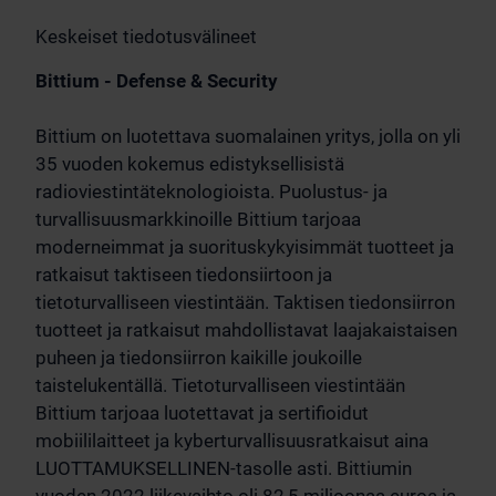
Keskeiset tiedotusvälineet
Bittium - Defense & Security
Bittium on luotettava suomalainen yritys, jolla on yli
35 vuoden kokemus edistyksellisistä
radioviestintäteknologioista. Puolustus- ja
turvallisuusmarkkinoille Bittium tarjoaa
moderneimmat ja suorituskykyisimmät tuotteet ja
ratkaisut taktiseen tiedonsiirtoon ja
tietoturvalliseen viestintään. Taktisen tiedonsiirron
tuotteet ja ratkaisut mahdollistavat laajakaistaisen
puheen ja tiedonsiirron kaikille joukoille
taistelukentällä. Tietoturvalliseen viestintään
Bittium tarjoaa luotettavat ja sertifioidut
mobiililaitteet ja kyberturvallisuusratkaisut aina
LUOTTAMUKSELLINEN-tasolle asti. Bittiumin