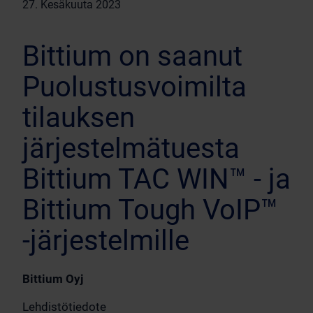
27. Kesäkuuta 2023
Bittium on saanut
Puolustusvoimilta
tilauksen
järjestelmätuesta
Bittium TAC WIN™ - ja
Bittium Tough VoIP™
-järjestelmille
Bittium Oyj
Lehdistötiedote