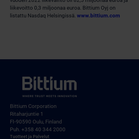
vuoden 2022 liikevaihto oli 82,5 miljoonaa euroa ja
liikevoitto 0,3 miljoonaa euroa. Bittium Oyj on
listattu Nasdaq Helsingissä.
www.bittium.com
Bittium Corporation
Ritaharjuntie 1
FI-90590 Oulu, Finland
Puh. +358 40 344 2000
Tuotteet ja Palvelut