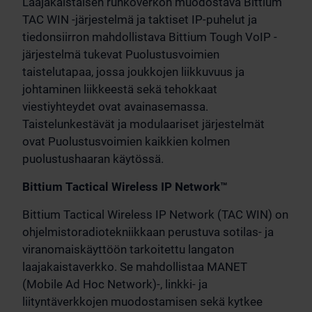
Laajakaistaisen runkoverkon muodostava Bittium
TAC WIN -järjestelmä ja taktiset IP-puhelut ja
tiedonsiirron mahdollistava Bittium Tough VoIP -
järjestelmä tukevat Puolustusvoimien
taistelutapaa, jossa joukkojen liikkuvuus ja
johtaminen liikkeestä sekä tehokkaat
viestiyhteydet ovat avainasemassa.
Taistelunkestävät ja modulaariset järjestelmät
ovat Puolustusvoimien kaikkien kolmen
puolustushaaran käytössä.
Bittium Tactical Wireless IP Network™
Bittium Tactical Wireless IP Network (TAC WIN) on
ohjelmistoradiotekniikkaan perustuva sotilas- ja
viranomaiskäyttöön tarkoitettu langaton
laajakaistaverkko. Se mahdollistaa MANET
(Mobile Ad Hoc Network)-, linkki- ja
liityntäverkkojen muodostamisen sekä kytkee