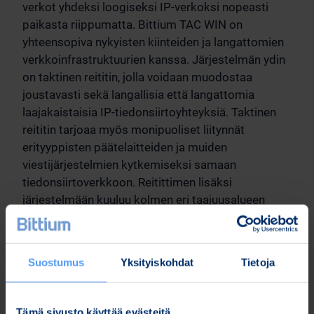
verkot yhdeksi loogiseksi IP-verkoksi nopeasti
paikasta riippumatta. Bittium TAC WIN on
yhteensopiva nykyisten kiinteiden ja langattomien
verkkoinfrastruktuurien kanssa. Järjestelmän ydin
on taktinen reititin, jolla voidaan muodostaa
joustavasti sekä langallisia että langattomia
laajakaistaisia IP-tiedonsiirtoyhteyksiä. Taktinen
reititin tarjoaa myös monipuoliset liitynnät
erityyppisten päätelaitteiden ja muiden
viestijärjestelmien kytkemiseksi samaan
tiedonsiirtoverkkoon. Reitittimen lisäksi
järjestelmään kuuluu kolmen eri taajuusalueen
radioyksikköjä, joilla muodostetaan tilanteen
mukaan optimoituja verkkorakenteita erilaisiin
viestintätarpeisiin. Kaikki järjestelmän tuotteet on
Suostumus
Yksityiskohdat
Tietoja
suunniteltu vaativiin kenttäolosuhteisiin ja
järjestelmän käyttöönotto on automaattisten
toimintojen ansiosta nopeaa.
Tämä sivusto käyttää evästeitä