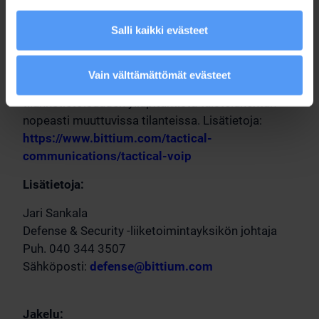
joka mukautuu nopeasti verkon rakenteen
Salli kaikki evästeet
muutoksiin ja yhdistää sekä kiinteiden että
taktisten langattomien tietoverkkojen käyttäjät
samaan puhepalveluverkkoon. Tämä parantaa
Vain välttämättömät evästeet
merkittävästi joukkojen johtamista ja
tilannetietoisuuden ylläpitämistä taistelukentän
nopeasti muuttuvissa tilanteissa. Lisätietoja:
https://www.bittium.com/tactical-
communications/tactical-voip
Lisätietoja:
Jari Sankala
Defense & Security -liiketoimintayksikön johtaja
Puh. 040 344 3507
Sähköposti:
defense@bittium.com
Jakelu: