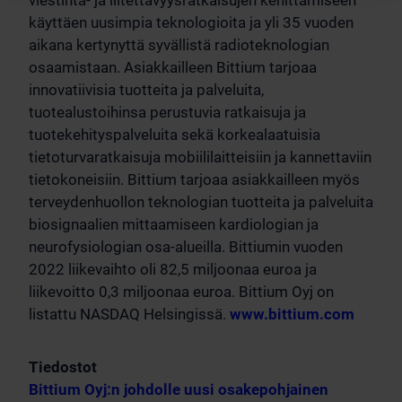
viestintä- ja liitettävyysratkaisujen kehittämiseen
käyttäen uusimpia teknologioita ja yli 35 vuoden
aikana kertynyttä syvällistä radioteknologian
osaamistaan. Asiakkailleen Bittium tarjoaa
innovatiivisia tuotteita ja palveluita,
tuotealustoihinsa perustuvia ratkaisuja ja
tuotekehityspalveluita sekä korkealaatuisia
tietoturvaratkaisuja mobiililaitteisiin ja kannettaviin
tietokoneisiin. Bittium tarjoaa asiakkailleen myös
terveydenhuollon teknologian tuotteita ja palveluita
biosignaalien mittaamiseen kardiologian ja
neurofysiologian osa-alueilla. Bittiumin vuoden
2022 liikevaihto oli 82,5 miljoonaa euroa ja
liikevoitto 0,3 miljoonaa euroa. Bittium Oyj on
listattu NASDAQ Helsingissä.
www.bittium.com
Tiedostot
Bittium Oyj:n johdolle uusi osakepohjainen