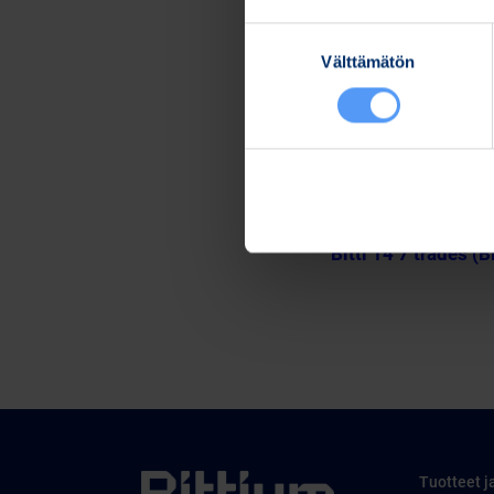
Lisätietoja:
Suostumuksen
Kari Jokela
Välttämätön
valinta
Lakiasiainjohtaja
Puh. 040 344 5258
www.bittium.com
Tiedostot
Release (wkr0006.
Bitti 14 7 trades (B
Tuotteet j