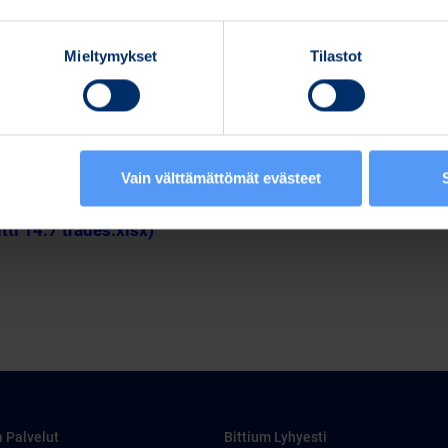
Mieltymykset
Tilastot
Vain välttämättömät evästeet
pdf)
itti 14.7 trades.xlsx)
a Palvelut
Bittium Lyhyesti