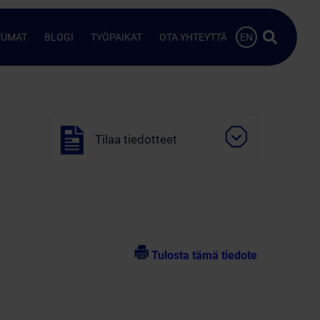
Hae…
TUMAT
BLOGI
TYÖPAIKAT
OTA YHTEYTTÄ
EN
Tilaa tiedotteet
Tulosta tämä tiedote