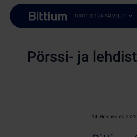
Siirry sisältöön
TUOTTEET JA PALVELUT
Avaa alavalikko
Sulje alavalikko
Pörssi- ja lehdis
14. Heinäkuuta 2023