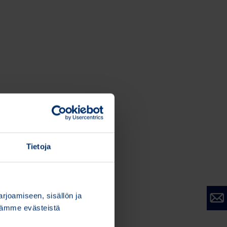
Tietoja
joamiseen, sisällön ja
stämme evästeistä