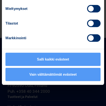
Bitti 24 8 trades (Bitti 24.8 trades.xlsx)
Mieltymykset
Tilastot
Markkinointi
Salli kaikki evästeet
Bittium Corporation
Vain välttämättömät evästeet
Ritaharjuntie 1
FI-90590 Oulu, Finland
Puh. +358 40 344 2000
Tuotteet ja Palvelut