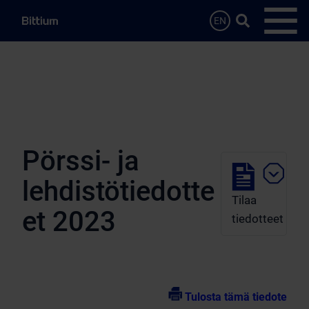
Siirry sisältöön
Hae…
EN
Avaa 
Pörssi- ja
lehdistötiedotte
Tilaa
et 2023
tiedotteet
Tulosta tämä tiedote