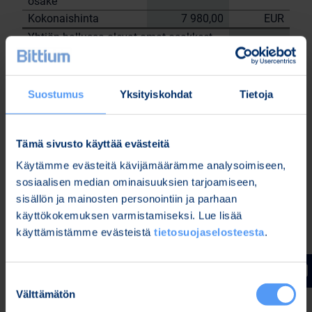
osake
Kokonaishinta
7 980,00
EUR
Yhtiön hallussa olevat omat osakkeet
24.8.2023
tehtyjen kauppojen jälkeen: 154 731
kpl.
Suostumus
Yksityiskohdat
Tietoja
Bittium Oyj:n puolesta
Nordea Pankki Oyj
Sami
Tämä sivusto käyttää evästeitä
Janne Sarvikivi
Huttunen
Käytämme evästeitä kävijämäärämme analysoimiseen,
Lisätietoja:
sosiaalisen median ominaisuuksien tarjoamiseen,
Kari Jokela
sisällön ja mainosten personointiin ja parhaan
Lakiasiainjohtaja
käyttökokemuksen varmistamiseksi. Lue lisää
Puh. 040 344 5258
käyttämistämme evästeistä
tietosuojaselosteesta
.
www.bittium.com
Suostumuksen
Tiedostot
Välttämätön
valinta
Release (wkr0006.pdf)