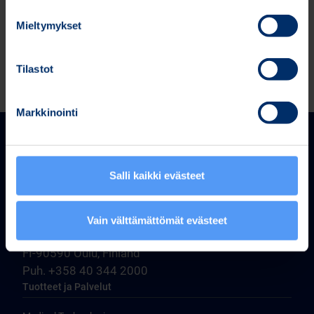
Bitti 26 7 trades (Bitti 26.7 trades.xlsx)
Mieltymykset
Tilastot
Markkinointi
Salli kaikki evästeet
Bittium Corporation
Vain välttämättömät evästeet
Ritaharjuntie 1
FI-90590 Oulu, Finland
Puh. +358 40 344 2000
Tuotteet ja Palvelut