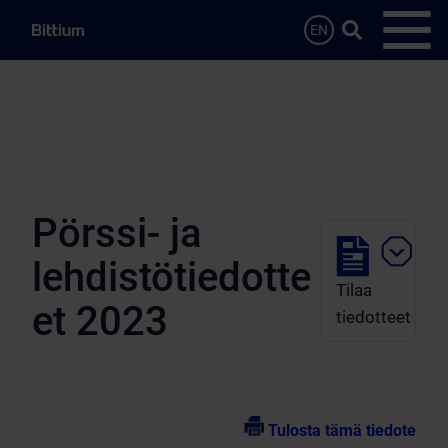
Siirry sisältöön
Hae…
EN
Avaa 
Pörssi- ja
lehdistötiedotte
Tilaa
et 2023
tiedotteet
Tulosta tämä tiedote