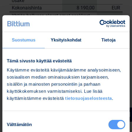
osake
Kokonaishinta
8 190,00
EUR
Yhtiön hallussa olevat omat osakkeet
26.7.2023
tehtyjen kauppojen jälkeen: 108 472
kpl.
Suostumus
Yksityiskohdat
Tietoja
Bittium Oyj:n puolesta
Nordea Pankki Oyj
Sami
Tämä sivusto käyttää evästeitä
Janne Sarvikivi
Huttunen
Käytämme evästeitä kävijämäärämme analysoimiseen,
Lisätietoja:
sosiaalisen median ominaisuuksien tarjoamiseen,
Kari Jokela
sisällön ja mainosten personointiin ja parhaan
Lakiasiainjohtaja
käyttökokemuksen varmistamiseksi. Lue lisää
Puh. 040 344 5258
käyttämistämme evästeistä
tietosuojaselosteesta
.
www.bittium.com
Suostumuksen
Tiedostot
Välttämätön
valinta
Release (wkr0006.pdf)