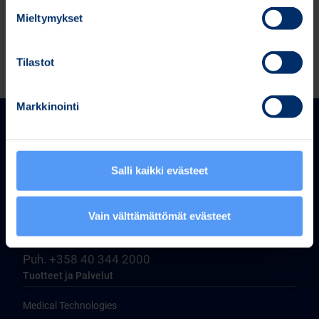
Mieltymykset
Tilastot
Markkinointi
Salli kaikki evästeet
Bittium Corporation
Vain välttämättömät evästeet
Ritaharjuntie 1
FI-90590 Oulu, Finland
Puh. +358 40 344 2000
Tuotteet ja Palvelut
Medical Technologies