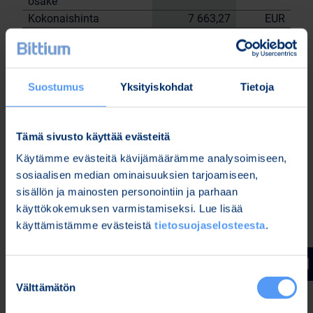
osake
Kokonaishinta
7 663,27
EUR
Yhtiön hallussa olevat omat osakkeet
1.8.2023
tehtyjen kauppojen jälkeen: 116 072 kpl.
Suostumus
Yksityiskohdat
Tietoja
Bittium Oyj:n puolesta
Nordea Pankki Oyj
Sami
Janne Sarvikivi
Tämä sivusto käyttää evästeitä
Huttunen
Käytämme evästeitä kävijämäärämme analysoimiseen,
Lisätietoja:
sosiaalisen median ominaisuuksien tarjoamiseen,
Kari Jokela
sisällön ja mainosten personointiin ja parhaan
Lakiasiainjohtaja
käyttökokemuksen varmistamiseksi. Lue lisää
Puh. 040 344 5258
käyttämistämme evästeistä
tietosuojaselosteesta
.
www.bittium.com
Suostumuksen
Tiedostot
Välttämätön
valinta
Release (wkr0006.pdf)
Bitti 1 8 trades (Bitti 1.8 trades.xlsx)