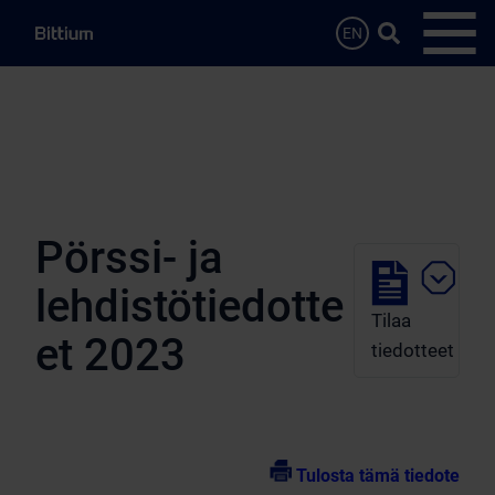
Siirry sisältöön
Hae…
EN
Avaa 
Pörssi- ja
lehdistötiedotte
Tilaa
et 2023
tiedotteet
Tulosta tämä tiedote