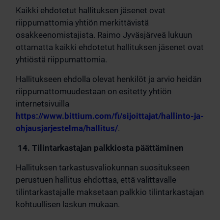
Kaikki ehdotetut hallituksen jäsenet ovat
riippumattomia yhtiön merkittävistä
osakkeenomistajista. Raimo Jyväsjärveä lukuun
ottamatta kaikki ehdotetut hallituksen jäsenet ovat
yhtiöstä riippumattomia.
Hallitukseen ehdolla olevat henkilöt ja arvio heidän
riippumattomuudestaan on esitetty yhtiön
internetsivuilla
https://www.bittium.com/fi/sijoittajat/hallinto-ja-
ohjausjarjestelma/hallitus/
.
14. Tilintarkastajan palkkiosta päättäminen
Hallituksen tarkastusvaliokunnan suositukseen
perustuen hallitus ehdottaa, että valittavalle
tilintarkastajalle maksetaan palkkio tilintarkastajan
kohtuullisen laskun mukaan.