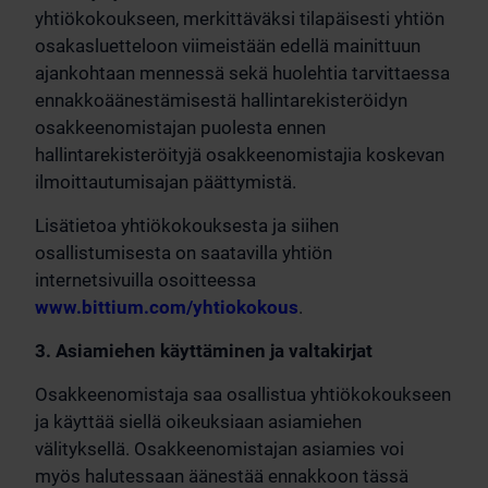
yhtiökokoukseen, merkittäväksi tilapäisesti yhtiön
osakasluetteloon viimeistään edellä mainittuun
ajankohtaan mennessä sekä huolehtia tarvittaessa
ennakkoäänestämisestä hallintarekisteröidyn
osakkeenomistajan puolesta ennen
hallintarekisteröityjä osakkeenomistajia koskevan
ilmoittautumisajan päättymistä.
Lisätietoa yhtiökokouksesta ja siihen
osallistumisesta on saatavilla yhtiön
internetsivuilla osoitteessa
www.bittium.com/yhtiokokous
.
3. Asiamiehen käyttäminen ja valtakirjat
Osakkeenomistaja saa osallistua yhtiökokoukseen
ja käyttää siellä oikeuksiaan asiamiehen
välityksellä. Osakkeenomistajan asiamies voi
myös halutessaan äänestää ennakkoon tässä