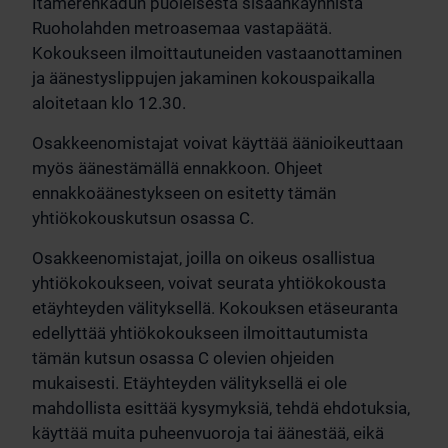
Itämerenkadun puoleisesta sisäänkäynnistä
Ruoholahden metroasemaa vastapäätä.
Kokoukseen ilmoittautuneiden vastaanottaminen
ja äänestyslippujen jakaminen kokouspaikalla
aloitetaan klo 12.30.
Osakkeenomistajat voivat käyttää äänioikeuttaan
myös äänestämällä ennakkoon. Ohjeet
ennakkoäänestykseen on esitetty tämän
yhtiökokouskutsun osassa C.
Osakkeenomistajat, joilla on oikeus osallistua
yhtiökokoukseen, voivat seurata yhtiökokousta
etäyhteyden välityksellä. Kokouksen etäseuranta
edellyttää yhtiökokoukseen ilmoittautumista
tämän kutsun osassa C olevien ohjeiden
mukaisesti. Etäyhteyden välityksellä ei ole
mahdollista esittää kysymyksiä, tehdä ehdotuksia,
käyttää muita puheenvuoroja tai äänestää, eikä