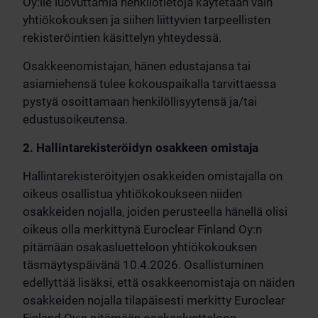
Oy:lle luovuttamia henkilötietoja käytetään vain
yhtiökokouksen ja siihen liittyvien tarpeellisten
rekisteröintien käsittelyn yhteydessä.
Osakkeenomistajan, hänen edustajansa tai
asiamiehensä tulee kokouspaikalla tarvittaessa
pystyä osoittamaan henkilöllisyytensä ja/tai
edustusoikeutensa.
2. Hallintarekisteröidyn osakkeen omistaja
Hallintarekisteröityjen osakkeiden omistajalla on
oikeus osallistua yhtiökokoukseen niiden
osakkeiden nojalla, joiden perusteella hänellä olisi
oikeus olla merkittynä Euroclear Finland Oy:n
pitämään osakasluetteloon yhtiökokouksen
täsmäytyspäivänä 10.4.2026. Osallistuminen
edellyttää lisäksi, että osakkeenomistaja on näiden
osakkeiden nojalla tilapäisesti merkitty Euroclear