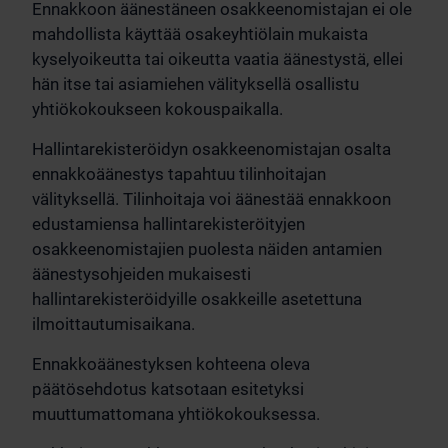
Ennakkoon äänestäneen osakkeenomistajan ei ole
mahdollista käyttää osakeyhtiölain mukaista
kyselyoikeutta tai oikeutta vaatia äänestystä, ellei
hän itse tai asiamiehen välityksellä osallistu
yhtiökokoukseen kokouspaikalla.
Hallintarekisteröidyn osakkeenomistajan osalta
ennakkoäänestys tapahtuu tilinhoitajan
välityksellä. Tilinhoitaja voi äänestää ennakkoon
edustamiensa hallintarekisteröityjen
osakkeenomistajien puolesta näiden antamien
äänestysohjeiden mukaisesti
hallintarekisteröidyille osakkeille asetettuna
ilmoittautumisaikana.
Ennakkoäänestyksen kohteena oleva
päätösehdotus katsotaan esitetyksi
muuttumattomana yhtiökokouksessa.