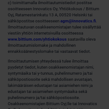
c) toimittamalla ilmoittautumistiedot postitse
osoitteeseen Innovatics Oy, Yhtiökokous / Bittium
Oyj, Ratamestarinkatu 13 A, 00520 Helsinki tai
sähköpostitse osoitteeseen
agm@innovatics.fi
.
Ilmoittautuvan osakkeenomistajan tulee sisällyttää
viestiin yhtiön internetsivuilla osoitteessa
www.bittium.com/yhtiokokous
saatavilla oleva
ilmoittautumislomake ja mahdollinen
ennakkoäänestyslomake tai vastaavat tiedot.
Ilmoittautumisen yhteydessä tulee ilmoittaa
pyydetyt tiedot, kuten osakkeenomistajan nimi,
syntymäaika tai y-tunnus, puhelinnumero ja/tai
sähköpostiosoite sekä mahdollisen avustajan,
lakimääräisen edustajan tai asiamiehen nimi ja
edustajan tai asiamiehen syntymäaika sekä
puhelinnumero ja/tai sähköpostiosoite.
Osakkeenomistajien Bittium Oyj:lle tai Innovatics