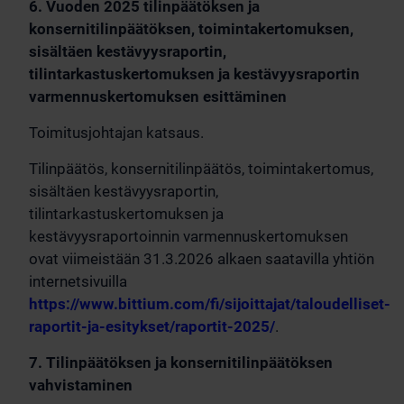
6. Vuoden 2025 tilinpäätöksen ja
konsernitilinpäätöksen, toimintakertomuksen,
sisältäen kestävyysraportin,
tilintarkastuskertomuksen ja kestävyysraportin
varmennuskertomuksen esittäminen
Toimitusjohtajan katsaus.
Tilinpäätös, konsernitilinpäätös, toimintakertomus,
sisältäen kestävyysraportin,
tilintarkastuskertomuksen ja
kestävyysraportoinnin varmennuskertomuksen
ovat viimeistään 31.3.2026 alkaen saatavilla yhtiön
internetsivuilla
https://www.bittium.com/fi/sijoittajat/taloudelliset-
raportit-ja-esitykset/raportit-2025/
.
7. Tilinpäätöksen ja konsernitilinpäätöksen
vahvistaminen