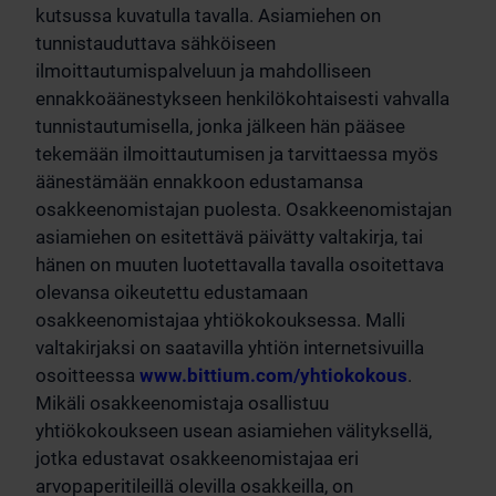
kutsussa kuvatulla tavalla. Asiamiehen on
tunnistauduttava sähköiseen
ilmoittautumispalveluun ja mahdolliseen
ennakkoäänestykseen henkilökohtaisesti vahvalla
tunnistautumisella, jonka jälkeen hän pääsee
tekemään ilmoittautumisen ja tarvittaessa myös
äänestämään ennakkoon edustamansa
osakkeenomistajan puolesta. Osakkeenomistajan
asiamiehen on esitettävä päivätty valtakirja, tai
hänen on muuten luotettavalla tavalla osoitettava
olevansa oikeutettu edustamaan
osakkeenomistajaa yhtiökokouksessa. Malli
valtakirjaksi on saatavilla yhtiön internetsivuilla
osoitteessa
www.bittium.com/yhtiokokous
.
Mikäli osakkeenomistaja osallistuu
yhtiökokoukseen usean asiamiehen välityksellä,
jotka edustavat osakkeenomistajaa eri
arvopaperitileillä olevilla osakkeilla, on