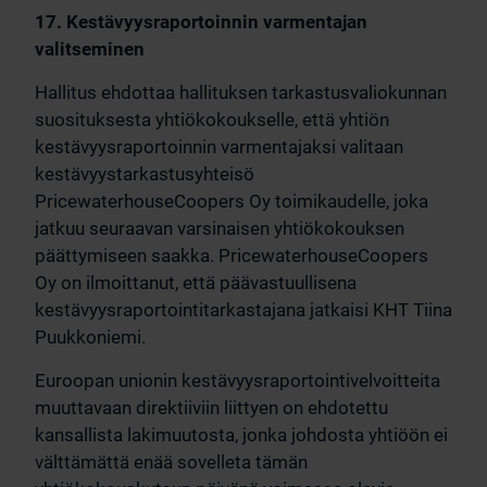
17. Kestävyysraportoinnin varmentajan
valitseminen
Hallitus ehdottaa hallituksen tarkastusvaliokunnan
suosituksesta yhtiökokoukselle, että yhtiön
kestävyysraportoinnin varmentajaksi valitaan
kestävyystarkastusyhteisö
PricewaterhouseCoopers Oy toimikaudelle, joka
jatkuu seuraavan varsinaisen yhtiökokouksen
päättymiseen saakka. PricewaterhouseCoopers
Oy on ilmoittanut, että päävastuullisena
kestävyysraportointitarkastajana jatkaisi KHT Tiina
Puukkoniemi.
Euroopan unionin kestävyysraportointivelvoitteita
muuttavaan direktiiviin liittyen on ehdotettu
kansallista lakimuutosta, jonka johdosta yhtiöön ei
välttämättä enää sovelleta tämän