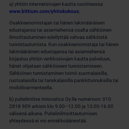
a) yhtiön internetsivujen kautta osoitteessa
www.bittium.com/yhtiokokous
;
Osakkeenomistajan tai hänen lakimääräisen
edustajansa tai asiamiehensä osalta sähköinen
ilmoittautuminen edellyttää vahvaa sähköistä
tunnistautumista. Kun osakkeenomistaja tai hänen
lakimääräinen edustajansa tai asiamiehensä
kirjautuu yhtiön verkkosivujen kautta palveluun,
hänet ohjataan sähköiseen tunnistamiseen.
Sähköinen tunnistaminen toimii suomalaisilla,
ruotsalaisilla tai tanskalaisilla pankkitunnuksilla tai
mobiilivarmenteella.
b) puhelimitse Innovatics Oy:lle numeroon: 010
2818 909 arkisin klo 9.00–12.00 ja 13.00-16.00
välisenä aikana. Puhelinilmoittautumisen
yhteydessä ei voi ennakkoäänestää.