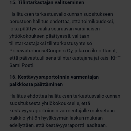
15. Tilintarkastajan valitseminen
Hallituksen tarkastusvaliokunnan suositukseen
perustuen hallitus ehdottaa, että toimikaudeksi,
joka päättyy vaalia seuraavan varsinaisen
yhtiökokouksen päättyessä, valitaan
tilintarkastajaksi tilintarkastusyhteisö
PricewaterhouseCoopers Oy, joka on ilmoittanut,
että päävastuullisena tilintarkastajana jatkaisi KHT
Sami Posti.
16. Kestävyysraportoinnin varmentajan
palkkiosta päättäminen
Hallitus ehdottaa hallituksen tarkastusvaliokunnan
suosituksesta yhtiökokoukselle, että
kestävyysraportoinnin varmentajalle maksetaan
palkkio yhtiön hyväksymän laskun mukaan
edellyttäen, että kestävyysraportti laaditaan.