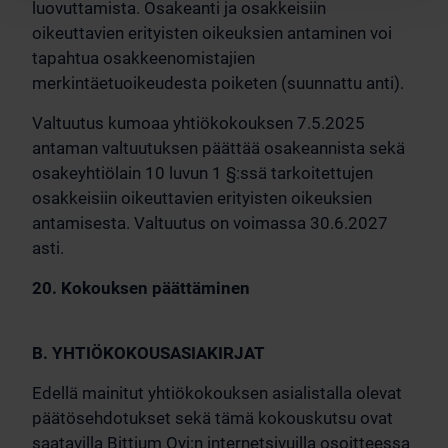
luovuttamista. Osakeanti ja osakkeisiin
oikeuttavien erityisten oikeuksien antaminen voi
tapahtua osakkeenomistajien
merkintäetuoikeudesta poiketen (suunnattu anti).
Valtuutus kumoaa yhtiökokouksen 7.5.2025
antaman valtuutuksen päättää osakeannista sekä
osakeyhtiölain 10 luvun 1 §:ssä tarkoitettujen
osakkeisiin oikeuttavien erityisten oikeuksien
antamisesta. Valtuutus on voimassa 30.6.2027
asti.
20. Kokouksen päättäminen
B. YHTIÖKOKOUSASIAKIRJAT
Edellä mainitut yhtiökokouksen asialistalla olevat
päätösehdotukset sekä tämä kokouskutsu ovat
saatavilla Bittium Oyj:n internetsivuilla osoitteessa