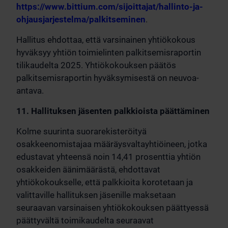
https://www.bittium.com/sijoittajat/hallinto-ja-
ohjausjarjestelma/palkitseminen
.
Hallitus ehdottaa, että varsinainen yhtiökokous
hyväksyy yhtiön toimielinten palkitsemisraportin
tilikaudelta 2025. Yhtiökokouksen päätös
palkitsemisraportin hyväksymisestä on neuvoa-
antava.
11. Hallituksen jäsenten palkkioista päättäminen
Kolme suurinta suorarekisteröityä
osakkeenomistajaa määräysvaltayhtiöineen, jotka
edustavat yhteensä noin 14,41 prosenttia yhtiön
osakkeiden äänimäärästä, ehdottavat
yhtiökokoukselle, että palkkioita korotetaan ja
valittaville hallituksen jäsenille maksetaan
seuraavan varsinaisen yhtiökokouksen päättyessä
päättyvältä toimikaudelta seuraavat