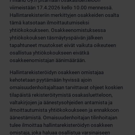
Finland Oy:n pitämään osakasluetteloon
viimeistään 17.4.2026 kello 10.00 mennessä.
Hallintarekisteriin merkittyjen osakkeiden osalta
tämä katsotaan ilmoittautumiseksi
yhtiökokoukseen. Osakkeenomistuksessa
yhtiökokouksen täsmäytyspäivän jälkeen
tapahtuneet muutokset eivät vaikuta oikeuteen
osallistua yhtiökokoukseen eivätkä
osakkeenomistajan äänimäärään.
Hallintarekisteröidyn osakkeen omistajaa
kehotetaan pyytämään hyvissä ajoin
omaisuudenhoitajaltaan tarvittavat ohjeet koskien
tilapäistä rekisteröitymistä osakasluetteloon,
valtakirjojen ja äänestysohjeiden antamista ja
ilmoittautumista yhtiökokoukseen ja ennakkoon
äänestämistä. Omaisuudenhoitajan tilinhoitajan
tulee ilmoittaa hallintarekisteröidyn osakkeen
omistaja, joka haluaa osallistua varsinaiseen