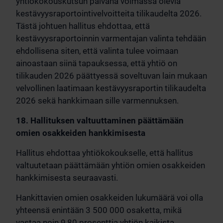
yhtiökokouskutsun päivänä voimassa olevia
kestävyysraportointivelvoitteita tilikaudelta 2026.
Tästä johtuen hallitus ehdottaa, että
kestävyysraportoinnin varmentajan valinta tehdään
ehdollisena siten, että valinta tulee voimaan
ainoastaan siinä tapauksessa, että yhtiö on
tilikauden 2026 päättyessä soveltuvan lain mukaan
velvollinen laatimaan kestävyysraportin tilikaudelta
2026 sekä hankkimaan sille varmennuksen.
18. Hallituksen valtuuttaminen päättämään
omien osakkeiden hankkimisesta
Hallitus ehdottaa yhtiökokoukselle, että hallitus
valtuutetaan päättämään yhtiön omien osakkeiden
hankkimisesta seuraavasti.
Hankittavien omien osakkeiden lukumäärä voi olla
yhteensä enintään 3 500 000 osaketta, mikä
vastaa noin 9,80 prosenttia yhtiön kaikista