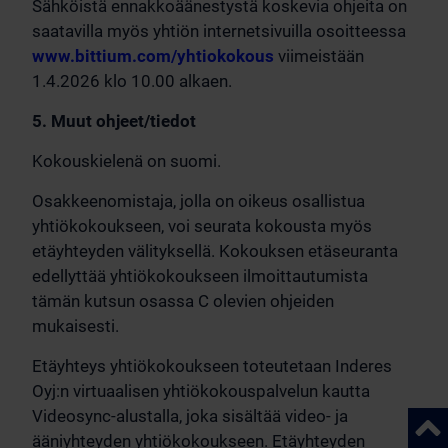
Sähköistä ennakkoäänestystä koskevia ohjeita on
saatavilla myös yhtiön internetsivuilla osoitteessa
www.bittium.com/yhtiokokous
viimeistään
1.4.2026 klo 10.00 alkaen.
5. Muut ohjeet/tiedot
Kokouskielenä on suomi.
Osakkeenomistaja, jolla on oikeus osallistua
yhtiökokoukseen, voi seurata kokousta myös
etäyhteyden välityksellä. Kokouksen etäseuranta
edellyttää yhtiökokoukseen ilmoittautumista
tämän kutsun osassa C olevien ohjeiden
mukaisesti.
Etäyhteys yhtiökokoukseen toteutetaan Inderes
Oyj:n virtuaalisen yhtiökokouspalvelun kautta
Videosync-alustalla, joka sisältää video- ja
Takai
ääniyhteyden yhtiökokoukseen. Etäyhteyden