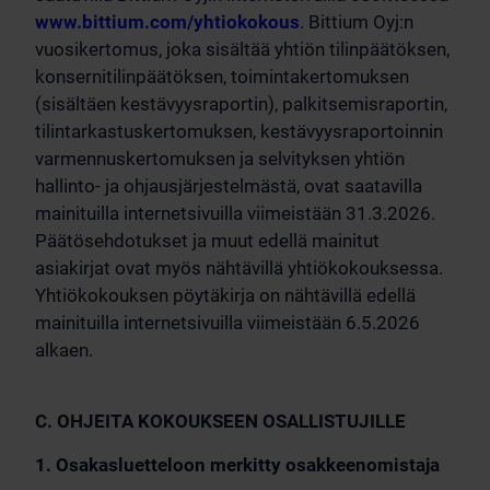
www.bittium.com/yhtiokokous
. Bittium Oyj:n
vuosikertomus, joka sisältää yhtiön tilinpäätöksen,
konsernitilinpäätöksen, toimintakertomuksen
(sisältäen kestävyysraportin), palkitsemisraportin,
tilintarkastuskertomuksen, kestävyysraportoinnin
varmennuskertomuksen ja selvityksen yhtiön
hallinto- ja ohjausjärjestelmästä, ovat saatavilla
mainituilla internetsivuilla viimeistään 31.3.2026.
Päätösehdotukset ja muut edellä mainitut
asiakirjat ovat myös nähtävillä yhtiökokouksessa.
Yhtiökokouksen pöytäkirja on nähtävillä edellä
mainituilla internetsivuilla viimeistään 6.5.2026
alkaen.
C. OHJEITA KOKOUKSEEN OSALLISTUJILLE
1. Osakasluetteloon merkitty osakkeenomistaja