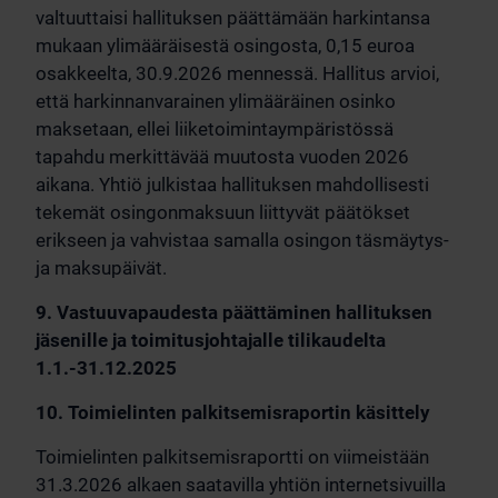
valtuuttaisi hallituksen päättämään harkintansa
mukaan ylimääräisestä osingosta, 0,15 euroa
osakkeelta, 30.9.2026 mennessä. Hallitus arvioi,
että harkinnanvarainen ylimääräinen osinko
maksetaan, ellei liiketoimintaympäristössä
tapahdu merkittävää muutosta vuoden 2026
aikana. Yhtiö julkistaa hallituksen mahdollisesti
tekemät osingonmaksuun liittyvät päätökset
erikseen ja vahvistaa samalla osingon täsmäytys-
ja maksupäivät.
9. Vastuuvapaudesta päättäminen hallituksen
jäsenille ja toimitusjohtajalle tilikaudelta
1.1.-31.12.2025
10. Toimielinten palkitsemisraportin käsittely
Toimielinten palkitsemisraportti on viimeistään
31.3.2026 alkaen saatavilla yhtiön internetsivuilla