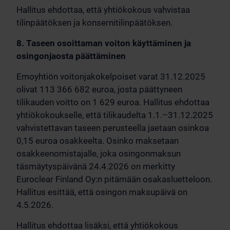
Hallitus ehdottaa, että yhtiökokous vahvistaa
tilinpäätöksen ja konsernitilinpäätöksen.
8. Taseen osoittaman voiton käyttäminen ja
osingonjaosta päättäminen
Emoyhtiön voitonjakokelpoiset varat 31.12.2025
olivat 113 366 682 euroa, josta päättyneen
tilikauden voitto on 1 629 euroa. Hallitus ehdottaa
yhtiökokoukselle, että tilikaudelta 1.1.–31.12.2025
vahvistettavan taseen perusteella jaetaan osinkoa
0,15 euroa osakkeelta. Osinko maksetaan
osakkeenomistajalle, joka osingonmaksun
täsmäytyspäivänä 24.4.2026 on merkitty
Euroclear Finland Oy:n pitämään osakasluetteloon.
Hallitus esittää, että osingon maksupäivä on
4.5.2026.
Hallitus ehdottaa lisäksi, että yhtiökokous