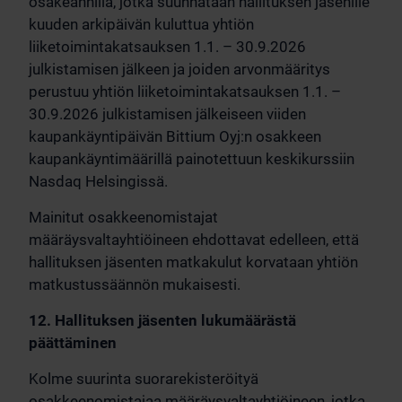
osakeannilla, jotka suunnataan hallituksen jäsenille
kuuden arkipäivän kuluttua yhtiön
liiketoimintakatsauksen 1.1. – 30.9.2026
julkistamisen jälkeen ja joiden arvonmääritys
perustuu yhtiön liiketoimintakatsauksen 1.1. –
30.9.2026 julkistamisen jälkeiseen viiden
kaupankäyntipäivän Bittium Oyj:n osakkeen
kaupankäyntimäärillä painotettuun keskikurssiin
Nasdaq Helsingissä.
Mainitut osakkeenomistajat
määräysvaltayhtiöineen ehdottavat edelleen, että
hallituksen jäsenten matkakulut korvataan yhtiön
matkustussäännön mukaisesti.
12. Hallituksen jäsenten lukumäärästä
päättäminen
Kolme suurinta suorarekisteröityä
osakkeenomistajaa määräysvaltayhtiöineen, jotka