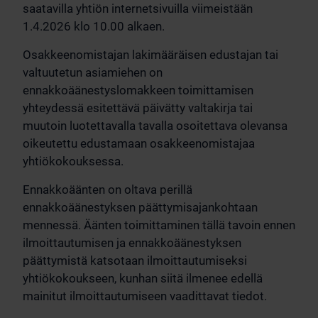
saatavilla yhtiön internetsivuilla viimeistään
1.4.2026 klo 10.00 alkaen.
Osakkeenomistajan lakimääräisen edustajan tai
valtuutetun asiamiehen on
ennakkoäänestyslomakkeen toimittamisen
yhteydessä esitettävä päivätty valtakirja tai
muutoin luotettavalla tavalla osoitettava olevansa
oikeutettu edustamaan osakkeenomistajaa
yhtiökokouksessa.
Ennakkoäänten on oltava perillä
ennakkoäänestyksen päättymisajankohtaan
mennessä. Äänten toimittaminen tällä tavoin ennen
ilmoittautumisen ja ennakkoäänestyksen
päättymistä katsotaan ilmoittautumiseksi
yhtiökokoukseen, kunhan siitä ilmenee edellä
mainitut ilmoittautumiseen vaadittavat tiedot.