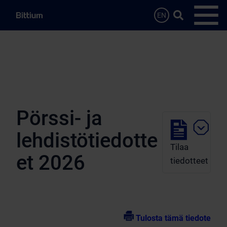
Siirry sisältöön
Hae…
EN
Avaa 
Pörssi- ja
lehdistötiedotte
Tilaa
et 2026
tiedotteet
Tulosta tämä tiedote