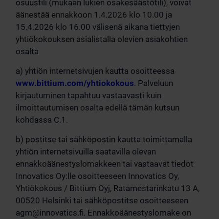
osuustili (mukaan lukien osakesäästötili), voivat
äänestää ennakkoon 1.4.2026 klo 10.00 ja
15.4.2026 klo 16.00 välisenä aikana tiettyjen
yhtiökokouksen asialistalla olevien asiakohtien
osalta
a) yhtiön internetsivujen kautta osoitteessa
www.bittium.com/yhtiokokous
. Palveluun
kirjautuminen tapahtuu vastaavasti kuin
ilmoittautumisen osalta edellä tämän kutsun
kohdassa C.1.
b) postitse tai sähköpostin kautta toimittamalla
yhtiön internetsivuilla saatavilla olevan
ennakkoäänestyslomakkeen tai vastaavat tiedot
Innovatics Oy:lle osoitteeseen Innovatics Oy,
Yhtiökokous / Bittium Oyj, Ratamestarinkatu 13 A,
00520 Helsinki tai sähköpostitse osoitteeseen
agm@innovatics.fi
. Ennakkoäänestyslomake on