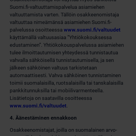
Suomi.fi-valtuuttamispalvelua asiamiehen
valtuuttamista varten. Tällöin osakkeenomistaja
valtuuttaa nimeämänsä asiamiehen Suomi.fi-
palvelussa osoitteessa
www.suomi.fi/valtuudet
käyttämällä valtuusasiaa ”Yhtiökokouksessa
edustaminen”. Yhtiökokouspalvelussa asiamiehen
tulee ilmoittautumisen yhteydessä tunnistautua
vahvalla sähköisellä tunnistautumisella, ja sen
jälkeen sähköinen valtuus tarkistetaan
automaattisesti. Vahva sähköinen tunnistaminen
toimii suomalaisilla, ruotsalaisilla tai tanskalaisilla
pankkitunnuksilla tai mobiilivarmenteella.
Lisätietoja on saatavilla osoitteessa
www.suomi.fi/valtuudet
.
4. Äänestäminen ennakkoon
Osakkeenomistajat, joilla on suomalainen arvo-