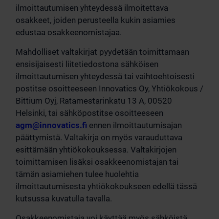
ilmoittautumisen yhteydessä ilmoitettava
osakkeet, joiden perusteella kukin asiamies
edustaa osakkeenomistajaa.
Mahdolliset valtakirjat pyydetään toimittamaan
ensisijaisesti liitetiedostona sähköisen
ilmoittautumisen yhteydessä tai vaihtoehtoisesti
postitse osoitteeseen Innovatics Oy, Yhtiökokous /
Bittium Oyj, Ratamestarinkatu 13 A, 00520
Helsinki, tai sähköpostitse osoitteeseen
agm@innovatics.fi
ennen ilmoittautumisajan
päättymistä. Valtakirja on myös varauduttava
esittämään yhtiökokouksessa. Valtakirjojen
toimittamisen lisäksi osakkeenomistajan tai
tämän asiamiehen tulee huolehtia
ilmoittautumisesta yhtiökokoukseen edellä tässä
kutsussa kuvatulla tavalla.
Osakkeenomistaja voi käyttää myös sähköistä