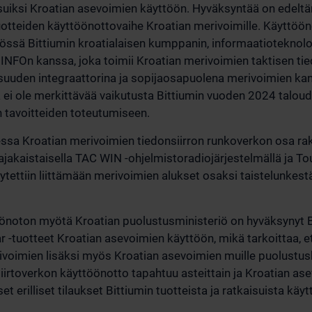
aisuiksi Kroatian asevoimien käyttöön. Hyväksyntää on edel
otteiden käyttöönottovaihe Kroatian merivoimille. Käyttöö
työssä Bittiumin kroatialaisen kumppanin, informaatioteknolo
e INFOn kanssa, joka toimii Kroatian merivoimien taktisen tie
uuden integraattorina ja sopijaosapuolena merivoimien kan
illa ei ole merkittävää vaikutusta Bittiumin vuoden 2024 talo
in tavoitteiden toteutumiseen.
ssa Kroatian merivoimien tiedonsiirron runkoverkon osa rak
aajakaistaisella TAC WIN -ohjelmistoradiojärjestelmällä ja T
ytettiin liittämään merivoimien alukset osaksi taistelunkest
önoton myötä Kroatian puolustusministeriö on hyväksynyt 
 -tuotteet Kroatian asevoimien käyttöön, mikä tarkoittaa, et
ivoimien lisäksi myös Kroatian asevoimien muille puolustush
irtoverkon käyttöönotto tapahtuu asteittain ja Kroatian as
 erilliset tilaukset Bittiumin tuotteista ja ratkaisuista kä