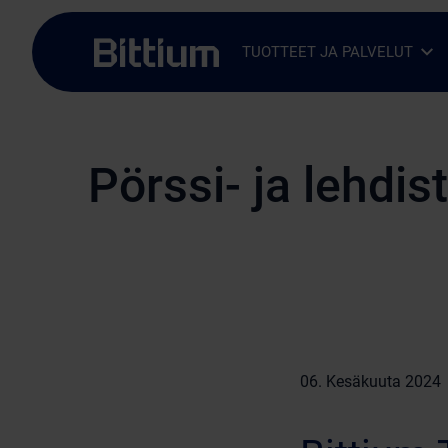
Siirry sisältöön
TUOTTEET JA PALVELUT
Avaa alavalikko
Sulje alavalikko
Pörssi- ja lehdis
06. Kesäkuuta 2024