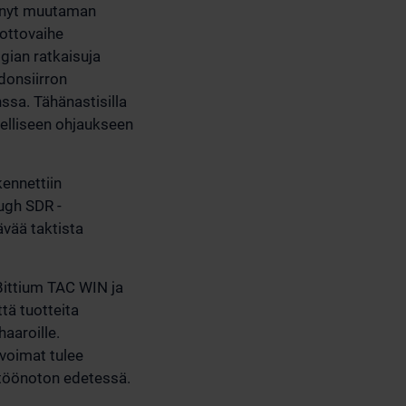
tänyt muutaman
nottovaihe
gian ratkaisuja
donsiirron
ssa. Tähänastisilla
udelliseen ohjaukseen
ennettiin
ough SDR -
ävää taktista
Bittium TAC WIN ja
tä tuotteita
aaroille.
evoimat tulee
yttöönoton edetessä.