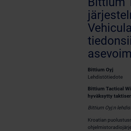
Bittium 
järjeste
Vehicula
tiedonsi
asevoim
Bittium Oyj
Lehdistötiedote
Bittium Tactical W
hyväksytty taktise
Bittium Oyj:n lehdi
Kroatian puolustusm
ohjelmistoradiojärj