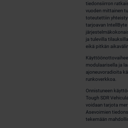
tiedonsiirron ratk
vuoden mittainen tu
toteutettiin yhteis
tarjoavan IntellByt
järjestelmäkokonais
ja tulevilla tilauks
eikä pitkän aikaväl
Käyttöönottovaihee
modulaarisella ja l
ajoneuvoradioita kä
runkoverkkoa.
Onnistuneen käyttö
Tough SDR Vehicular
voidaan tarjota mer
Asevoimien tiedonsi
tekemään mahdolliset