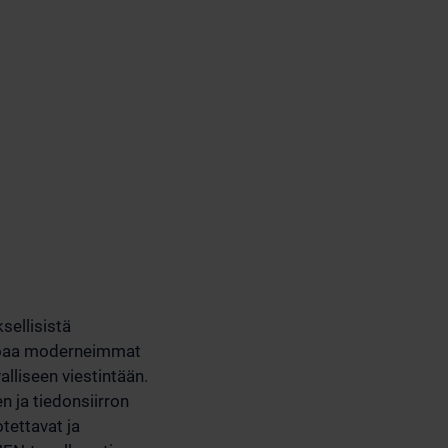
sellisistä
arjoaa moderneimmat
alliseen viestintään.
n ja tiedonsiirron
otettavat ja