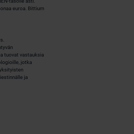
EN-tasolle asti.
joonaa euroa. Bittium
s.
ntyvän
a tuovat vastauksia
ogioille, jotka
yksityisten
estinnälle ja