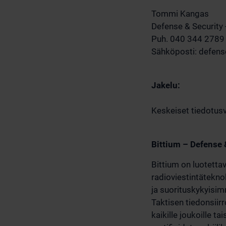
Tommi Kangas
Defense & Security 
Puh. 040 344 2789 
Sähköposti: defens
Jakelu:
Keskeiset tiedotusv
Bittium – Defense 
Bittium on luotetta
radioviestintätekno
ja suorituskykyisimm
Taktisen tiedonsiirr
kaikille joukoille ta