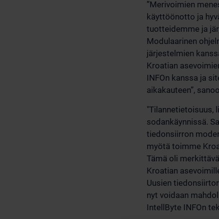
”Merivoimien menes
käyttöönotto ja hyv
tuotteidemme ja jär
Modulaarinen ohjel
järjestelmien kans
Kroatian asevoimien
INFOn kanssa ja sit
aikakauteen”, sanoo
"Tilannetietoisuus,
sodankäynnissä. Sa
tiedonsiirron moder
myötä toimme Kroat
Tämä oli merkittävä
Kroatian asevoimill
Uusien tiedonsiirtor
nyt voidaan mahdoll
IntellByte INFOn te