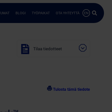
Hae…
TUMAT
BLOGI
TYÖPAIKAT
OTA YHTEYTTÄ
EN
Tilaa tiedotteet
Tulosta tämä tiedote