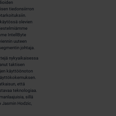
dioiden
isen tiedonsiirron
tarkoituksiin.
käytössä olevien
ärjestelmiämme
mme IntellByte
viennin uuteen
segmentin johtaja.
ttejä nykyaikaisessa
anut taktisen
ujen käyttöönoton
 käyttökokemuksen.
tkaisun, että
istavaa teknologiaa.
anlaajuisia, sillä
oo Jasmin Hodzic,