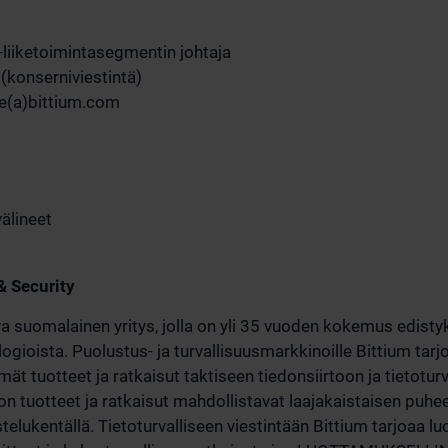
-liiketoimintasegmentin johtaja
(konserniviestintä)
e(a)bittium.com
älineet
& Security
va suomalainen yritys, jolla on yli 35 vuoden kokemus edistyk
logioista. Puolustus- ja turvallisuusmarkkinoille Bittium t
ät tuotteet ja ratkaisut taktiseen tiedonsiirtoon ja tietoturv
on tuotteet ja ratkaisut mahdollistavat laajakaistaisen puhee
istelukentällä. Tietoturvalliseen viestintään Bittium tarjoaa lu