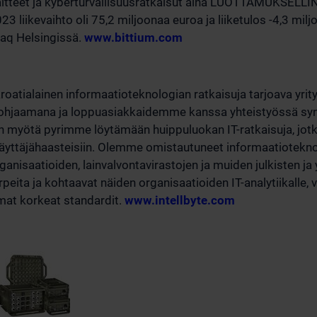
ilaitteet ja kyberturvallisuusratkaisut aina LUOTTAMUKSELLIN
3 liikevaihto oli 75,2 miljoonaa euroa ja liiketulos -4,3 mil
daq Helsingissä.
www.bittium.com
roatialainen informaatioteknologian ratkaisuja tarjoava yrity
 ohjaamana ja loppuasiakkaidemme kanssa yhteistyössä sy
n myötä pyrimme löytämään huippuluokan IT-ratkaisuja, jotk
äyttäjähaasteisiin. Olemme omistautuneet informaatioteknol
ganisaatioiden, lainvalvontavirastojen ja muiden julkisten ja 
peita ja kohtaavat näiden organisaatioiden IT-analytiikalle, vi
amat korkeat standardit.
www.intellbyte.com