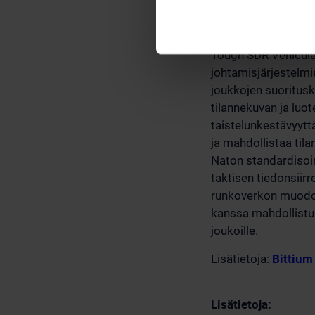
Taktisten Bittium T
tarkoitetusta Bitti
Tough SDR Vehicular
johtamisjärjestelmie
joukkojen suoritusk
tilannekuvan ja luo
taistelunkestävyytt
ja mahdollistaa til
Naton standardiso
taktisen tiedonsiirr
runkoverkon muodos
kanssa mahdollistuu 
joukoille.
Lisätietoja:
Bittium
Lisätietoja: