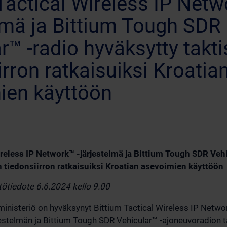
Tactical Wireless IP Netw
lmä ja Bittium Tough SDR
r™ -radio hyväksytty takt
irron ratkaisuiksi Kroatia
ien käyttöön
ireless IP Network™ -järjestelmä ja Bittium Tough SDR Veh
n tiedonsiirron ratkaisuiksi Kroatian asevoimien käyttöön
stötiedote 6.6.2024 kello 9.00
inisteriö on hyväksynyt Bittium Tactical Wireless IP Netwo
estelmän ja Bittium Tough SDR Vehicular™ -ajoneuvoradion t