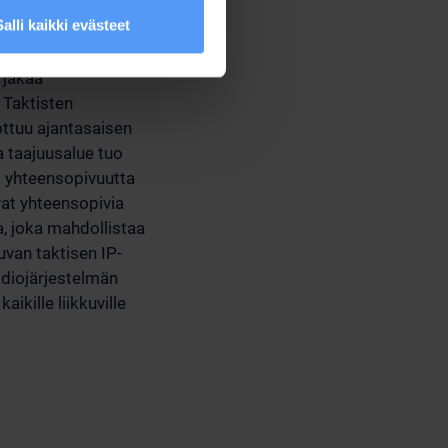
Salli kaikki evästeet
ijoiden käyttöön
vasta Bittium
 jakaa
. Taktisten
ottuu ajantasaisen
a taajuusalue tuo
a yhteensopivuutta
vat yhteensopivia
 joka mahdollistaa
uvan taktisen IP-
diojärjestelmän
ikille liikkuville