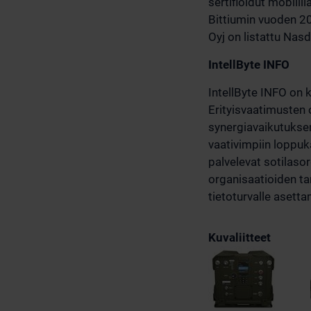
sertifioidut mobiil
Bittiumin vuoden 202
Oyj on listattu Nas
IntellByte INFO
IntellByte INFO on k
Erityisvaatimusten
synergiavaikutukse
vaativimpiin loppuk
palvelevat sotilasor
organisaatioiden tar
tietoturvalle asett
Kuvaliitteet