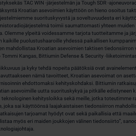
tyksekäs TAC WIN -järjestelmän ja Tough SDR -ajoneuvora
äksyntä Kroatian asevoimien käyttöön on hieno osoitus takt
jestelmiemme suorituskyvystä ja soveltuvuudesta eri käyttö
mistoradiojärjestelmä toimii saumattomasti yhteen muiden 
sa. Olemme ylpeitä voidessamme tarjota tuotteitamme ja j
 kaikille puolustushaaroille yhdessä paikallisen kumppani
en mahdollistaa Kroatian asevoimien taktisen tiedonsiirron 
 Tommi Kangas, Bittiumin Defense & Security -liiketoiminta
 liikkuvuus ja kyky tehdä nopeita päätöksiä ovat avainelemen
avuttaakseen nämä tavoitteet, Kroatian asevoimat on asett
nisoinnin ehdottomaksi kehityskohdaksi. Bittiumin ratkais
ian asevoimille uutta suorituskykyä ja pitkälle edistyneen
 teknologinen kehitysloikka sekä meille, jotka toteutimme ra
e, joka sai käyttöönsä laajakaistaisen tiedonsiirron mahdoll
atkaisujen tarjoamat hyödyt ovat sekä paikallisia että maailm
istaa myös eri maiden joukkojen välinen tiedonsiirto”, san
knologiajohtaja.