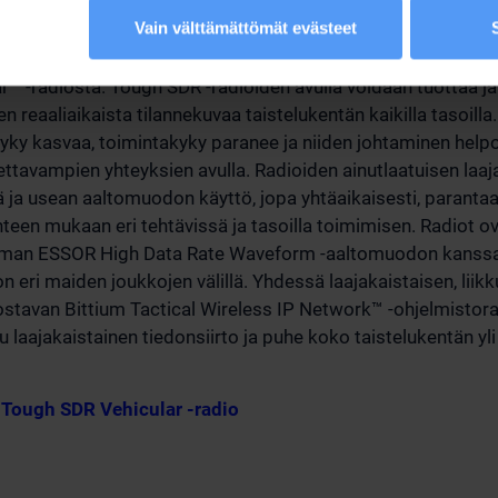
Vain välttämättömät evästeet
ough SDR -radioiden tuoteperhe koostuu yksittäisten taistel
um Tough SDR Handheld™ -radiosta ja ajoneuvoihin asennetta
™ -radiosta. Tough SDR -radioiden avulla voidaan tuottaa ja
n reaaliaikaista tilannekuvaa taistelukentän kaikilla tasoilla
yky kasvaa, toimintakyky paranee ja niiden johtaminen help
tettavampien yhteyksien avulla. Radioiden ainutlaatuisen laaj
ä ja usean aaltomuodon käyttö, jopa yhtäaikaisesti, paranta
anteen mukaan eri tehtävissä ja tasoilla toimimisen. Radiot o
iman ESSOR High Data Rate Waveform -aaltomuodon kanssa,
on eri maiden joukkojen välillä. Yhdessä laajakaistaisen, liikk
tavan Bittium Tactical Wireless IP Network™ -ohjelmistora
laajakaistainen tiedonsiirto ja puhe koko taistelukentän yli ka
 Tough SDR Vehicular -radio