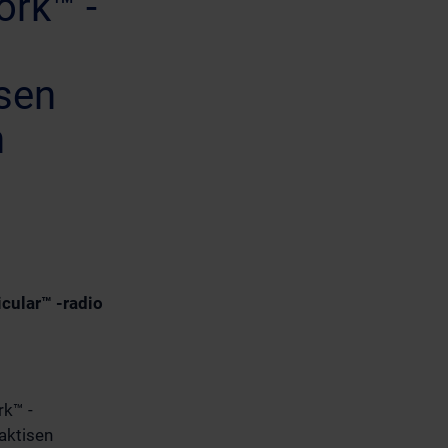
ork™ -
isen
n
icular™ -radio
rk™ -
aktisen