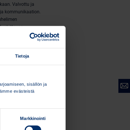
kaan. Valvottu ja
yn ja kommunikaation.
puhelimen
luotettavan
mät datayhteydet.
dostavat yhdessä
alattua ja
Tietoja
än salatut ääni- ja
äniviestit ja ennalta
joamiseen, sisällön ja
droid-laitteisiin ja
stämme evästeistä
isen
a niiden välisen
le turvalliset ja
Markkinointi
pumatta. Ohjelmisto