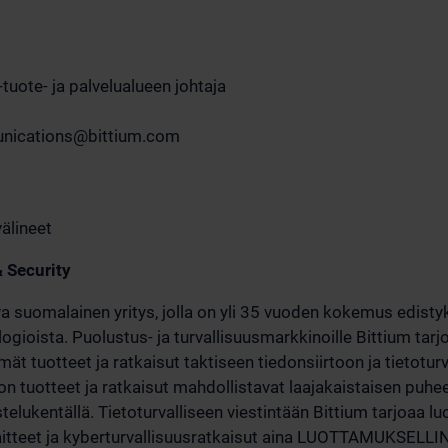
tuote- ja palvelualueen johtaja
ications@bittium.com
älineet
& Security
va suomalainen yritys, jolla on yli 35 vuoden kokemus edistyk
logioista. Puolustus- ja turvallisuusmarkkinoille Bittium t
ät tuotteet ja ratkaisut taktiseen tiedonsiirtoon ja tietoturv
on tuotteet ja ratkaisut mahdollistavat laajakaistaisen puhee
istelukentällä. Tietoturvalliseen viestintään Bittium tarjoaa lu
ilaitteet ja kyberturvallisuusratkaisut aina LUOTTAMUKSELLIN