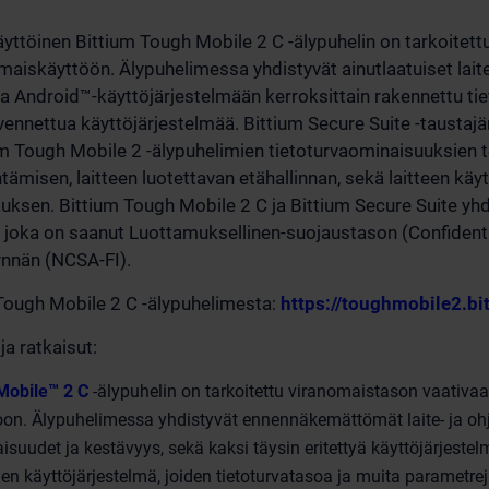
yttöinen Bittium Tough Mobile 2 C -älypuhelin on tarkoitett
nomaiskäyttöön. Älypuhelimessa yhdistyvät ainutlaatuiset lai
 ja Android™-käyttöjärjestelmään kerroksittain rakennettu ti
kovennettua käyttöjärjestelmää. Bittium Secure Suite -taustaj
um Tough Mobile 2 -älypuhelimien tietoturvaominaisuuksie
ämisen, laitteen luotettavan etähallinnan, sekä laitteen käy
auksen. Bittium Tough Mobile 2 C ja Bittium Secure Suite 
, joka on saanut Luottamuksellinen-suojaustason (Confidentia
nnän (NCSA-FI).
 Tough Mobile 2 C -älypuhelimesta:
https://toughmobile2.bi
ja ratkaisut:
Mobile™ 2 C
-älypuhelin on tarkoitettu viranomaistason vaativaan
n. Älypuhelimessa yhdistyvät ennennäkemättömät laite- ja ohj
isuudet ja kestävyys, sekä kaksi täysin eritettyä käyttöjärjestel
en käyttöjärjestelmä, joiden tietoturvatasoa ja muita parametre