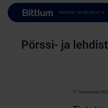
Siirry sisältöön
TUOTTEET JA PALVELUT
Avaa alavalikko
Sulje alavalikko
Pörssi- ja lehdis
17. Toukokuuta 202