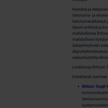
Kestävä ja helppokä
tietoturva- ja vira
tietoturvaratkaisut
täysin erillistä ja 
mahdollistaa Bitti
mahdollisen hyödynt
datayhteyksien sal
älypuhelinratkaisun
salaustuotehyväksy
Lisätietoja Bittium
Esiteltävät tuotteet 
Bittium Tough 
kommunikaatioo
tietoturvaomina
luottamuksellin