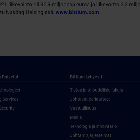
1 liikevaihto oli 86,9 miljoonaa euroa ja liikevoitto 3,2 mil
attu Nasdaq Helsingissä.
www.bittium.com
a Palvelut
Bittium Lyhyesti
chnologies
Tietoa ja taloudellisia lukuja
g Services
Johtavat periaatteet
Security
Vastuullisuus
Media
Teknologia ja innovaatio
Johtamisjärjestelmät