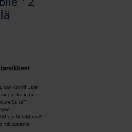
bile™ 2
llä
ätarvikkeet
sujaan Astrid User
tumapaikkana on
cure Suite™ -
 myös
ä Bittium SafeMove®
 toimivuudesta