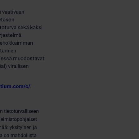
u vaativaan
tetason
etoturva sekä kaksi
ärjestelmä
n tehokkaimman
ttämien
yhdessä muodostavat
l) virallisen
ttium.com/c/
.
 tietoturvalliseen
elmistopohjaiset
mää: yksityinen ja
ja on mahdollista