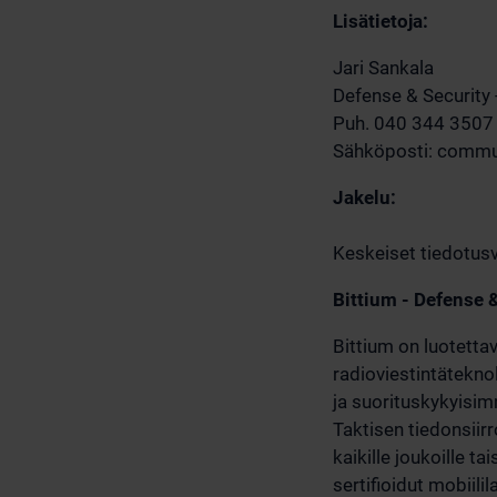
Lisätietoja:
Jari Sankala
Defense & Security -
Puh. 040 344 3507
Sähköposti:
commun
Jakelu:
Keskeiset tiedotusv
Bittium - Defense 
Bittium on luotetta
radioviestintätekno
ja suorituskykyisimm
Taktisen tiedonsiirr
kaikille joukoille ta
sertifioidut mobiil