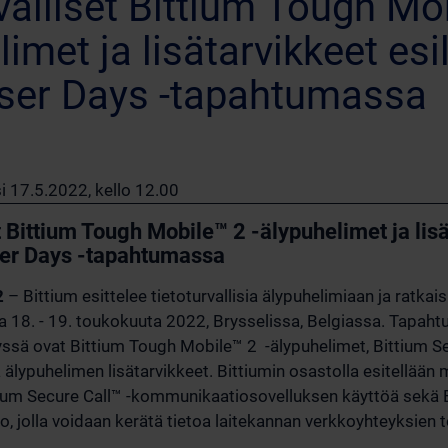
valliset Bittium Tough Mo
limet ja lisätarvikkeet esi
User Days -tapahtumassa
i 17.5.2022, kello 12.00
t Bittium Tough Mobile™ 2 -älypuhelimet ja lis
User Days -tapahtumassa
2
– Bittium esittelee tietoturvallisia älypuhelimiaan ja ratkai
 18. - 19. toukokuuta 2022, Brysselissa, Belgiassa. Tapah
yssä ovat Bittium Tough Mobile™ 2 -älypuhelimet, Bittium Se
 älypuhelimen lisätarvikkeet. Bittiumin osastolla esitellään
ittium Secure Call™ -kommunikaatiosovelluksen käyttöä sek
to, jolla voidaan kerätä tietoa laitekannan verkkoyhteyksien