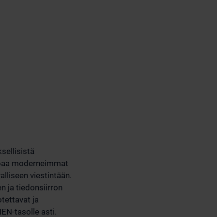
sellisistä
arjoaa moderneimmat
alliseen viestintään.
n ja tiedonsiirron
otettavat ja
EN-tasolle asti.