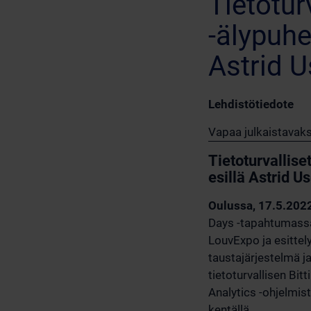
Tietotur
-älypuhe
Astrid 
Lehdistötiedote
Vapaa julkaistavaks
Tietoturvallise
esillä Astrid 
Oulussa, 17.5.202
Days -tapahtumassa
LouvExpo ja esittel
taustajärjestelmä ja
tietoturvallisen B
Analytics -ohjelmis
kentällä.