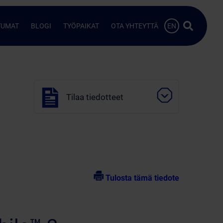
Hae…
TUMAT
BLOGI
TYÖPAIKAT
OTA YHTEYTTÄ
EN
Tilaa tiedotteet
Tulosta tämä tiedote