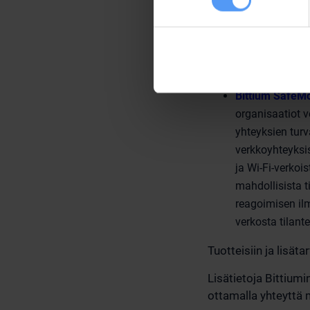
mahdollistaa k
työaseman ja pa
SafeMove® VPN 
helppokäyttöis
älykkäästi ja ain
Bittium SafeM
organisaatiot v
yhteyksien turv
verkkoyhteyksi
ja Wi-Fi-verkoi
mahdollisista t
reagoimisen ilm
verkosta tilant
Tuotteisiin ja lisät
Lisätietoja Bittiumi
ottamalla yhteyttä