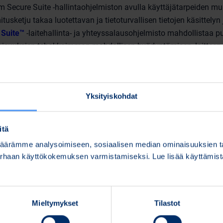
 Secure Suite -hallintaohjelmiston avulla käyttäjätarpeiden mu
mitusketju takaa luotettavan ja tietoturvallisen tietojen käsittel
 Suite™
-laitehallinta- ja yhteyssalausohjelmisto mahdollistaa 
aisuuksien tehokkaimman mahdollisen hyödyntämisen, laitteen 
a ohjelmiston eheyden varmennuksen, sekä salaa laitteen käyttä
Mobile 2 C -älypuhelin ja Bittium Secure Suite -ohjelmisto muo
käyttövarman järjestelmän, jolla voidaan turvallisesti käsitellä s
Yksityiskohdat
ta aineistoa sekä turvata kriittinen kommunikaatio.
 Call™
-kommunikaatiosovelluksen tietoturva kattaa päästä pääh
hmäpuhelut, viestit liitteineen, ryhmäviestittelyn, Push-to-talk -ä
itä
n jälkeen tuhoutuvan viesti -ominaisuuden. Bittium Secure Call -
ärämme analysoimiseen, sosiaalisen median ominaisuuksien tar
vellus on saatavilla Bittiumin tietoturvallisiin älypuhelimiin, An
parhaan käyttökokemuksen varmistamiseksi. Lue lisää käyttämi
iin. Käyttäjäorganisaatio voi integroida Bittiumin tietoturvall
un helposti omaan taustajärjestelmäänsä pitäen päätelaitteet j
ssa hallinnassaan.
ove® Mobile VPN
-ohjelmisto mahdollistaa liikkuville työntekijöil
Mieltymykset
Tilastot
eydet yrityksen sisäverkkoon ajasta, paikasta ja verkosta riip