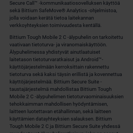
Secure Call™ -kommunikaatiosovelluksen käyttöä
sekä Bittium SafeMove® Analytics -ohjelmistoa,
jolla voidaan kerätä tietoa laitekannan
verkkoyhteyksien toimivuudesta kentällä.
Bittium Tough Mobile 2 C -älypuhelin on tarkoitettu
vaativaan tietoturva- ja viranomaiskäyttöön.
Älypuhelimessa yhdistyvät ainutlaatuiset
laitetason tietoturvaratkaisut ja Android™-
käyttöjärjestelmään kerroksittain rakennettu
tietoturva sekä kaksi täysin erillistä ja kovennettua
käyttöjärjestelmää. Bittium Secure Suite -
taustajärjestelmä mahdollistaa Bittium Tough
Mobile 2 C -älypuhelimen tietoturvaominaisuuksien
tehokkaimman mahdollisen hyödyntämisen,
laitteen luotettavan etähallinnan, sekä laitteen
käyttämien datayhteyksien salauksen. Bittium
Tough Mobile 2 C ja Bittium Secure Suite yhdessä