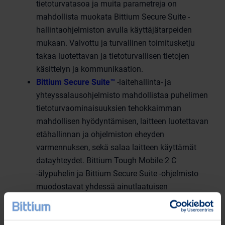
tietoturvatasoa ja muita parametreja on
mahdollista muokata Bittium Secure Suite -
hallintaohjelmiston avulla käyttäjätarpeiden
mukaan. Valvottu ja turvallinen toimitusketju
takaa luotettavan ja tietoturvallisen tietojen
käsittelyn ja kommunikaation.
Bittium Secure Suite™
-laitehallinta- ja
yhteyssalausohjelmisto mahdollistaa puhelimen
tietoturvaominaisuuksien tehokkaimman
mahdollisen hyödyntämisen, laitteen luotettavan
etähallinnan ja ohjelmiston eheyden
varmennuksen, sekä salaa laitteen käyttämät
datayhteydet. Bittium Tough Mobile 2 C
-älypuhelin ja Bittium Secure Suite -ohjelmisto
muodostavat yhdessä ainutlaatuisen
käyttövarman järjestelmän, jolla voidaan
turvallisesti käsitellä salattua ja