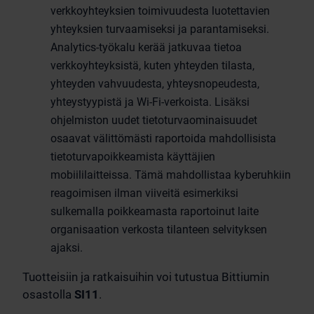
verkkoyhteyksien toimivuudesta luotettavien
yhteyksien turvaamiseksi ja parantamiseksi.
Analytics-työkalu kerää jatkuvaa tietoa
verkkoyhteyksistä, kuten yhteyden tilasta,
yhteyden vahvuudesta, yhteysnopeudesta,
yhteystyypistä ja Wi-Fi-verkoista. Lisäksi
ohjelmiston uudet tietoturvaominaisuudet
osaavat välittömästi raportoida mahdollisista
tietoturvapoikkeamista käyttäjien
mobiililaitteissa. Tämä mahdollistaa kyberuhkiin
reagoimisen ilman viiveitä esimerkiksi
sulkemalla poikkeamasta raportoinut laite
organisaation verkosta tilanteen selvityksen
ajaksi.
Tuotteisiin ja ratkaisuihin voi tutustua Bittiumin
osastolla
SI11
.