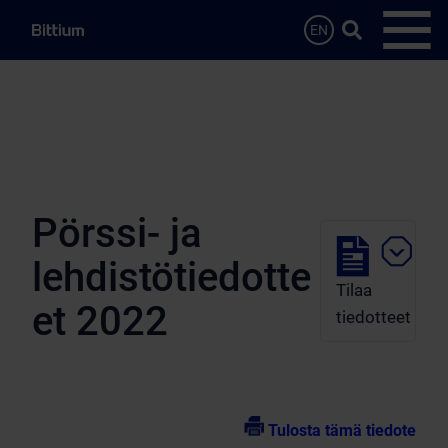
Siirry sisältöön
Hae…
EN
Avaa 
Pörssi- ja
lehdistötiedotte
Tilaa
et 2022
tiedotteet
Tulosta tämä tiedote