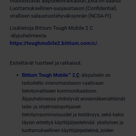
muodostavat älypuhelinratkaisun, joka on saanut
Luottamuksellinen-suojaustason (Confidential)
virallisen salaustuotehyväksynnän (NCSA-FI).
Lisätietoja Bittium Tough Mobile 2 C
-älypuhelimesta:
https://toughmobile2.bittium.com/c/
.
Esiteltävät tuotteet ja ratkaisut:
Bittium Tough Mobile™ 2
C
-älypuhelin on
tarkoitettu viranomaistason vaativaan
tietoturvalliseen kommunikaatioon.
Älypuhelimessa yhdistyvät ennennäkemättömät
laite- ja ohjelmistopohjaiset
tietoturvaominaisuudet ja kestävyys, sekä kaksi
täysin eritettyä käyttöjärjestelmää: yksityinen ja
luottamuksellinen käyttöjärjestelmä, joiden