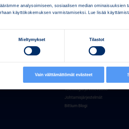
ärämme analysoimiseen, sosiaalisen median ominaisuuksien tar
parhaan käyttökokemuksen varmistamiseksi. Lue lisää käyttämi
Mieltymykset
Tilastot
a Palvelut
Bittium Lyhyesti
chnologies
Tietoa ja taloudellisia lukuja
g Services
Johtavat periaatteet
Security
Vastuullisuus
Vain välttämättömät evästeet
Media
Teknologia ja innovaatio
Johtamisjärjestelmät
Bittium Blogi