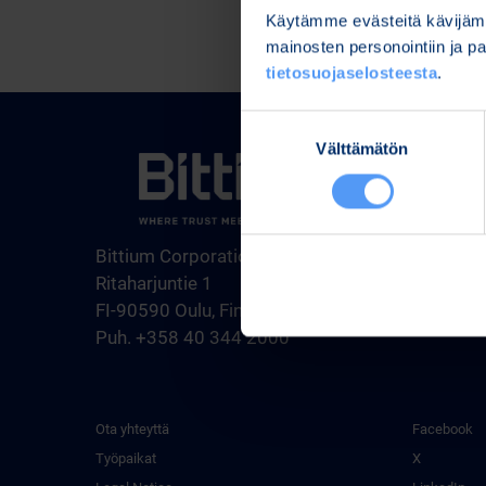
Käytämme evästeitä kävijämä
mainosten personointiin ja 
tietosuojaselosteesta
.
Suostumuksen
Välttämätön
valinta
Tuotteet j
Medical Te
Engineerin
Bittium Corporation
Defense & 
Ritaharjuntie 1
FI-90590 Oulu, Finland
Puh. +358 40 344 2000
Ota yhteyttä
Facebook
Työpaikat
X