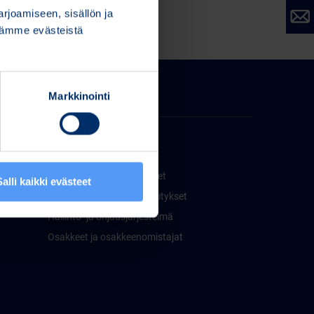
joamiseen, sisällön ja
stämme evästeistä
Markkinointi
Sijoittajat
Bittium sijoittajille
Taloudellinen informaatio
Pörssi- ja lehdistötiedotteet
Salli kaikki evästeet
Taloudelliset raportit ja esitykset
Hallinto- ja ohjausjärjestelmä
Osakkeet ja osakkeenomistajat