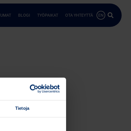
Hae…
TUMAT
BLOGI
TYÖPAIKAT
OTA YHTEYTTÄ
EN
Tietoja