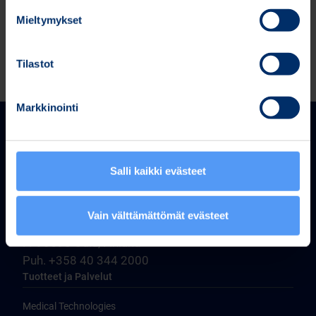
233 kt)
Mieltymykset
Tilastot
Markkinointi
Salli kaikki evästeet
Bittium Corporation
Vain välttämättömät evästeet
Ritaharjuntie 1
FI-90590 Oulu, Finland
Puh. +358 40 344 2000
Tuotteet ja Palvelut
Medical Technologies