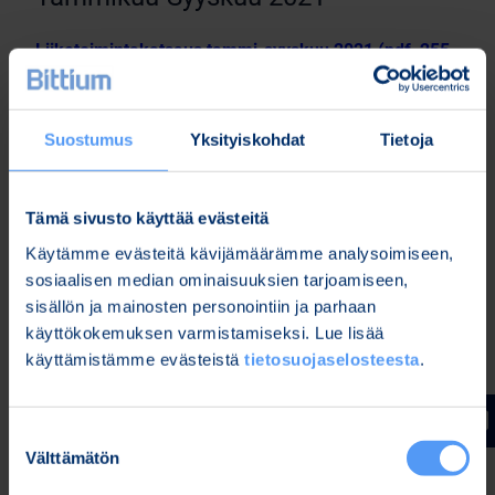
Liiketoimintakatsaus tammi-syyskuu 2021 (pdf, 255
kt)
Tammikuu-Kesäkuu 2021
Suostumus
Yksityiskohdat
Tietoja
Puolivuosikatsaus tammi-kesäkuu 2021 –
Tämä sivusto käyttää evästeitä
presentaatio (englanniksi) (pdf, 4 Mt)
Käytämme evästeitä kävijämäärämme analysoimiseen,
Puolivuosikatsaus tammi-kesäkuu 2021 (pdf, 505 kt)
sosiaalisen median ominaisuuksien tarjoamiseen,
sisällön ja mainosten personointiin ja parhaan
Puolivuosikatsaus tammi-kesäkuu 2021 –
käyttökokemuksen varmistamiseksi. Lue lisää
webcast
käyttämistämme evästeistä
tietosuojaselosteesta
.
Tammikuu-Maaliskuu 2021
Suostumuksen
Välttämätön
valinta
Liiketoimintakatsaus tammi-maaliskuu 2021 (pdf,