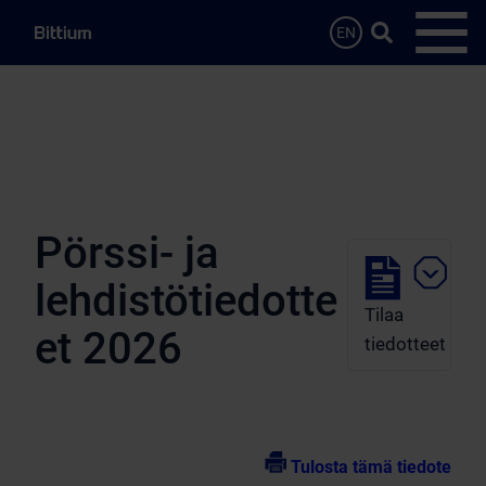
Siirry sisältöön
Hae…
EN
Avaa 
Pörssi- ja
lehdistötiedotte
Tilaa
et 2026
tiedotteet
Tulosta tämä tiedote