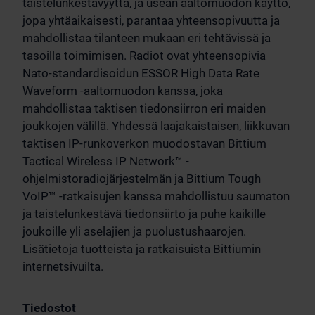
taistelunkestävyyttä, ja usean aaltomuodon käyttö,
jopa yhtäaikaisesti, parantaa yhteensopivuutta ja
mahdollistaa tilanteen mukaan eri tehtävissä ja
tasoilla toimimisen. Radiot ovat yhteensopivia
Nato-standardisoidun ESSOR High Data Rate
Waveform -aaltomuodon kanssa, joka
mahdollistaa taktisen tiedonsiirron eri maiden
joukkojen välillä. Yhdessä laajakaistaisen, liikkuvan
taktisen IP-runkoverkon muodostavan Bittium
Tactical Wireless IP Network™ -
ohjelmistoradiojärjestelmän ja Bittium Tough
VoIP™ -ratkaisujen kanssa mahdollistuu saumaton
ja taistelunkestävä tiedonsiirto ja puhe kaikille
joukoille yli aselajien ja puolustushaarojen.
Lisätietoja tuotteista ja ratkaisuista Bittiumin
internetsivuilta.
Tiedostot