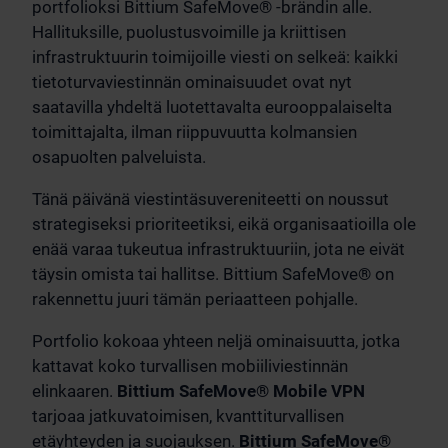
portfolioksi Bittium SafeMove® -brändin alle.
Hallituksille, puolustusvoimille ja kriittisen
infrastruktuurin toimijoille viesti on selkeä: kaikki
tietoturvaviestinnän ominaisuudet ovat nyt
saatavilla yhdeltä luotettavalta eurooppalaiselta
toimittajalta, ilman riippuvuutta kolmansien
osapuolten palveluista.
Tänä päivänä viestintäsuvereniteetti on noussut
strategiseksi prioriteetiksi, eikä organisaatioilla ole
enää varaa tukeutua infrastruktuuriin, jota ne eivät
täysin omista tai hallitse. Bittium SafeMove® on
rakennettu juuri tämän periaatteen pohjalle.
Portfolio kokoaa yhteen neljä ominaisuutta, jotka
kattavat koko turvallisen mobiiliviestinnän
elinkaaren.
Bittium SafeMove® Mobile VPN
tarjoaa jatkuvatoimisen, kvanttiturvallisen
etäyhteyden ja suojauksen.
Bittium SafeMove®