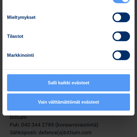
Bittium SafeMove® tarjoaa käyttäjälleen selkeyttä.
Yksi portfolio, yksi toimittaja, yksi
Mieltymykset
standardikokonaisuus ja täysi suvereniteetti
jokaisessa viestintätilanteessa.
Tilastot
Lisätietoja:
https://www.bittium.com/defence-
security/multi-platform-software/
Markkinointi
Bittium on esillä Eurosatory-messuilla, osasto
G146, halli 6.
Salli kaikki evästeet
Lisätietoja:
Tommi Kangas
Vain välttämättömät evästeet
Defence & Security -liiketoimintasegmentin johtaja,
Bittium
Puh. 040 344 2789 (konserniviestintä)
Sähköposti: defence(a)bittium.com