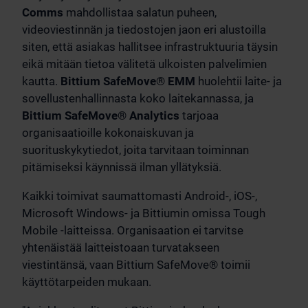
Comms
mahdollistaa salatun puheen,
videoviestinnän ja tiedostojen jaon eri alustoilla
siten, että asiakas hallitsee infrastruktuuria täysin
eikä mitään tietoa välitetä ulkoisten palvelimien
kautta.
Bittium SafeMove® EMM
huolehtii laite- ja
sovellustenhallinnasta koko laitekannassa, ja
Bittium SafeMove® Analytics
tarjoaa
organisaatioille kokonaiskuvan ja
suorituskykytiedot, joita tarvitaan toiminnan
pitämiseksi käynnissä ilman yllätyksiä.
Kaikki toimivat saumattomasti Android-, iOS-,
Microsoft Windows- ja Bittiumin omissa Tough
Mobile -laitteissa. Organisaation ei tarvitse
yhtenäistää laitteistoaan turvatakseen
viestintänsä, vaan Bittium SafeMove® toimii
käyttötarpeiden mukaan.