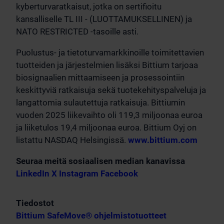
kyberturvaratkaisut, jotka on sertifioitu
kansalliselle TL III - (LUOTTAMUKSELLINEN) ja
NATO RESTRICTED -tasoille asti.
Puolustus- ja tietoturvamarkkinoille toimitettavien
tuotteiden ja järjestelmien lisäksi Bittium tarjoaa
biosignaalien mittaamiseen ja prosessointiin
keskittyviä ratkaisuja sekä tuotekehityspalveluja ja
langattomia sulautettuja ratkaisuja. Bittiumin
vuoden 2025 liikevaihto oli 119,3 miljoonaa euroa
ja liiketulos 19,4 miljoonaa euroa. Bittium Oyj on
listattu NASDAQ Helsingissä.
www.bittium.com
Seuraa meitä sosiaalisen median kanavissa
LinkedIn
X
Instagram
Facebook
Tiedostot
Bittium SafeMove® ohjelmistotuotteet