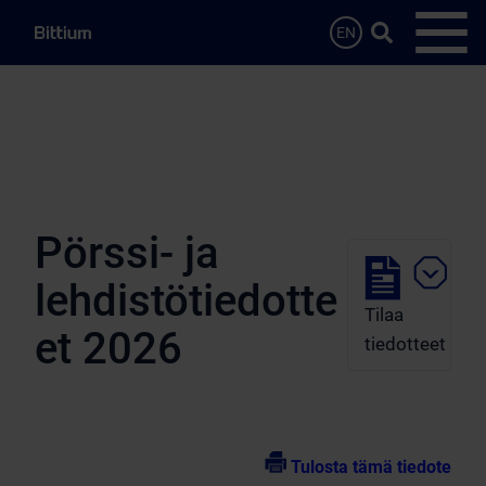
Siirry sisältöön
Hae…
EN
Avaa 
Pörssi- ja
lehdistötiedotte
Tilaa
et 2026
tiedotteet
Tulosta tämä tiedote