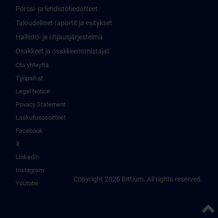
Pörssi- ja lehdistötiedotteet
Taloudelliset raportit ja esitykset
Hallinto- ja ohjausjärjestelmä
Osakkeet ja osakkeenomistajat
Ota yhteyttä
Työpaikat
Legal Notice
Privacy Statement
Laskutusosoitteet
Facebook
X
LinkedIn
Instagram
Copyright 2026 Bittium. All rights reserved.
Youtube
Takai