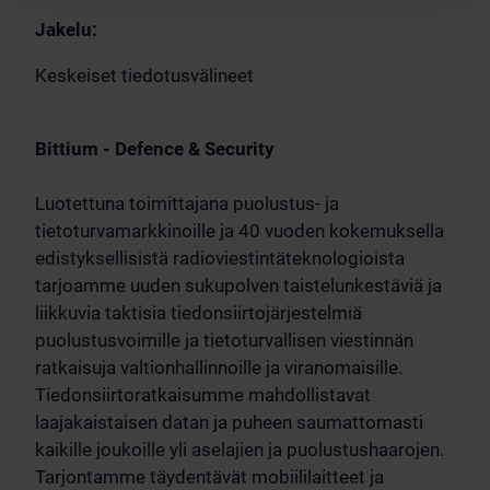
Jakelu:
Keskeiset tiedotusvälineet
Bittium - Defence & Security
Luotettuna toimittajana puolustus- ja
tietoturvamarkkinoille ja 40 vuoden kokemuksella
edistyksellisistä radioviestintäteknologioista
tarjoamme uuden sukupolven taistelunkestäviä ja
liikkuvia taktisia tiedonsiirtojärjestelmiä
puolustusvoimille ja tietoturvallisen viestinnän
ratkaisuja valtionhallinnoille ja viranomaisille.
Tiedonsiirtoratkaisumme mahdollistavat
laajakaistaisen datan ja puheen saumattomasti
kaikille joukoille yli aselajien ja puolustushaarojen.
Tarjontamme täydentävät mobiililaitteet ja