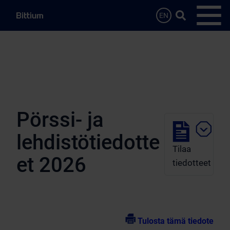
Siirry sisältöön
Hae…
EN
Avaa 
Pörssi- ja
lehdistötiedotte
Tilaa
et 2026
tiedotteet
Tulosta tämä tiedote