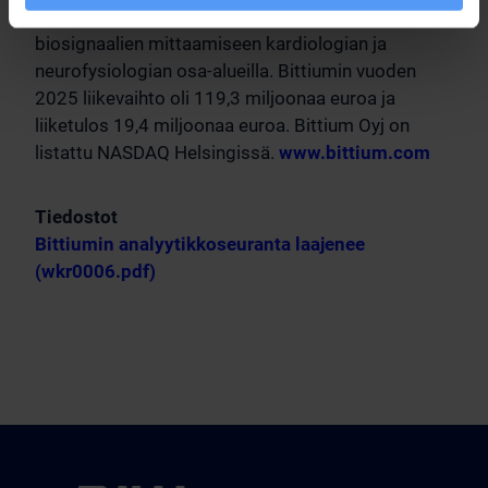
terveydenhuollon teknologian tuotteita ja palveluita
biosignaalien mittaamiseen kardiologian ja
neurofysiologian osa-alueilla. Bittiumin vuoden
2025 liikevaihto oli 119,3 miljoonaa euroa ja
liiketulos 19,4 miljoonaa euroa. Bittium Oyj on
listattu NASDAQ Helsingissä.
www.bittium.com
Tiedostot
Bittiumin analyytikkoseuranta laajenee
(wkr0006.pdf)