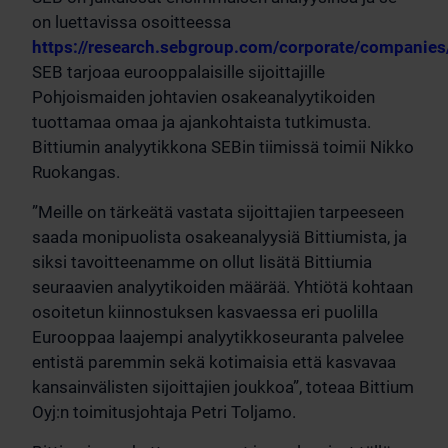
on luettavissa osoitteessa
https://research.sebgroup.com/corporate/companie
SEB tarjoaa eurooppalaisille sijoittajille
Pohjoismaiden johtavien osakeanalyytikoiden
tuottamaa omaa ja ajankohtaista tutkimusta.
Bittiumin analyytikkona SEBin tiimissä toimii Nikko
Ruokangas.
”Meille on tärkeätä vastata sijoittajien tarpeeseen
saada monipuolista osakeanalyysiä Bittiumista, ja
siksi tavoitteenamme on ollut lisätä Bittiumia
seuraavien analyytikoiden määrää. Yhtiötä kohtaan
osoitetun kiinnostuksen kasvaessa eri puolilla
Eurooppaa laajempi analyytikkoseuranta palvelee
entistä paremmin sekä kotimaisia että kasvavaa
kansainvälisten sijoittajien joukkoa”, toteaa Bittium
Oyj:n toimitusjohtaja Petri Toljamo.