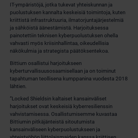
IT-ympäristöjä, jotka tukevat yhteiskunnan ja
puolustuksen kannalta keskeisiä toimintoja, kuten
kriittistä infrastruktuuria, ilmatorjuntajärjestelmiä
ja sähköistä äänestämistä. Harjoituksessa
painotettiin teknisen kyberpuolustuksen ohella
vahvasti myös kriisinhallintaa, oikeudellisia
näkökulmia ja strategista päätöksentekoa.
Bittium osallistui harjoitukseen
kyberturvallisuusosaamisellaan ja on toiminut
tapahtuman teollisena kumppanina vuodesta 2018
lähtien.
”Locked Shieldsin kaltaiset kansainväliset
harjoitukset ovat keskeisiä kyberresilienssin
vahvistamisessa. Osallistumisemme kuvastaa
Bittiumin pitkäjänteistä sitoutumista
kansainväliseen kyberpuolustukseen ja
yhteistyöhön liittolaismaiden kanssa kriittisen