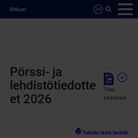
Siirry sisältöön
Hae…
EN
Avaa 
Pörssi- ja
lehdistötiedotte
Tilaa
et 2026
tiedotteet
Tulosta tämä tiedote