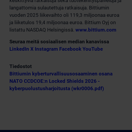
keskittyviä ratkaisuja sekä tuotekehityspalveluja ja
langattomia sulautettuja ratkaisuja. Bittiumin
vuoden 2025 liikevaihto oli 119,3 miljoonaa euroa
ja liiketulos 19,4 miljoonaa euroa. Bittium Oyj on
listattu NASDAQ Helsingissä.
www.bittium.com
Seuraa meitä sosiaalisen median kanavissa
LinkedIn
X
Instagram
Facebook
YouTube
Tiedostot
Bittiumin kyberturvallisuusosaaminen osana
NATO CCDCOE:n Locked Shields 2026 -
kyberpuolustusharjoitusta (wkr0006.pdf)