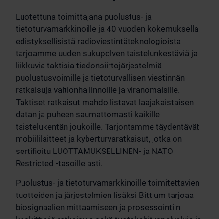
Luotettuna toimittajana puolustus- ja
tietoturvamarkkinoille ja 40 vuoden kokemuksella
edistyksellisistä radioviestintäteknologioista
tarjoamme uuden sukupolven taistelunkestäviä ja
liikkuvia taktisia tiedonsiirtojärjestelmiä
puolustusvoimille ja tietoturvallisen viestinnän
ratkaisuja valtionhallinnoille ja viranomaisille.
Taktiset ratkaisut mahdollistavat laajakaistaisen
datan ja puheen saumattomasti kaikille
taistelukentän joukoille. Tarjontamme täydentävät
mobiililaitteet ja kyberturvaratkaisut, jotka on
sertifioitu LUOTTAMUKSELLINEN- ja NATO
Restricted -tasoille asti.
Puolustus- ja tietoturvamarkkinoille toimitettavien
tuotteiden ja järjestelmien lisäksi Bittium tarjoaa
biosignaalien mittaamiseen ja prosessointiin