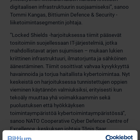
digitaalisen infrastruktuurin suojaamiseksi”, sanoo
Tommi Kangas, Bittiumin Defence & Security -
liiketoimintasegmentin johtaja.
”Locked Shields -harjoituksessa tiimit pääsevät
tositoimiin suojellessaan IT-järjestelmiä, jotka
mahdollistavat arjen sujumisen – mukaan lukien
kriittinen infrastruktuuri, ilmatorjunta ja sähköinen
äänestäminen. Tiimit osoittivat vahvaa kyvykkyyttä
havainnoida ja torjua haitallista kybertoimintaa. Nyt
keskeistä on harjoituksessa tunnistettujen oppien
vieminen käytännön valmiuksiksi, erityisesti kun
tekoäly muuttaa yhä voimakkaammin sekä
puolustuksen että hyökkäyksen
toimintaympäristöä kybertoimintaympäristössä”,
sanoo NATO Cooperative Cyber Defence Centre of
Excellence -keskuksen johtaja Tõnis Saar.