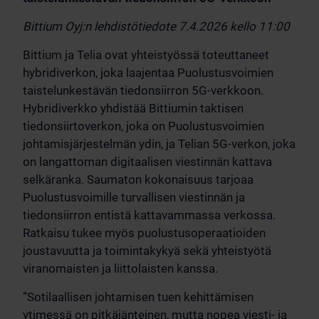
Bittium Oyj:n lehdistötiedote 7.4.2026 kello 11:
00
Bittium ja Telia ovat yhteistyössä toteuttaneet
hybridiverkon, joka laajentaa Puolustusvoimien
taistelunkestävän tiedonsiirron 5G-verkkoon.
Hybridiverkko yhdistää Bittiumin taktisen
tiedonsiirtoverkon, joka on Puolustusvoimien
johtamisjärjestelmän ydin, ja Telian 5G-verkon, joka
on langattoman digitaalisen viestinnän kattava
selkäranka. Saumaton kokonaisuus tarjoaa
Puolustusvoimille turvallisen viestinnän ja
tiedonsiirron entistä kattavammassa verkossa.
Ratkaisu tukee myös puolustusoperaatioiden
joustavuutta ja toimintakykyä sekä yhteistyötä
viranomaisten ja liittolaisten kanssa.
”Sotilaallisen johtamisen tuen kehittämisen
ytimessä on pitkäjänteinen, mutta nopea viesti- ja