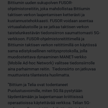
Bittiumin uuden sukupolven FUSOR-
ohjelmistoreititin, joka mahdollistaa Bittiumin
taktisen verkon laajentamisen ketterästi ja
kustannustehokkaasti. FUSOR voidaan asentaa
virtuaalialustoille ja se jatkaa taktisen verkon
taistelunkestävän tiedonsiirron saumattomasti 5G-
verkkoon. FUSOR-ohjelmistoreitittimellä ja
Bittiumin taktisen verkon reitittimillä on käytössä
sama edistyksellinen reititysprotokolla, jolla
muodostettava dynaaminen MANET-verkko
(Mobile Ad-hoc Network) valitsee tiedonsiirrolle
aina parhaimman reitin. Tiedonsiirto on jatkuvaa
muuttuvista tilanteista huolimatta.
”Bittium ja Telia ovat todentaneet
Puolustusvoimille, miten 5G:llä pystytään
täydentämään ja laajentamaan kriittisissä
operaatioissa käytettävää verkkoa. Telian 5G-