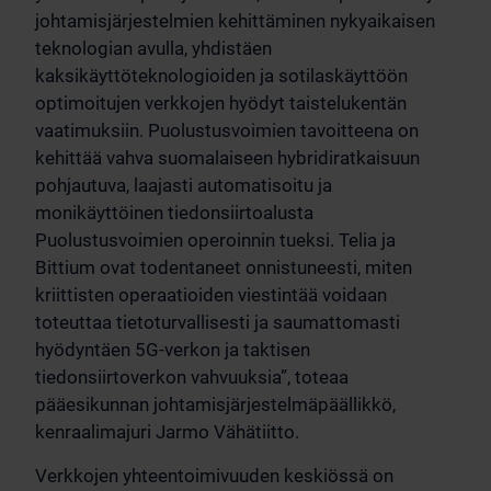
johtamisjärjestelmien kehittäminen nykyaikaisen
teknologian avulla, yhdistäen
kaksikäyttöteknologioiden ja sotilaskäyttöön
optimoitujen verkkojen hyödyt taistelukentän
vaatimuksiin. Puolustusvoimien tavoitteena on
kehittää vahva suomalaiseen hybridiratkaisuun
pohjautuva, laajasti automatisoitu ja
monikäyttöinen tiedonsiirtoalusta
Puolustusvoimien operoinnin tueksi. Telia ja
Bittium ovat todentaneet onnistuneesti, miten
kriittisten operaatioiden viestintää voidaan
toteuttaa tietoturvallisesti ja saumattomasti
hyödyntäen 5G-verkon ja taktisen
tiedonsiirtoverkon vahvuuksia”, toteaa
pääesikunnan johtamisjärjestelmäpäällikkö,
kenraalimajuri Jarmo Vähätiitto.
Verkkojen yhteentoimivuuden keskiössä on