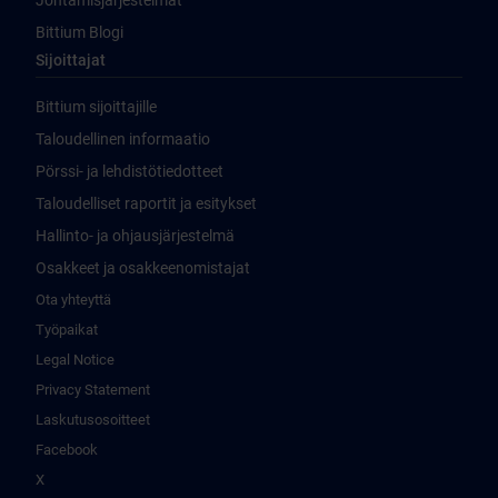
Johtamisjärjestelmät
Bittium Blogi
Sijoittajat
Bittium sijoittajille
Taloudellinen informaatio
Pörssi- ja lehdistötiedotteet
Taloudelliset raportit ja esitykset
Hallinto- ja ohjausjärjestelmä
Osakkeet ja osakkeenomistajat
Ota yhteyttä
Työpaikat
Legal Notice
Privacy Statement
Laskutusosoitteet
Facebook
X