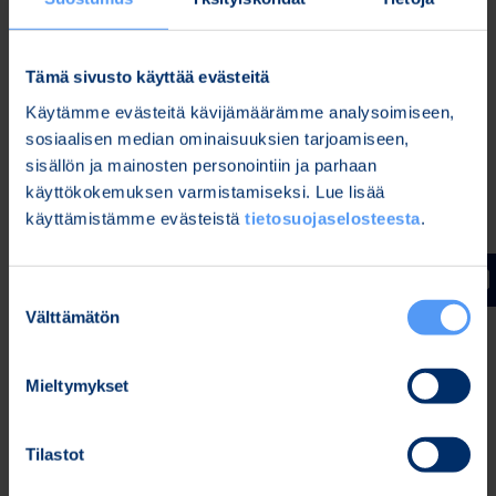
pitkillä etäisyyksillä toisistaan”, sanoi Tommi
Kangas, Bittiumin Defense & Security -
liiketoimintasegmentin johtaja.
Tämä sivusto käyttää evästeitä
Käytämme evästeitä kävijämäärämme analysoimiseen,
Bittium ja Telia jatkavat hybridiverkon testaamista
sosiaalisen median ominaisuuksien tarjoamiseen,
ja validoimista operatiivisissa olosuhteissa.
sisällön ja mainosten personointiin ja parhaan
käyttökokemuksen varmistamiseksi. Lue lisää
käyttämistämme evästeistä
tietosuojaselosteesta
.
Lisätietoja:
Tommi Kangas
Defense & Security -liiketoimintasegmentin johtaja,
Suostumuksen
Välttämätön
Bittium
valinta
Puh. 040 344 2789 (konserniviestintä)
Sähköposti: defense(a)bittium.com
Mieltymykset
Jari Collin
Mission Critical -yksikön johtaja, Telia Finland
Tilastot
Puh. 040 302 6111