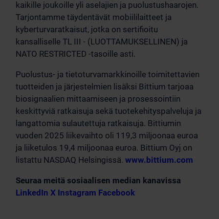
kaikille joukoille yli aselajien ja puolustushaarojen.
Tarjontamme täydentävät mobiililaitteet ja
kyberturvaratkaisut, jotka on sertifioitu
kansalliselle TL III - (LUOTTAMUKSELLINEN) ja
NATO RESTRICTED -tasoille asti.
Puolustus- ja tietoturvamarkkinoille toimitettavien
tuotteiden ja järjestelmien lisäksi Bittium tarjoaa
biosignaalien mittaamiseen ja prosessointiin
keskittyviä ratkaisuja sekä tuotekehityspalveluja ja
langattomia sulautettuja ratkaisuja. Bittiumin
vuoden 2025 liikevaihto oli 119,3 miljoonaa euroa
ja liiketulos 19,4 miljoonaa euroa. Bittium Oyj on
listattu NASDAQ Helsingissä.
www.bittium.com
Seuraa meitä sosiaalisen median kanavissa
LinkedIn
X
Instagram
Facebook