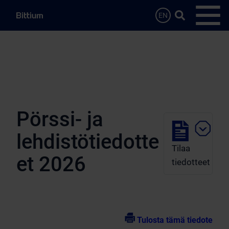
Siirry sisältöön
Hae…
EN
Avaa 
Pörssi- ja
lehdistötiedotte
Tilaa
et 2026
tiedotteet
Tulosta tämä tiedote