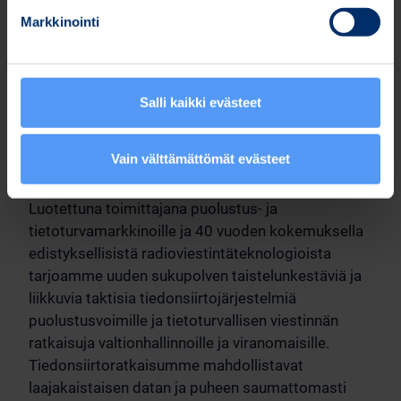
Sähköposti: etunimi.sukunimi(a)teliacompany.com
Markkinointi
Jakelu:
Salli kaikki evästeet
Keskeiset tiedotusvälineet
Vain välttämättömät evästeet
Bittium - Defense & Security
Luotettuna toimittajana puolustus- ja
tietoturvamarkkinoille ja 40 vuoden kokemuksella
edistyksellisistä radioviestintäteknologioista
tarjoamme uuden sukupolven taistelunkestäviä ja
liikkuvia taktisia tiedonsiirtojärjestelmiä
puolustusvoimille ja tietoturvallisen viestinnän
ratkaisuja valtionhallinnoille ja viranomaisille.
Tiedonsiirtoratkaisumme mahdollistavat
laajakaistaisen datan ja puheen saumattomasti