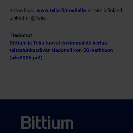
Katso lisää:
www.telia.fi/medialle
, X: @teliafinland,
LinkedIn: @Telia
Tiedostot
Bittium ja Telia tuovat ensimmäistä kertaa
taistelunkestävän tiedonsiirron 5G-verkkoon
(wkr0006.pdf)