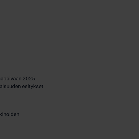
napäivään 2025.
laisuuden esitykset
kkinoiden