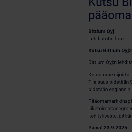
Kutsu B
pääoma
Bittium Oyj
Lehdistötiedote
Kutsu Bittium Oyj
Bittium Oyj:n lehdi
Kutsumme sijoittaj
Tilaisuus pidetään 
pidetään englannin k
Pääomamarkkinapäiv
liiketoimintasegmen
kehityksestä, pitkä
Päivä: 23.9.2025