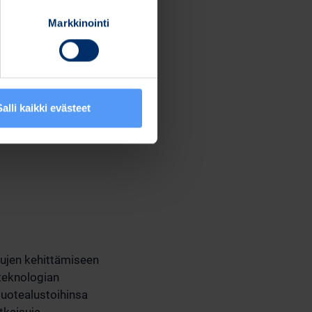
Markkinointi
Salli kaikki evästeet
aisujen kehittämiseen
oteknologian
 tuotealustoihinsa