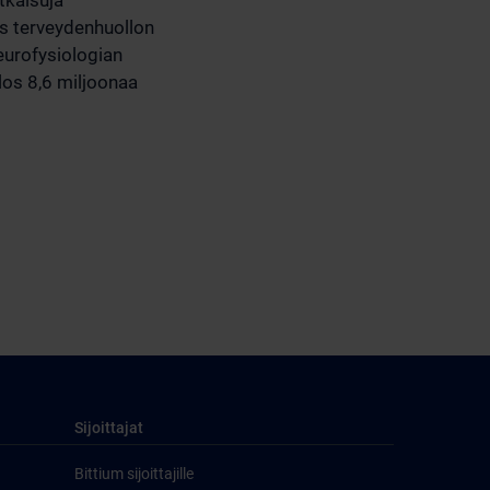
tkaisuja
yös terveydenhuollon
neurofysiologian
ulos 8,6 miljoonaa
Sijoittajat
Bittium sijoittajille