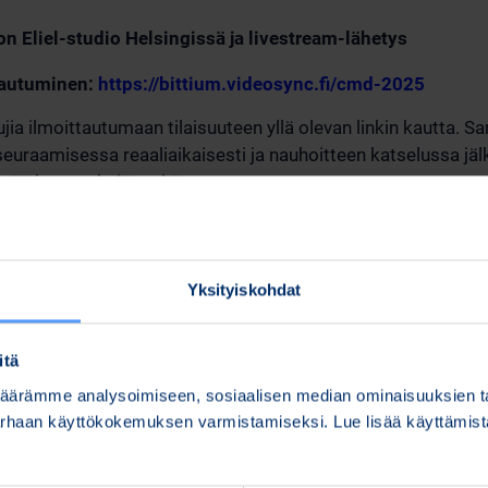
n Eliel-studio Helsingissä ja livestream-lähetys
tautuminen:
https://bittium.videosync.fi/cmd-2025
a ilmoittautumaan tilaisuuteen yllä olevan linkin kautta. Sa
euraamisessa reaaliaikaisesti ja nauhoitteen katselussa jäl
ittää kysymyksiä etukäteen.
llistua myös paikan päällä Sanomatalon Eliel-studiossa Helsi
ustua yhtiön tuotteisiin ja ratkaisuihin. Paikan päälle maht
autua viimeistään 18.9.2025 mennessä. Tilaisuudessa on tarj
Yksityiskohdat
lkua klo 11.30 alkaen.
ta ja siellä pidettyjen esitysten materiaalit ovat saatavilla ti
itä
a osoitteessa:
https://www.bittium.com/sijoittajat
ärämme analysoimiseen, sosiaalisen median ominaisuuksien tar
parhaan käyttökokemuksen varmistamiseksi. Lue lisää käyttämi