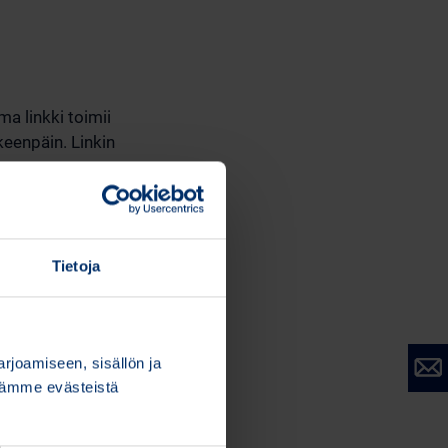
ma linkki toimii
keenpäin. Linkin
ngissä, ja siellä on
uu 50 henkilöä ja
olla buffet-lounas
Tietoja
laisuuden jälkeen
joamiseen, sisällön ja
stämme evästeistä