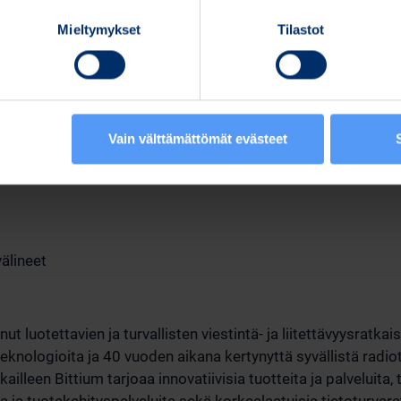
Mieltymykset
Tilastot
Vain välttämättömät evästeet
llisuusjohtaja
älineet
nut luotettavien ja turvallisten viestintä- ja liitettävyysratk
eknologioita ja 40 vuoden aikana kertynyttä syvällistä radi
illeen Bittium tarjoaa innovatiivisia tuotteita ja palveluita,