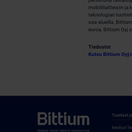
perustuvia ratkaisuj
mobiililaitteisiin j
teknologian tuottei
osa-alueilla. Bittiu
euroa. Bittium Oyj 
Tiedostot
Kutsu Bittium Oyj
Tuotteet j
Medical Te