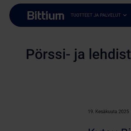
Siirry sisältöön
TUOTTEET JA PALVELUT
Avaa alavalikko
Sulje alavalikko
Pörssi- ja lehdis
19. Kesäkuuta 2025