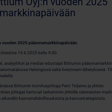
ittium Oyj:n vuoden 2025
markkinapäivään
:n vuoden 2025 pääomamarkkinapäivään
stötiedote 19.6.2025 kello 9:00
at, analyytikot ja median edustajat Bittiumin pääomamarkki
Sanomatalossa Helsingissä sekä livestream-lähetyksenä. Ti
ielellä.
ässä Bittiumin toimitusjohtaja Petri Toljamo ja yhtiön
ttien johtajat kertovat tarkemmin yhtiölle olennaisten mar
n aikavälin kasvumahdollisuuksista ja kasvustrategioista.