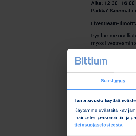
Aika: 12.30–16.00
Paikka: Sanomatalo
Livestream-ilmoit
Pyydämme osallistuji
myös livestreamin s
kautta voi myös es
Tilaisuuteen voi osa
myös mahdollista tut
sinne tulee ilmoitt
Suostumus
ennen tilaisuuden a
Tallenne tilaisuudes
Tämä sivusto käyttää eväste
Bittiumin IR-sivuill
Käytämme evästeitä kävijämä
Tervetuloa!
mainosten personointiin ja 
tietosuojaselosteesta
.
Oulussa,