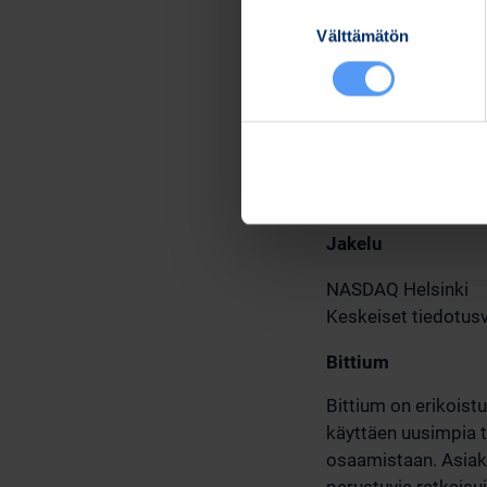
19.6.2025
Suostumuksen
Välttämätön
valinta
Bittium Oyj
Lisätietoja:
Karoliina Malmi
Viestintä- ja vastuu
Puh. 040 344 2789
Jakelu
NASDAQ Helsinki
Keskeiset tiedotusv
Bittium
Bittium on erikoistu
käyttäen uusimpia t
osaamistaan. Asiakka