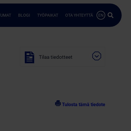
Hae…
TUMAT
BLOGI
TYÖPAIKAT
OTA YHTEYTTÄ
EN
Tilaa tiedotteet
Tulosta tämä tiedote