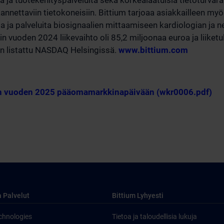
a ja tuotekehityspalveluita sekä korkealaatuisia tietoturvara
a kannettaviin tietokoneisiin. Bittium tarjoaa asiakkailleen m
ta ja palveluita biosignaalien mittaamiseen kardiologian ja 
min vuoden 2024 liikevaihto oli 85,2 miljoonaa euroa ja liiket
on listattu NASDAQ Helsingissä.
www.bittium.com
:n vuoden 2025 pääomamarkkinapäivään (wkr0006.pdf)
a Palvelut
Bittium Lyhyesti
chnologies
Tietoa ja taloudellisia lukuja