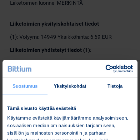
Liiketoimen luonne: MERKINTÄ
Liiketoimien yksityiskohtaiset tiedot
(1): Volyymi: 14949 Yksikköhinta: 6,69 EUR
Liiketoimien yhdistetyt tiedot (1):
Volyymi: 14949 Keskihinta: 6,69 EUR
Suostumus
Yksityiskohdat
Tietoja
Oulussa, 19.5.2025
Bittium Oyj
Tämä sivusto käyttää evästeitä
Käytämme evästeitä kävijämäärämme analysoimiseen,
sosiaalisen median ominaisuuksien tarjoamiseen,
Lisätietoja:
sisällön ja mainosten personointiin ja parhaan
Karoliina Malmi