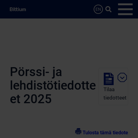
Siirry sisältöön
Hae…
EN
Avaa 
Pörssi- ja
lehdistötiedotte
Tilaa
et 2025
tiedotteet
Tulosta tämä tiedote