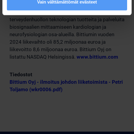
Vain välttämättömät evästeet
tietoturvaratkaisuja mobiililaitteisiin ja kannettaviin
tietokoneisiin. Bittium tarjoaa asiakkailleen myös
terveydenhuollon teknologian tuotteita ja palveluita
biosignaalien mittaamiseen kardiologian ja
neurofysiologian osa-alueilla. Bittiumin vuoden
2024 liikevaihto oli 85,2 miljoonaa euroa ja
liikevoitto 8,6 miljoonaa euroa. Bittium Oyj on
listattu NASDAQ Helsingissä.
www.bittium.com
Tiedostot
Bittium Oyj - ilmoitus johdon liiketoimista - Petri
Toljamo (wkr0006.pdf)