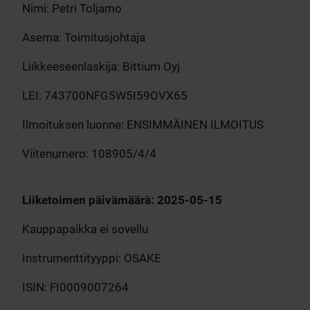
Nimi: Petri Toljamo
Asema: Toimitusjohtaja
Liikkeeseenlaskija: Bittium Oyj
LEI: 743700NFG5W5I59OVX65
Ilmoituksen luonne: ENSIMMÄINEN ILMOITUS
Viitenumero: 108905/4/4
Liiketoimen päivämäärä: 2025-05-15
Kauppapaikka ei sovellu
Instrumenttityyppi: OSAKE
ISIN: FI0009007264