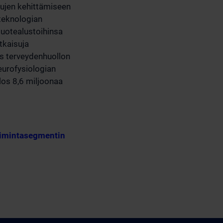
aisujen kehittämiseen
oteknologian
 tuotealustoihinsa
tkaisuja
yös terveydenhuollon
neurofysiologian
ulos 8,6 miljoonaa
toimintasegmentin