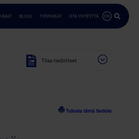
Hae…
TUMAT
BLOGI
TYÖPAIKAT
OTA YHTEYTTÄ
EN
Tilaa tiedotteet
Tulosta tämä tiedote