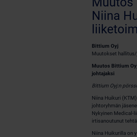
Muutos 
Niina Hu
liiketoi
Bittium Oyj
Muutokset hallitus/
Muutos Bittium Oyj
johtajaksi
Bittium Oyj:n pörss
Niina Huikuri (KTM)
johtoryhmän jäsenek
Nykyinen Medical-l
irtisanoutunut teht
Niina Huikurilla on 