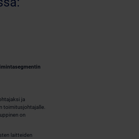
ssä:
toimintasegmentin
htajaksi ja
 toimitusjohtajalle.
auppinen on
sten laitteiden