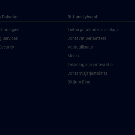
a Palvelut
Bittium Lyhyesti
chnologies
Tietoa ja taloudellisia lukuja
g Services
Johtavat periaatteet
Security
Vastuullisuus
Media
Teknologia ja innovaatio
Johtamisjärjestelmät
Bittium Blogi