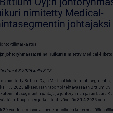
Bittium Oyj:n johtoryhmä
ikuri nimitetty Medical-
mintasegmentin johtajaksi
johto/tilintarkastus
:n johtoryhmässä: Niina Huikuri nimitetty Medical-liike
itiedote 6.3.2025 kello 8.15
 on nimitetty Bittium Oyj:n Medical-liiketoimintasegmentin jo
si 1.5.2025 alkaen. Hän raportoi tehtävässään Bittium Oyj:n
iiketoimintasegmentin johtaja ja johtoryhmän jäsen Laura K
ävästään. Kauppinen jatkaa tehtävässään 30.4.2025 asti.
yli 20 vuoden kansainvälinen kaupallinen kokemus lääkinnälli