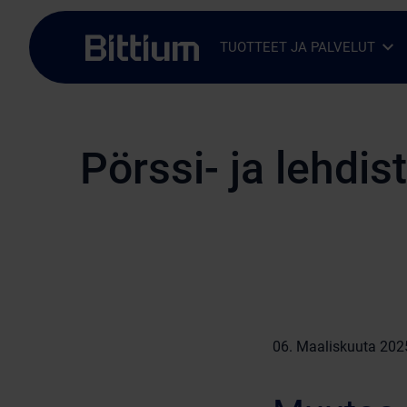
Siirry sisältöön
TUOTTEET JA PALVELUT
Avaa alavalikko
Sulje alavalikko
Pörssi- ja lehdis
06. Maaliskuuta 202