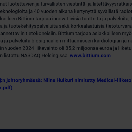
nut luotettavien ja turvallisten viestintä- ja liitettävyysratk
eknologioita ja 40 vuoden aikana kertynyttä syvällistä radi
illeen Bittium tarjoaa innovatiivisia tuotteita ja palveluita,
a ja tuotekehityspalveluita sekä korkealaatuisia tietoturvara
a kannettaviin tietokoneisiin. Bittium tarjoaa asiakkailleen m
ta ja palveluita biosignaalien mittaamiseen kardiologian ja 
min vuoden 2024 liikevaihto oli 85,2 miljoonaa euroa ja liiket
on listattu NASDAQ Helsingissä.
www.bittium.com
:n johtoryhmässä: Niina Huikuri nimitetty Medical-liike
6.pdf)