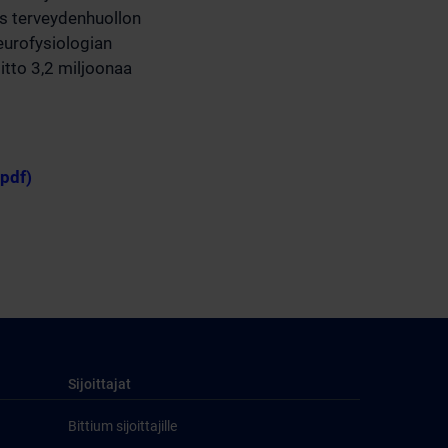
yös terveydenhuollon
neurofysiologian
oitto 3,2 miljoonaa
.pdf)
Sijoittajat
Bittium sijoittajille