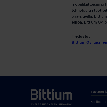
mobiililaitteisiin j
teknologian tuottei
osa-alueilla. Bittiu
euroa. Bittium Oyj 
Tiedostot
Bittium Oyj täsmen
Tuotteet j
Medical Te