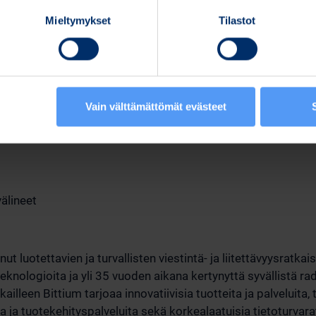
Mieltymykset
Tilastot
ohtaja
m Oyj:n viestintä:
Vain välttämättömät evästeet
älineet
nut luotettavien ja turvallisten viestintä- ja liitettävyysratk
eknologioita ja yli 35 vuoden aikana kertynyttä syvällistä r
illeen Bittium tarjoaa innovatiivisia tuotteita ja palveluita,
a ja tuotekehityspalveluita sekä korkealaatuisia tietoturvara