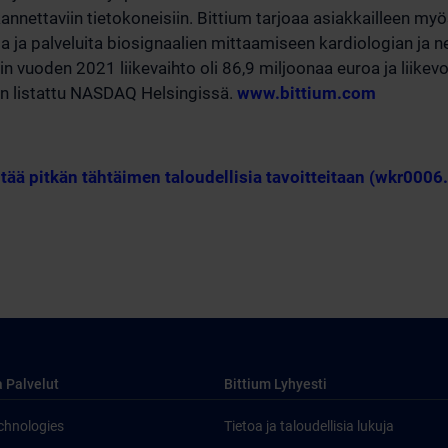
a kannettaviin tietokoneisiin. Bittium tarjoaa asiakkailleen m
ta ja palveluita biosignaalien mittaamiseen kardiologian ja 
min vuoden 2021 liikevaihto oli 86,9 miljoonaa euroa ja liikev
on listattu NASDAQ Helsingissä.
www.bittium.com
tää pitkän tähtäimen taloudellisia tavoitteitaan (wkr0006
a Palvelut
Bittium Lyhyesti
chnologies
Tietoa ja taloudellisia lukuja