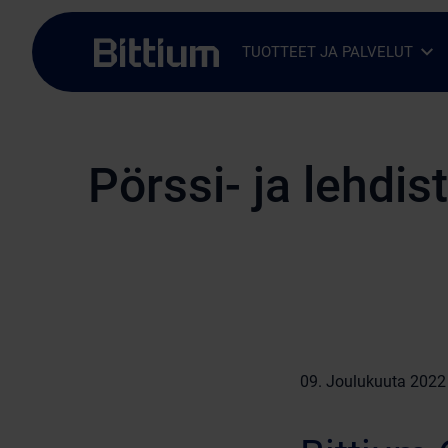
Siirry sisältöön
TUOTTEET JA PALVELUT
Avaa alavalikko
Sulje alavalikko
Pörssi- ja lehdis
09. Joulukuuta 2022