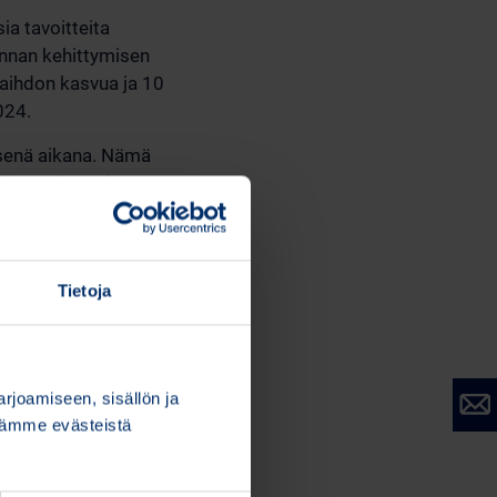
ia tavoitteita
innan kehittymisen
evaihdon kasvua ja 10
024.
senä aikana. Nämä
hityspainotteisesta
a kasvuun.
n
a tulevien vuosien
Tietoja
joamiseen, sisällön ja
stämme evästeistä