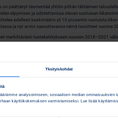
us on päättänyt täsmentää yhtiön pitkän tähtäimen taloudellis
den elpymisen ja odotettavissa olevan suotuisan liiketoim
ittelee edelleen keskimäärin yli 10 prosentin vuotuista liik
totasoa ja nyt arvioi saavuttavansa nämä tavoitteet vuonna 2
et merkittävästi tuotekehitykseen vuosien 2018–2021 väli
innit on saatettu päätöksen ja olemme siirtymässä tuoteke
jentamisesta kansainvälisen liiketoiminnan laajentamiseen j
ainvälistä kasvua tuoteliiketoiminnassamme sekä taktiste
, että lääketieteen teknologiatuotteiden ja palveluiden osalt
Yksityiskohdat
ium Oyj:n hallituksen puheenjohtaja Erkki Veikkolainen.
itä
ärämme analysoimiseen, sosiaalisen median ominaisuuksien tar
s
parhaan käyttökokemuksen varmistamiseksi. Lue lisää käyttämi