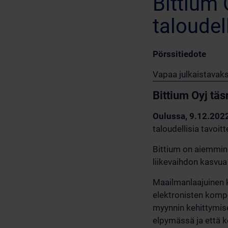
Bittium
taloudel
Pörssitiedote
Vapaa julkaistavaks
Bittium Oyj täs
Oulussa, 9.12.202
taloudellisia tavoit
Bittium on aiemmin 
liikevaihdon kasvua 
Maailmanlaajuinen 
elektronisten kompo
myynnin kehittymise
elpymässä ja että 