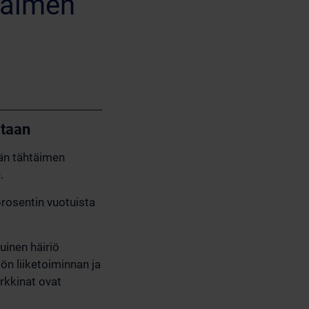
täimen
itaan
kän tähtäimen
.
prosentin vuotuista
inen häiriö
ön liiketoiminnan ja
rkkinat ovat