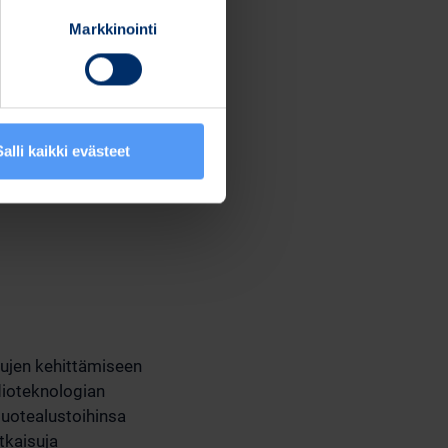
Markkinointi
Salli kaikki evästeet
aisujen kehittämiseen
adioteknologian
 tuotealustoihinsa
tkaisuja