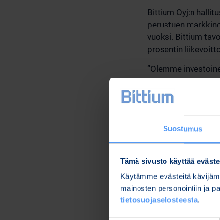
Bittium Oyj:n hallit
perustuen markkinoi
vuoksi. Bittium tavo
prosentin liikevoit
”Olemme investoine
tuotekehitysinvesto
tuoteportfolion laa
Tavoittelemme kans
viestintäratkaisujen
Suostumus
aikana”, sanoo Bitt
Oulussa,
Tämä sivusto käyttää eväste
9.12.2022
Käytämme evästeitä kävijämä
Bittium Oyj:n hallitu
mainosten personointiin ja 
tietosuojaselosteesta
.
Lisätietoja: