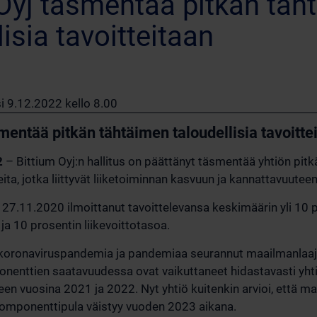
 Oyj täsmentää pitkän täh
lisia tavoitteitaan
i 9.12.2022 kello 8.00
mentää pitkän tähtäimen taloudellisia tavoitte
2
– Bittium Oyj:n hallitus on päättänyt täsmentää yhtiön pit
teita, jotka liittyvät liiketoiminnan kasvuun ja kannattavuuteen
27.11.2020 ilmoittanut tavoittelevansa keskimäärin yli 10 
ja 10 prosentin liikevoittotasoa.
koronaviruspandemia ja pandemiaa seurannut maailmanlaaju
nenttien saatavuudessa ovat vaikuttaneet hidastavasti yhti
en vuosina 2021 ja 2022. Nyt yhtiö kuitenkin arvioi, että ma
komponenttipula väistyy vuoden 2023 aikana.