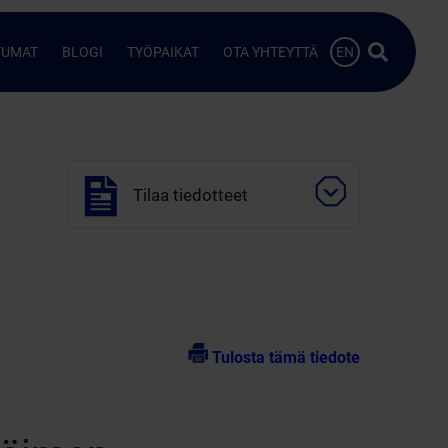
Hae…
TUMAT
BLOGI
TYÖPAIKAT
OTA YHTEYTTÄ
EN
Tilaa tiedotteet
Tulosta tämä tiedote