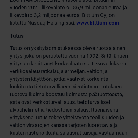
vuoden 2021 liikevaihto oli 86,9 miljoonaa euroa ja
liikevoitto 3,2 miljoonaa euroa. Bittium Oyj on
listattu Nasdaq Helsingissä.
www.bittium.com
Tutus
Tutus on yksityisomistuksessa oleva ruotsalainen
yritys, joka on perustettu vuonna 1992. Siitä lähtien
yritys on kehittänyt korkealaatuisia IT-sovelluksien
verkkosalausratkaisuja armeijan, valtion ja
yritysten käyttöön, jotka vaativat korkeinta
luokitusta tietoturvalliseen viestintään. Tutuksen
tuotevalikoima koostuu kolmesta päätuotteesta,
joita ovat verkkoturvallisuus, tietoturvalliset
älypuhelimet ja tiedostojen salaus. Itsenäisenä
yrityksenä Tutus tekee yhteistyötä teollisuuden ja
valtion virastojen kanssa tarjoten luotettavia ja
kustannustehokkaita salausratkaisuja vastaamaan