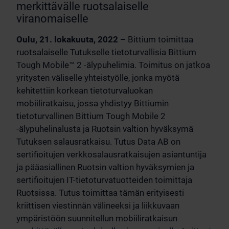
merkittävälle ruotsalaiselle
viranomaiselle
Oulu, 21. lokakuuta, 2022 –
Bittium toimittaa
ruotsalaiselle Tutukselle tietoturvallisia Bittium
Tough Mobile™ 2 -älypuhelimia. Toimitus on jatkoa
yritysten väliselle yhteistyölle, jonka myötä
kehitettiin korkean tietoturvaluokan
mobiiliratkaisu, jossa yhdistyy Bittiumin
tietoturvallinen Bittium Tough Mobile 2
-älypuhelinalusta ja Ruotsin valtion hyväksymä
Tutuksen salausratkaisu. Tutus Data AB on
sertifioitujen verkkosalausratkaisujen asiantuntija
ja pääasiallinen Ruotsin valtion hyväksymien ja
sertifioitujen IT-tietoturvatuotteiden toimittaja
Ruotsissa. Tutus toimittaa tämän erityisesti
kriittisen viestinnän välineeksi ja liikkuvaan
ympäristöön suunnitellun mobiiliratkaisun