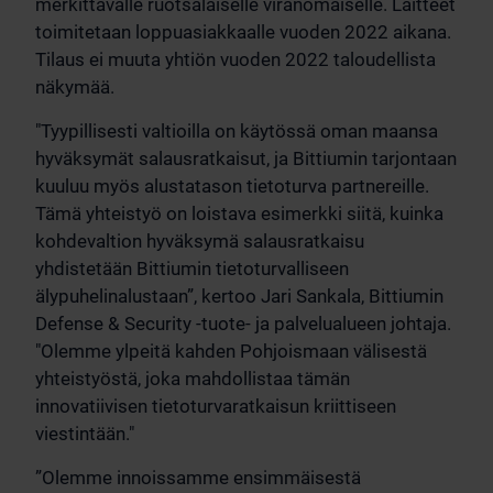
merkittävälle ruotsalaiselle viranomaiselle. Laitteet
toimitetaan loppuasiakkaalle vuoden 2022 aikana.
Tilaus ei muuta yhtiön vuoden 2022 taloudellista
näkymää.
"Tyypillisesti valtioilla on käytössä oman maansa
hyväksymät salausratkaisut, ja Bittiumin tarjontaan
kuuluu myös alustatason tietoturva partnereille.
Tämä yhteistyö on loistava esimerkki siitä, kuinka
kohdevaltion hyväksymä salausratkaisu
yhdistetään Bittiumin tietoturvalliseen
älypuhelinalustaan”, kertoo Jari Sankala, Bittiumin
Defense & Security -tuote- ja palvelualueen johtaja.
"Olemme ylpeitä kahden Pohjoismaan välisestä
yhteistyöstä, joka mahdollistaa tämän
innovatiivisen tietoturvaratkaisun kriittiseen
viestintään."
”Olemme innoissamme ensimmäisestä