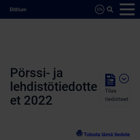
Siirry sisältöön
Hae…
EN
Avaa 
Pörssi- ja
lehdistötiedotte
Tilaa
et 2022
tiedotteet
Tulosta tämä tiedote