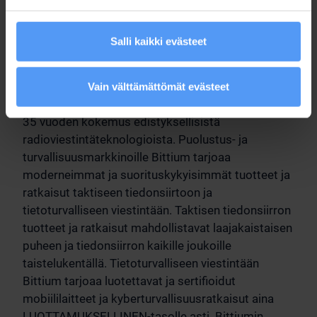
Jakelu:
Keskeiset tiedotusvälineet
Salli kaikki evästeet
Bittium - Defense & Security
Vain välttämättömät evästeet
Bittium on luotettava suomalainen yritys, jolla on yli
35 vuoden kokemus edistyksellisistä
radioviestintäteknologioista. Puolustus- ja
turvallisuusmarkkinoille Bittium tarjoaa
moderneimmat ja suorituskykyisimmät tuotteet ja
ratkaisut taktiseen tiedonsiirtoon ja
tietoturvalliseen viestintään. Taktisen tiedonsiirron
tuotteet ja ratkaisut mahdollistavat laajakaistaisen
puheen ja tiedonsiirron kaikille joukoille
taistelukentällä. Tietoturvalliseen viestintään
Bittium tarjoaa luotettavat ja sertifioidut
mobiililaitteet ja kyberturvallisuusratkaisut aina
LUOTTAMUKSELLINEN-tasolle asti. Bittiumin