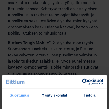
asiakastoimituksesta ja yhteistyön jatkumisesta
Bittiumin kanssa. Kehittyvä trendi on, että yleinen
turvallisuus ja taktiset teknologiat lähestyvät, ja
turvallisten sekä kestävien älypuhelimien kysyntä
viranomaisten keskuudessa kasvaa”, kertoo Jens
Bohlin, Tutuksen toimitusjohtaja.
Bittium Tough Mobile™ 2
-älypuhelin on täysin
Suomessa suunniteltu ja valmistettu, ja Bittium
takaa valvotun ja turvallisen puhelinten valmistus-
ja toimitusketjun asiakkaille. Myös puhelimessa
käytetyt komponentti- ja ohjelmistoratkaisut ovat
viranomaisasiakkaiden auditoitavissa.
Viranomaiskäyttöön suunnitellun puhelimen
saatavuus ja käyttöikä ovat normaaleja
älypuhelimia merkittävästi pidempiä ja
Suostumus
Yksityiskohdat
Tietoja
tietoturvapäivitysten saatavuus huomattavasti
parempi. Puhelimen ainutlaatuisiin