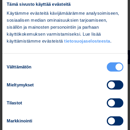
sisäänrakennettuihin tietoturvaominaisuuksiin
Tämä sivusto käyttää evästeitä
kuuluvat muun muassa lukuisat salaukseen ja
Käytämme evästeitä kävijämäärämme analysoimiseen,
tunnistukseen liittyvät ominaisuudet, luvattoman
sosiaalisen median ominaisuuksien tarjoamiseen,
laitteeseen kajoamisen tunnistava tietoturva-alusta
sisällön ja mainosten personointiin ja parhaan
sekä yksityisyyskytkin, jolla voi yhdellä napin
käyttökokemuksen varmistamiseksi. Lue lisää
painalluksella kytkeä pois käytöstä mikrofonit,
käyttämistämme evästeistä
tietosuojaselosteesta
.
kameran, Bluetooth-yhteyden, ja heikentää
sensoriherkkyyksiä.
Suostumuksen
Lisätietoja Bittium Tough Mobile™ 2
Välttämätön
valinta
-älypuhelimesta:
www.toughmobile2.bittium.com
Lisätietoja:
Mieltymykset
Jari Sankala
Defense & Security -tuote- ja palvelualueen johtaja
Tilastot
Puh. 040 344 3507
Sähköposti:
communications@bittium.com
Markkinointi